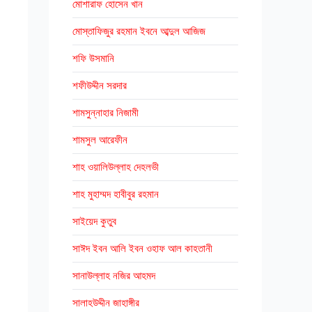
মোশারাফ হোসেন খান
মোস্তাফিজুর রহমান ইবনে আব্দুল আজিজ
শফি উসমানি
শফীউদ্দীন সরদার
শামসুন্নাহার নিজামী
শামসুল আরেফীন
শাহ ওয়ালিউল্লাহ দেহলভী
শাহ মুহাম্মদ হাবীবুর রহমান
সাইয়েদ কুতুব
সাঈদ ইবন আলি ইবন ওহাফ আল কাহতানী
সানাউল্লাহ নজির আহমদ
সালাহউদ্দীন জাহাঙ্গীর