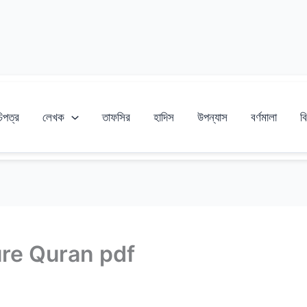
চিপত্র
লেখক
তাফসির
হাদিস
উপন্যাস
বর্ণমালা
বি
bbure Quran pdf