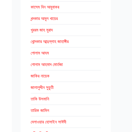
কাসেম বিন আবুবাকর
খন্দকার আবুল খায়ের
খুররম জাহ মুরাদ
খোন্দকার আব্দুল্লাহ জাহাঙ্গীর
গোলাম আযম
গোলাম আহমাদ মোর্তজা
জাকির নায়েক
জালালুদ্দীন সুয়ুতী
তাকি উসমানি
তারিক জামিল
দেলাওয়ার হোসাইন সাঈদী