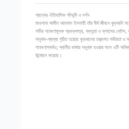
গ্রন্থের ঐতিহাসিক পটভূমি ও দর্শন
মাওলানা আমীন আহসান ইসলাহী তাঁর দীর্ঘ জীবনে কুরআনি গবেষ
গভীর গবেষণামূলক প্রবন্ধপত্র, বক্তৃতা ও ক্লাসের নোটস, যা
অনুবাদ-ব্যাখ্যা গৃহীত হয়েছে কুরআনের তত্ত্বগত গভীরতা ও 
গবেষণাসমর্থও; স্থানীয় ভাষায় অনুবাদ হওয়ার ফলে এটি অধ
উন্মোচন করেছে।