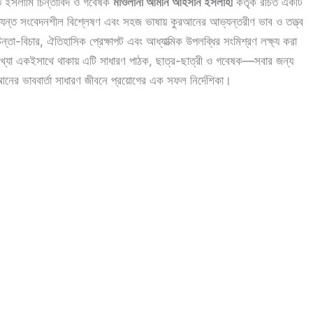
্যাত ইসলামি চিন্তাবিদ ও গবেষক
মাওলানা আমীন আহসান ইসলাহী
কর্তৃক রচিত একটি
্যন্ত সংবেদনশীল বিশ্লেষণ এবং সহজ ভাষায় কুরআনের আভ্যন্তরীণ ভাব ও তত্ত্ব
-বিচার, ঐতিহাসিক প্রেক্ষাপট এবং আধ্যাত্মিক উপলব্ধির সংমিশ্রণ লক্ষ্য করা
যাখ্যা একইসাথে থাকায় এটি সাধারণ পাঠক, ছাত্র-ছাত্রী ও গবেষক—সবার জন্য
ুরআনের ভাববার্তা সাধারণ জীবনে প্রয়োগের এক সফল নির্দেশিকা।