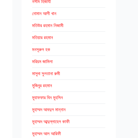
নসীম হিজাযী
নোমান আলী খান
মতিউর রহমান নিজামী
মতিয়ার রহমান
মনসূরুল হক
মরিয়ম জামিলা
মাসুদা সুলতানা রুমী
মুজিবুর রহমান
মুযাফফার বিন মুহসিন
মুহাম্মদ আবদুল মান্নান
মুহাম্মদ আব্দুল্লাহেল কাফী
মুহাম্মদ আল আরিফী