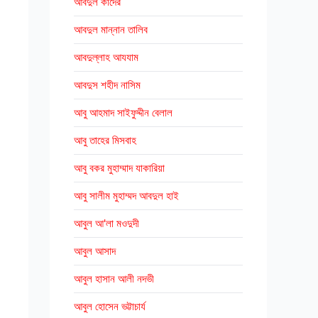
আবদুল কাদের
আবদুল মান্নান তালিব
আবদুল্লাহ আযযাম
আবদুস শহীদ নাসিম
আবু আহমাদ সাইফুদ্দীন বেলাল
আবু তাহের মিসবাহ
আবু বকর মুহাম্মাদ যাকারিয়া
আবু সালীম মুহাম্মদ আবদুল হাই
আবুল আ'লা মওদুদী
আবুল আসাদ
আবুল হাসান আলী নদভী
আবুল হোসেন ভট্টাচার্য