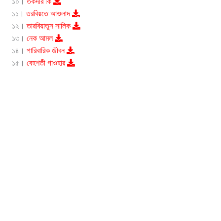
১০।
তকদীর কি
১১।
তরবিয়তে আওলাদ
১২।
তারবিয়াতুস সালিক
১৩।
নেক আমল
১৪।
পারিবারিক জীবন
১৫।
বেহশতী গাওহার