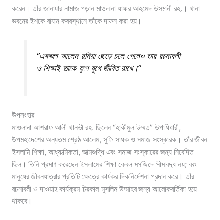
করেন। তাঁর জানাযার নামাজ পড়ান মাওলানা যাফর আহমেদ উসমানী রহ.। থানা
ভবনের ইশকে বাযান কবরস্থানে তাঁকে দাফন করা হয়।
“একজন আলেম দুনিয়া ছেড়ে চলে গেলেও তার রচনাবলী
ও শিক্ষাই তাকে যুগে যুগে জীবিত রাখে।”
উপসংহার
মাওলানা আশরাফ আলী থানভী রহ. ছিলেন “হাকীমুল উম্মত” উপাধিধারী,
উপমহাদেশের অন্যতম শ্রেষ্ঠ আলেম, সুফি সাধক ও সমাজ সংস্কারক। তাঁর জীবন
ইসলামি শিক্ষা, আধ্যাত্মিকতা, আত্মশুদ্ধি এবং সমাজ সংস্কারের জন্য নিবেদিত
ছিল। তিনি প্রমাণ করেছেন ইসলামের শিক্ষা কেবল মসজিদে সীমাবদ্ধ নয়; বরং
মানুষের জীবনযাত্রার প্রতিটি ক্ষেত্রে কার্যকর দিকনির্দেশনা প্রদান করে। তাঁর
রচনাবলী ও দাওয়াহ কার্যক্রম চিরকাল মুসলিম উম্মাহর জন্য আলোকবর্তিকা হয়ে
থাকবে।