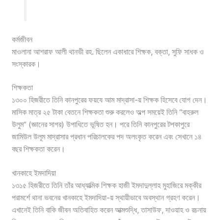
কর্মজীবন
মাওলানা আশরাফ আলী থানভী রহ. ছিলেন একাধারে শিক্ষক, বক্তা, সুফি সাধক ও
সংস্কারক।
শিক্ষকতা
১৩০০ হিজরীতে তিনি কানপুরের ফয়যে আম মাদ্রাসা-য় শিক্ষক হিসেবে যোগ দেন।
মাসিক মাত্র ২৫ টাকা বেতনে শিক্ষকতা শুরু করলেও অল্প সময়েই তিনি “বাহরুল
উলুম” (জ্ঞানের সাগর) উপাধিতে ভূষিত হন। পরে তিনি কানপুরের টপকাপুরে
জামিউল উলূম মাদ্রাসার প্রধান পরিচালকের পদ অলংকৃত করেন এবং সেখানে ১৪
বছর শিক্ষকতা করেন।
খানকাহে ইমদাদিয়া
১৩১৫ হিজরীতে তিনি তাঁর আধ্যাত্মিক শিক্ষক হাজী ইমদাদুল্লাহ মুহাজিরে মক্কীর
পরামর্শে থানা ভবনের খানকাহে ইমদাদিয়া-য় স্থায়ীভাবে অবস্থান গ্রহণ করেন।
এখানেই তিনি বাকি জীবন অতিবাহিত করেন আত্মশুদ্ধি, তাসাউফ, দাওয়াহ ও রচনায়