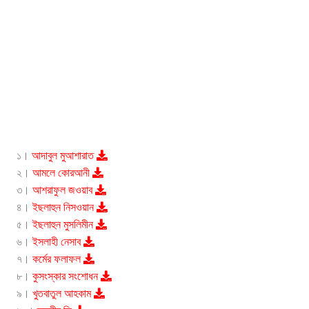
১।
আদাবুল মুআশারাত
২।
আমলে কোরআনী
৩।
আশরাফুল জওয়াব
৪।
ইছলাহুন নিসওয়ান
৫।
ইছলাহুন মুসলিমীন
৬।
ইসলাহী নেসাব
৭।
কর্মের ফলাফল
৮।
কুসংস্কার সংশোধন
৯।
খুতবাতুল আহকাম