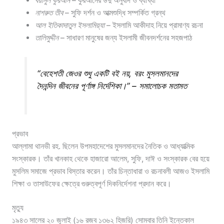
বয়ানুল কুরআন
– কুরআনের উর্দু অনুবাদ ও ব্যাখ্যা
নাশরুত তীব
– সুফি দর্শন ও আত্মশুদ্ধি সম্পর্কিত গ্রন্থ
আল ইতিকাদাতুল ইসলামিয়্যা
– ইসলামি আকীদাহ নিয়ে প্রামাণ্য রচনা
তালিমুদ্দীন
– সাধারণ মানুষের জন্য ইসলামী জীবনদর্শনের সহজপাঠ
“বেহেশতী জেওর শুধু একটি বই নয়, বরং মুসলমানদের
দৈনন্দিন জীবনের পূর্ণাঙ্গ নির্দেশিকা।” – সমালোচক মতামত
প্রভাব
আল্লামা থানভী রহ. ছিলেন উপমহাদেশের মুসলমানদের নৈতিক ও আধ্যাত্মিক
সংস্কারক। তাঁর খানকাহ থেকে হাজারো আলেম, সুফি, দাঈ ও সংস্কারক বের হয়ে
মুসলিম সমাজে প্রভাব বিস্তার করেন। তাঁর চিন্তাধারা ও রচনাবলী আজও ইসলামি
শিক্ষা ও তাসাউফের ক্ষেত্রে গুরুত্বপূর্ণ দিকনির্দেশনা প্রদান করে।
মৃত্যু
১৯৪৩ সালের ২০ জুলাই (১৬ রজব ১৩৬২ হিজরি) সোমবার তিনি ইন্তেকাল