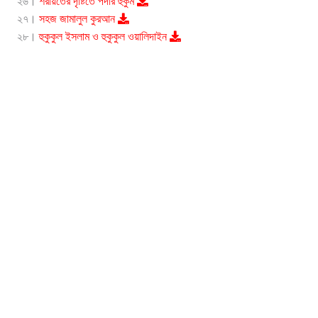
২৬।
শরীয়তের দৃষ্টিতে পর্দার হুকুম
২৭।
সহজ জামালুল কুরআন
২৮।
হুকুকুল ইসলাম ও হুকুকুল ওয়ালিদাইন