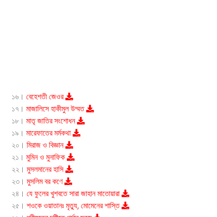
১৬।
বেহেশতী জেওর
১৭।
মাজালিসে হাকীমুল উম্মত
১৮।
মাতৃ জাতির সংশোধন
১৯।
মারেফাতের মর্মকথা
২০।
মিরাজ ও বিজ্ঞান
২১।
মুমিন ও মুনাফিক
২২।
মুসলমানের হাসি
২৩।
মুসলিম বর কণে
২৪।
যে ফুলের খুশবতে সারা জাহান মাতোয়ারা
২৫।
শওকে ওয়াতানঃ মৃত্যু, মোমেনের শাস্তি