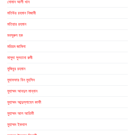
নোমান আলী খান
মতিউর রহমান নিজামী
মতিয়ার রহমান
মনসূরুল হক
মরিয়ম জামিলা
মাসুদা সুলতানা রুমী
মুজিবুর রহমান
মুযাফফার বিন মুহসিন
মুহাম্মদ আবদুল মান্নান
মুহাম্মদ আব্দুল্লাহেল কাফী
মুহাম্মদ আল আরিফী
মুহাম্মদ ইকবাল