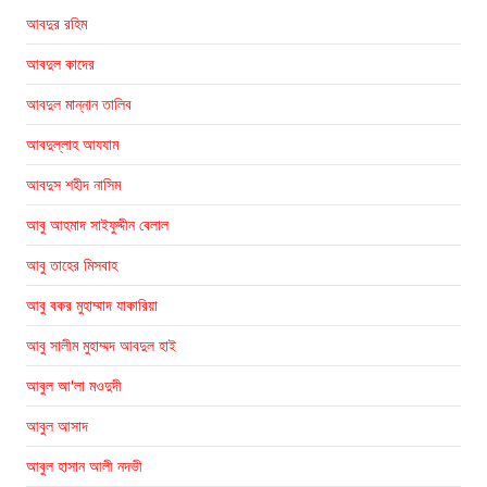
আবদুর রহিম
আবদুল কাদের
আবদুল মান্নান তালিব
আবদুল্লাহ আযযাম
আবদুস শহীদ নাসিম
আবু আহমাদ সাইফুদ্দীন বেলাল
আবু তাহের মিসবাহ
আবু বকর মুহাম্মাদ যাকারিয়া
আবু সালীম মুহাম্মদ আবদুল হাই
আবুল আ'লা মওদুদী
আবুল আসাদ
আবুল হাসান আলী নদভী