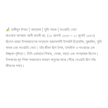
হাকীমুল উম্মত | আল্লামা | সুফি সাধক | দাওয়াতি নেতা
মাওলানা আশরাফ আলী থানভী রহ. (১৯ আগস্ট ১৮৬৩ – ২০ জুলাই ১৯৪৩)
ছিলেন ভারত উপমহাদেশের অন্যতম প্রভাবশালী ইসলামি চিন্তাবিদ, মুজাদ্দিদ, সুফি
সাধক এবং দাওয়াতি নেতা। তাঁর জীবন ছিল ইলম, তাসাউফ ও দাওয়াহর এক
উজ্জ্বল দৃষ্টান্ত। তিনি একাধারে শিক্ষক, লেখক, বক্তা এবং সংস্কারক ছিলেন।
ইসলামের মূল শিক্ষা সহজভাবে সাধারণ মানুষের মাঝে পৌঁছে দেওয়াই ছিল তাঁর
জীবনের লক্ষ্য।