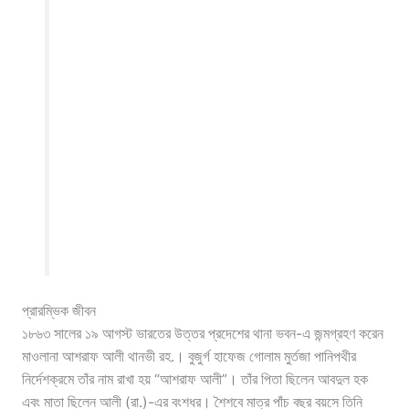
প্রারম্ভিক জীবন
১৮৬৩ সালের ১৯ আগস্ট ভারতের উত্তর প্রদেশের থানা ভবন-এ জন্মগ্রহণ করেন
মাওলানা আশরাফ আলী থানভী রহ.। বুজুর্গ হাফেজ গোলাম মুর্তজা পানিপথীর
নির্দেশক্রমে তাঁর নাম রাখা হয় “আশরাফ আলী”। তাঁর পিতা ছিলেন আবদুল হক
এবং মাতা ছিলেন আলী (রা.)-এর বংশধর। শৈশবে মাত্র পাঁচ বছর বয়সে তিনি