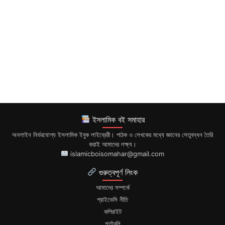
ইসলামিক বই সমাহার
অনলাইন নির্ভরযোগ্য ইসলামিক ইবুক লাইব্রেরী। পাঠক ও লেখকের মধ্যে জ্ঞানের সেতুবন্ধন তৈরি
করাই আমাদের লক্ষ্য।
islamicboisomahar@gmail.com
গুরুত্বপূর্ণ লিংক
আমাদের সম্পর্কে
প্রাইভেসি নীতি
কপিরাইট
শর্তাবলি