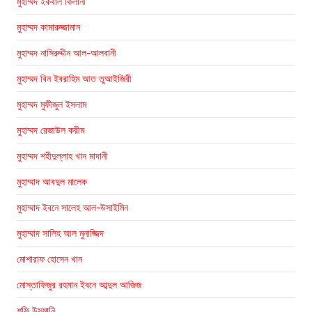
মুহাম্মদ ইকবাল কিলানী
মুহাম্মদ কামারুজ্জামান
মুহাম্মদ নাসিরুদ্দীন আল-আলবানী
মুহাম্মদ বিন ইবরাহিম আত তুআইজিরী
মুহাম্মদ মুফীজুল ইসলাম
মুহাম্মদ রেজাউল করীম
মুহাম্মদ শহীদুল্লাহ খান মাদানী
মুহাম্মাদ আবদুল মালেক
মুহাম্মাদ ইবনে সালেহ আল-উসাইমিন
মুহাম্মাদ সালিহ আল মুনাজ্জিদ
মোশারাফ হোসেন খান
মোস্তাফিজুর রহমান ইবনে আব্দুল আজিজ
শফি উসমানি