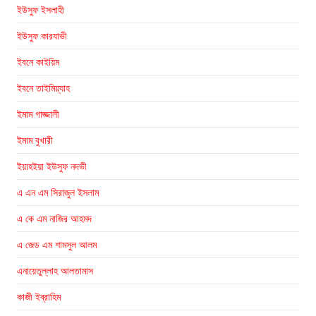
ইউসুফ ইসলাহী
ইউসুফ কারযাভী
ইবনে কাইয়িম
ইবনে তাইমিয়্যাহ
ইমাম গাজ্জালী
ইমাম বুখারী
ইয়াহইয়া ইউসুফ নদভী
এ এন এম সিরাজুল ইসলাম
এ কে এম নাজির আহমদ
এ জেড এম শামসুল আলম
এনায়েতুল্লাহ আলতামাস
কাজী ইব্রাহিম