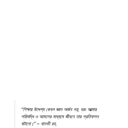
“শিক্ষার উদ্দেশ্য কেবল জ্ঞান অর্জন নয়; বরং আত্মার
পরিশুদ্ধি ও আমলের মাধ্যমে জীবনে তার প্রতিফলন
ঘটানো।” – থানভী রহ.