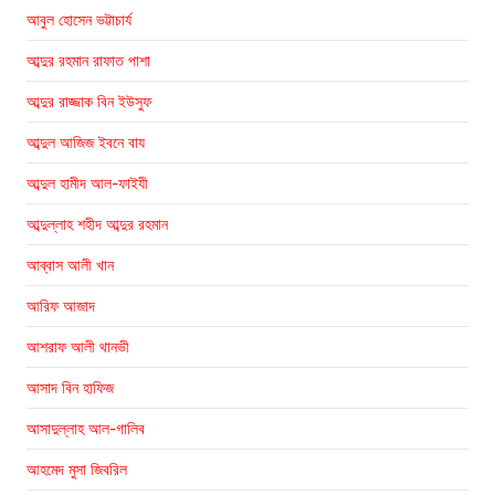
আবুল হোসেন ভট্টাচার্য
আব্দুর রহমান রাফাত পাশা
আব্দুর রাজ্জাক বিন ইউসুফ
আব্দুল আজিজ ইবনে বায
আব্দুল হামীদ আল-ফাইযী
আব্দুল্লাহ শহীদ আব্দুর রহমান
আব্বাস আলী খান
আরিফ আজাদ
আশরাফ আলী থানভী
আসাদ বিন হাফিজ
আসাদুল্লাহ আল-গালিব
আহমেদ মুসা জিবরিল