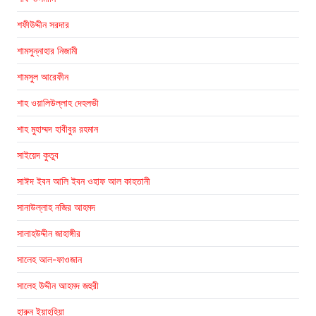
শফীউদ্দীন সরদার
শামসুন্নাহার নিজামী
শামসুল আরেফীন
শাহ ওয়ালিউল্লাহ দেহলভী
শাহ মুহাম্মদ হাবীবুর রহমান
সাইয়েদ কুতুব
সাঈদ ইবন আলি ইবন ওহাফ আল কাহতানী
সানাউল্লাহ নজির আহমদ
সালাহউদ্দীন জাহাঙ্গীর
সালেহ আল-ফাওজান
সালেহ উদ্দীন আহমদ জহুরী
হারুন ইয়াহহিয়া