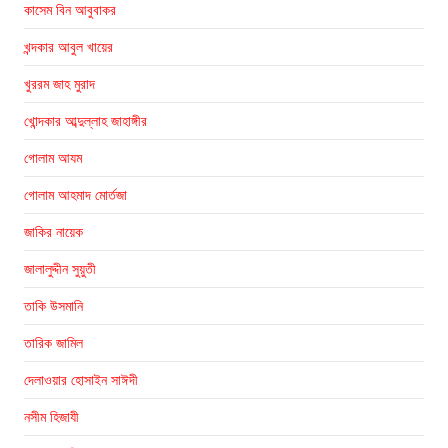
কাসেম বিন আবুবাকর
খন্দকার আবুল খায়ের
খুররম জাহ মুরাদ
খোন্দকার আব্দুল্লাহ জাহাঙ্গীর
গোলাম আযম
গোলাম আহমাদ মোর্তজা
জাকির নায়েক
জালালুদ্দীন সুয়ুতী
তাকি উসমানি
তারিক জামিল
দেলাওয়ার হোসাইন সাঈদী
নসীম হিজাযী