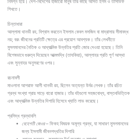
নিমগ্ন হয়ে। দেশ-বিদেশের হাজারো মানুষ তাঁর কাছে আসত ইলম ও তাসাউফ
শিখতে।
চিন্তাধারা
আল্লামা থানভী রহ. বিশ্বাস করতেন ইসলাম কেবল মসজিদ বা মাদ্রাসায় সীমাবদ্ধ
নয়; বরং জীবনের প্রতিটি ক্ষেত্রে এর প্রয়োগ আবশ্যক। তাঁর লেখনীতে
মুসলমানদের নৈতিক ও আধ্যাত্মিক উন্নতির প্রতি জোর দেওয়া হয়েছে। তিনি
বিশেষভাবে গুরুত্ব দিয়েছেন আত্মশুদ্ধি (তাযকিয়া), আল্লাহর প্রতি পূর্ণ আস্থা
এবং সুন্নাহর অনুসরণের ওপর।
রচনাবলী
মাওলানা আশরাফ আলী থানভী রহ. ছিলেন অত্যন্ত উর্বর লেখক। তাঁর রচিত
গ্রন্থ সংখ্যা প্রায় সাড়ে বারো হাজার। তাঁর বইগুলো সহজবোধ্য, বাস্তবভিত্তিক
এবং আধ্যাত্মিক উন্নতির দিশারি হিসেবে খ্যাতি লাভ করেছে।
প্রসিদ্ধ গ্রন্থাবলি
বেহেশতী জেওর
– ফিকহ বিষয়ক অমূল্য গ্রন্থ, যা সাধারণ মুসলমানদের
জন্য ইসলামী জীবনপদ্ধতির দিশারি