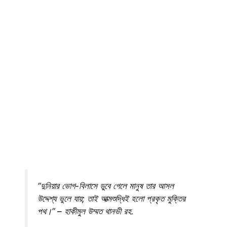
“দুনিয়ার ভোগ-বিলাসে ডুবে গেলে মানুষ তার আসল
উদ্দেশ্য ভুলে যায়; তাই আত্মশুদ্ধিই হলো প্রকৃত মুক্তির
পথ।” – হাকীমুল উম্মত থানভী রহ.