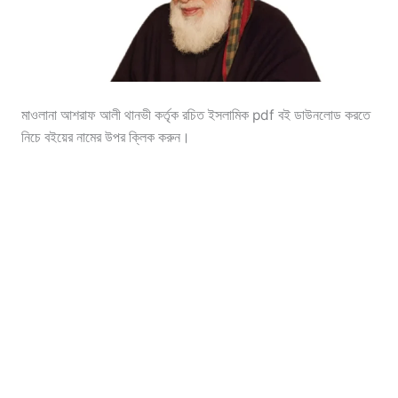
মাওলানা আশরাফ আলী থানভী কর্তৃক রচিত ইসলামিক pdf বই ডাউনলোড করতে
নিচে বইয়ের নামের উপর ক্লিক করুন।