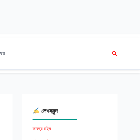
Search
ষয়
লেখকবৃন্দ
আবদুর রহিম