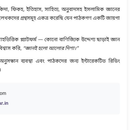
া, ফিকহ, ইতিহাস, সাহিত্য, অনুবাদসহ ইসলামিক জ্ঞানের
 ও লেখকদের গ্রন্থসমূহ একত্র করেছি যেন পাঠকগণ একটি জায়গা
ভিত্তিক প্ল্যাটফর্ম — কোনো বাণিজ্যিক উদ্দেশ্য ছাড়াই জ্ঞান
িশ্বাস করি,
“জ্ঞানই হলো আলোর দিশা।”
সন্ধান ব্যবস্থা এবং পাঠকদের জন্য ইন্টারেকটিভ রিডিং
।
com
r.in