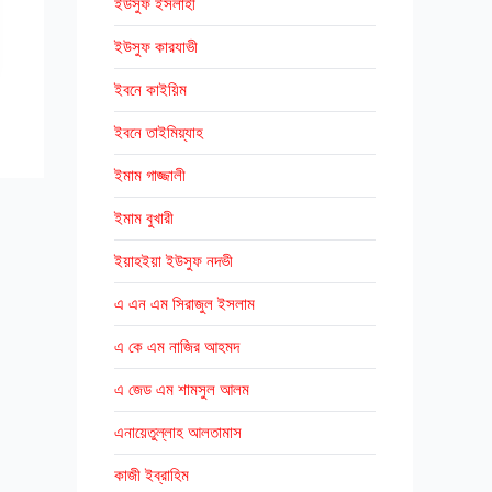
ইউসুফ ইসলাহী
ইউসুফ কারযাভী
ইবনে কাইয়িম
ইবনে তাইমিয়্যাহ
ইমাম গাজ্জালী
ইমাম বুখারী
ইয়াহইয়া ইউসুফ নদভী
এ এন এম সিরাজুল ইসলাম
এ কে এম নাজির আহমদ
এ জেড এম শামসুল আলম
এনায়েতুল্লাহ আলতামাস
কাজী ইব্রাহিম