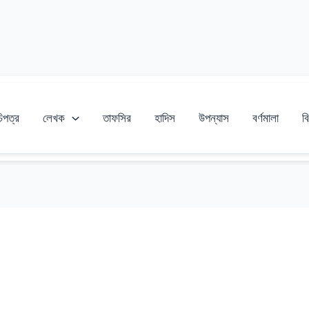
চিপত্র
লেখক
তাফসির
হাদিস
উপন্যাস
বর্ণমালা
বি