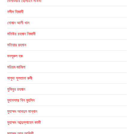
দেলাওয়ার হোসাইন সাঈদী
নসীম হিজাযী
নোমান আলী খান
মতিউর রহমান নিজামী
মতিয়ার রহমান
মনসূরুল হক
মরিয়ম জামিলা
মাসুদা সুলতানা রুমী
মুজিবুর রহমান
মুযাফফার বিন মুহসিন
মুহাম্মদ আবদুল মান্নান
মুহাম্মদ আব্দুল্লাহেল কাফী
মুহাম্মদ আল আরিফী