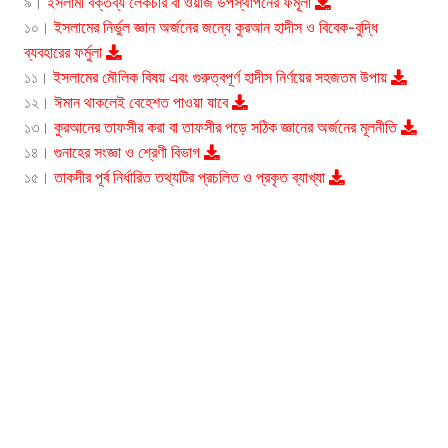
৯।
ইসলামী বক্তব্য লেকচার বা ওয়াজ উপস্থাপনের ফর্মূলা
১০।
ইসলামের নির্ভুল জ্ঞান অর্জনের জন্যে কুরআন হাদীস ও বিবেক-বুদ্ধি
ব্যবহারের ফর্মুলা
১১।
ইসলামের মৌলিক বিষয় এবং গুরুত্বপূর্ণ হাদীস নির্ণয়ের সহজতম উপায়
১২।
ঈমান থাকলেই বেহেশত পাওয়া যাবে
১৩।
কুরআনের তাফসীর করা বা তাফসীর পড়ে সঠিক জ্ঞানের অর্জনের মূলনীতি
১৪।
গুনাহের সংজ্ঞা ও শ্রেণী বিভাগ
১৫।
তাকদীর পূর্ব নির্ধারিত তথ্যটির প্রচলিত ও প্রকৃত ব্যাখ্যা