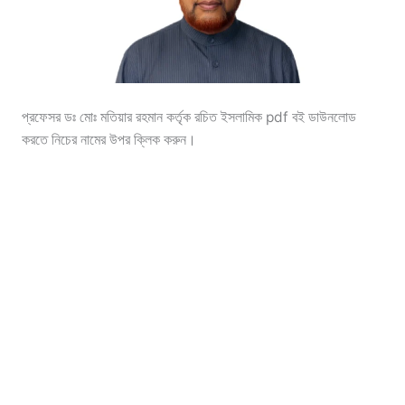
প্রফেসর ডঃ মোঃ মতিয়ার রহমান কর্তৃক রচিত ইসলামিক pdf বই ডাউনলোড
করতে নিচের নামের উপর ক্লিক করুন।