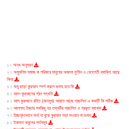
১।
অন্ধ অনুসরণ
২।
অমুসলিম সমাজ বা পরিবারে মানুষের অজানা মু’মিন ও বেহেশতী ব্যাক্তি আছে
কিনা
৩।
অযু ছাড়া কুরআন স্পর্শ করলে গুনাহ হবে কি
৪।
আল-কুরআনের গঠন পদ্ধতি
৫।
আল কুরআনে রহিত (মানসুখ) আয়াত আছে প্রচলিত এ কথাটি কি সঠিক
৬।
আল্লাহ ইচ্ছায় সবকিছু হয় তথ্যটির প্রচলিত ও প্রকৃত ব্যাখ্যা
৭।
ইচ্ছাকৃতভাবে অর্থ না বুঝে কুরআন পড়া সওয়াব না গুনাহ
৮।
ইবাদাত কবুলের শর্তসমূহ