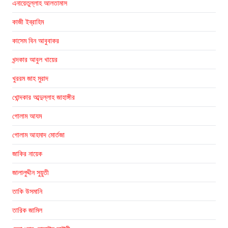
এনায়েতুল্লাহ আলতামাস
কাজী ইব্রাহিম
কাসেম বিন আবুবাকর
খন্দকার আবুল খায়ের
খুররম জাহ মুরাদ
খোন্দকার আব্দুল্লাহ জাহাঙ্গীর
গোলাম আযম
গোলাম আহমাদ মোর্তজা
জাকির নায়েক
জালালুদ্দীন সুয়ুতী
তাকি উসমানি
তারিক জামিল