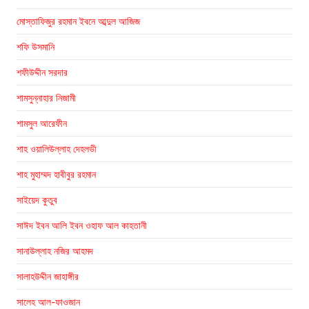
মোস্তাফিজুর রহমান ইবনে আব্দুল আজিজ
শফি উসমানি
শফীউদ্দীন সরদার
শামসুন্নাহার নিজামী
শামসুল আরেফীন
শাহ ওয়ালিউল্লাহ দেহলভী
শাহ মুহাম্মদ হাবীবুর রহমান
সাইয়েদ কুতুব
সাঈদ ইবন আলি ইবন ওহাফ আল কাহতানী
সানাউল্লাহ নজির আহমদ
সালাহউদ্দীন জাহাঙ্গীর
সালেহ আল-ফাওজান