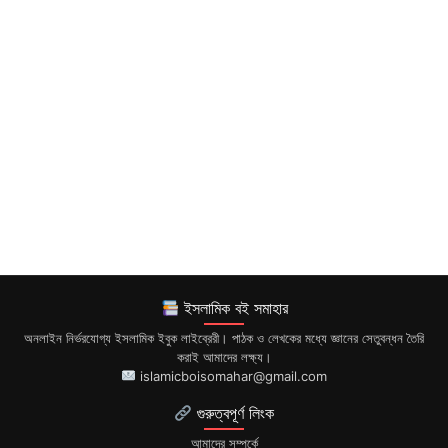
ইসলামিক বই সমাহার
অনলাইন নির্ভরযোগ্য ইসলামিক ইবুক লাইব্রেরী। পাঠক ও লেখকের মধ্যে জ্ঞানের সেতুবন্ধন তৈরি
করাই আমাদের লক্ষ্য।
islamicboisomahar@gmail.com
গুরুত্বপূর্ণ লিংক
আমাদের সম্পর্কে