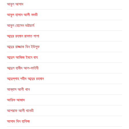
আবুল আসাদ
আবুল হাসান আলী নদভী
আবুল হোসেন ভট্টাচার্য
আব্দুর রহমান রাফাত পাশা
আব্দুর রাজ্জাক বিন ইউসুফ
আব্দুল আজিজ ইবনে বায
আব্দুল হামীদ আল-ফাইযী
আব্দুল্লাহ শহীদ আব্দুর রহমান
আব্বাস আলী খান
আরিফ আজাদ
আশরাফ আলী থানভী
আসাদ বিন হাফিজ