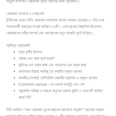
সায়েন্স সম্পর্কেও প্রাথমিক ধারণা সকলের থাকা প্রয়োজন।
কোরআন গবেষণা ও লেখালেখি
চিকিৎসক হয়েও তিনি কোরআন গবেষণায় অনন্য অবদান রেখেছেন। তাঁর লেখা
গবেষণাধর্মী গ্রন্থের সংখ্যা বর্তমানে ৩৩টি। এসব রচনায় বৈজ্ঞানিক বিশ্লেষণ,
কোরআনের গভীর তাৎপর্য এবং আলোচনার নতুন পদ্ধতি ফুটে উঠেছে।
প্রসিদ্ধ গ্রন্থাবলি
মানুষ সৃষ্টির উদ্দেশ্য
নামাজ কেন আজ ব্যর্থ হচ্ছে?
মুমিনের এক নম্বর কাজ এবং শয়তানের এক নম্বর কাজ
আল্লাহর ইচ্ছায় সবকিছু হয় কথাটির প্রকৃত ব্যাখ্যা
তাকদীর (ভাগ্য!) পূর্বনির্ধারিত তথ্যটির প্রচলিত ও প্রকৃত ব্যাখ্যা
Common sense -এর গুরুত্ব কতটুকু এবং কেন
অমুসলিম পরিবার ও সমাজে মানুষের অজানা মুমিন ও বেহেশতী ব্যক্তি
আছে কি?
তিনি বর্তমানে “আল কোরআন যুগের জ্ঞানের আলোকে অনুবাদ” গ্রন্থের প্রধান