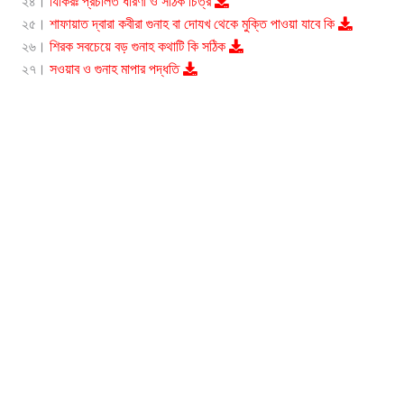
২৪।
যিকিরঃ প্রচলিত ধারণা ও সঠিক চিত্র
২৫।
শাফায়াত দ্বারা কবীরা গুনাহ বা দোযখ থেকে মুক্তি পাওয়া যাবে কি
২৬।
শিরক সবচেয়ে বড় গুনাহ কথাটি কি সঠিক
২৭।
সওয়াব ও গুনাহ মাপার পদ্ধতি