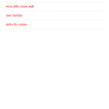
সালেহ উদ্দীন আহমদ জহুরী
হারুন ইয়াহহিয়া
হুসাইন বিন সোহরাব