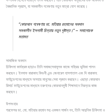
সম্পাদক হিসেবে দায়িত্ব পালন করছেন। এটি কোরআন অনুবাদের এক অভিনব ও
বৈজ্ঞানিক প্রয়াস, যা সমকালীন গবেষণায় নতুন মাত্রা যোগ করেছে।
“কোরআন গবেষণায় ডা. মতিয়ার রহমানের অবদান
সমকালীন ইসলামী চিন্তায় নতুন দৃষ্টান্ত।” – সমালোচক
মতামত
সামাজিক অবদান
চিকিৎসা কার্যক্রম ছাড়াও তিনি সমাজসেবামূলক কাজে সক্রিয় ভূমিকা পালন
করছেন। ইনসাফ বারাকাহ কিডনী এন্ড জেনারেল হাসপাতাল এবং দি বারাকাহ
ফাউন্ডেশনের মাধ্যমে অসহায় মানুষের সেবা প্রদান করছেন। এছাড়া কোরআন
রিসার্চ ফাউন্ডেশনের মাধ্যমে তরুণদের কোরআনমুখী শিক্ষাদানে নিরন্তর কাজ
করছেন।
উপসংহার
প্রফেসর ডা. মো. মতিয়ার রহমান শুধু একজন সার্জন নন, তিনি আধুনিক চিকিৎসা ও