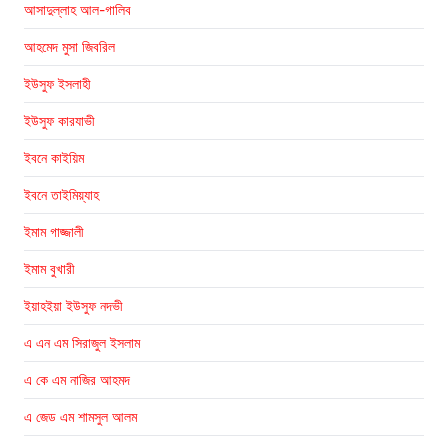
আসাদুল্লাহ আল-গালিব
আহমেদ মুসা জিবরিল
ইউসুফ ইসলাহী
ইউসুফ কারযাভী
ইবনে কাইয়িম
ইবনে তাইমিয়্যাহ
ইমাম গাজ্জালী
ইমাম বুখারী
ইয়াহইয়া ইউসুফ নদভী
এ এন এম সিরাজুল ইসলাম
এ কে এম নাজির আহমদ
এ জেড এম শামসুল আলম