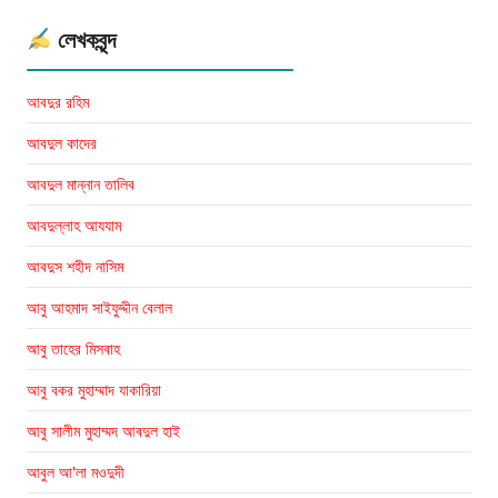
লেখকবৃন্দ
আবদুর রহিম
আবদুল কাদের
আবদুল মান্নান তালিব
আবদুল্লাহ আযযাম
আবদুস শহীদ নাসিম
আবু আহমাদ সাইফুদ্দীন বেলাল
আবু তাহের মিসবাহ
আবু বকর মুহাম্মাদ যাকারিয়া
আবু সালীম মুহাম্মদ আবদুল হাই
আবুল আ'লা মওদুদী