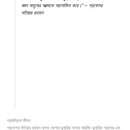
জ্ঞান মানুষের আত্মাকে আলোকিত করে।” – প্রফেসর
মতিয়ার রহমান
প্রারম্ভিক জীবন
প্রফেসর মতিয়ার রহমান খুলনা জেলার ডুমুরিয়া থানার আরজি-ডুমুরিয়া গ্রামের এক