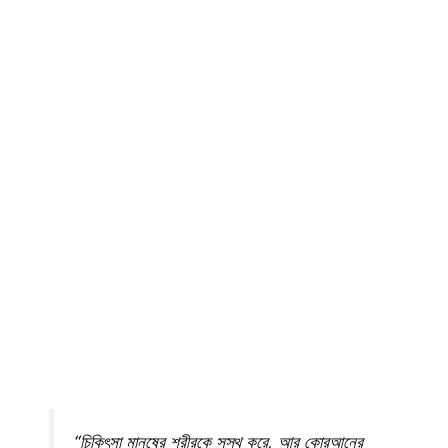
“চিকিৎসা মানুষের শরীরকে সুস্থ করে, আর কোরআনের