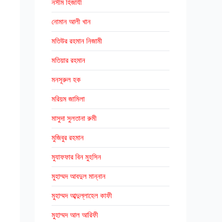
নসীম হিজাযী
নোমান আলী খান
মতিউর রহমান নিজামী
মতিয়ার রহমান
মনসূরুল হক
মরিয়ম জামিলা
মাসুদা সুলতানা রুমী
মুজিবুর রহমান
মুযাফফার বিন মুহসিন
মুহাম্মদ আবদুল মান্নান
মুহাম্মদ আব্দুল্লাহেল কাফী
মুহাম্মদ আল আরিফী