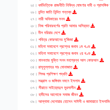
২৫।
ধর্মভিত্তিক রাজনীতি নিষিদ্ধ ঘোষণার দাবী ও প্রাসঙ্গি
২৬।
নন্দিত জাতি নিন্দিত গন্তব্য
২৭।
নারী অধিকারের সনদ
২৮।
নিজ পরিবারবর্গের প্রতি আমার অসিয়্যত
২৯।
নীল দরিয়ার দেশে
৩০।
পবিত্র কোরআনের মু’জিজা
৩১।
মহিলা সমাবেশে প্রশ্নের জবাব ১ম খণ্ড
৩২।
মহিলা সমাবেশে প্রশ্নের জবাব ২য় খণ্ড
৩৩।
মানবতার মুক্তি সনদ মহাগ্রন্থ আল কোরআন
৩৪।
রাসূলুল্লাহর সাঃ মোনাজাত
৩৫।
শিশুর প্রশিক্ষণ পদ্ধতি
৩৬।
সন্ত্রাস ও জঙ্গিবাদ দমনে ইসলাম
৩৭।
সীরাতে সাইয়্যেদুল মুরসালীন
৩৮।
হাদীসের আলোকে সমাজ জীবন
৩৯।
আল্লামা দেলোয়ার হোসেন সাঈদী ও জামায়াতে ইসলামি