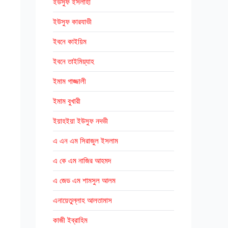
ইউসুফ ইসলাহী
ইউসুফ কারযাভী
ইবনে কাইয়িম
ইবনে তাইমিয়্যাহ
ইমাম গাজ্জালী
ইমাম বুখারী
ইয়াহইয়া ইউসুফ নদভী
এ এন এম সিরাজুল ইসলাম
এ কে এম নাজির আহমদ
এ জেড এম শামসুল আলম
এনায়েতুল্লাহ আলতামাস
কাজী ইব্রাহিম