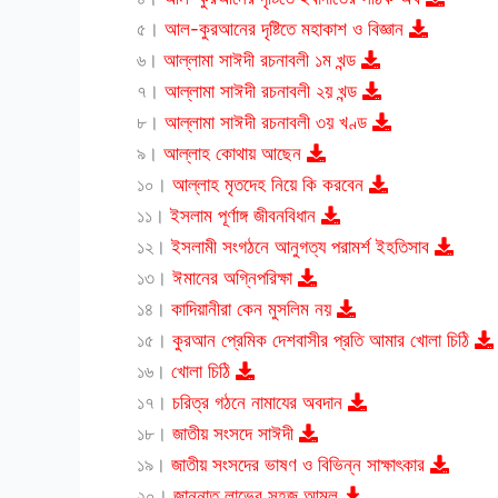
৫।
আল-কুরআনের দৃষ্টিতে মহাকাশ ও বিজ্ঞান
৬।
আল্লামা সাঈদী রচনাবলী ১ম খন্ড
৭।
আল্লামা সাঈদী রচনাবলী ২য় খন্ড
৮।
আল্লামা সাঈদী রচনাবলী ৩য় খণ্ড
৯।
আল্লাহ কোথায় আছেন
১০।
আল্লাহ মৃতদেহ নিয়ে কি করবেন
১১।
ইসলাম পূর্ণাঙ্গ জীবনবিধান
১২।
ইসলামী সংগঠনে আনুগত্য পরামর্শ ইহতিসাব
১৩।
ঈমানের অগ্নিপরিক্ষা
১৪।
কাদিয়ানীরা কেন মুসলিম নয়
১৫।
কুরআন প্রেমিক দেশবাসীর প্রতি আমার খোলা চিঠি
১৬।
খোলা চিঠি
১৭।
চরিত্র গঠনে নামাযের অবদান
১৮।
জাতীয় সংসদে সাঈদী
১৯।
জাতীয় সংসদের ভাষণ ও বিভিন্ন সাক্ষাৎকার
২০।
জান্নাত লাভের সহজ আমল