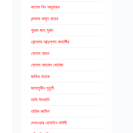
কাসেম বিন আবুবাকর
খন্দকার আবুল খায়ের
খুররম জাহ মুরাদ
খোন্দকার আব্দুল্লাহ জাহাঙ্গীর
গোলাম আযম
গোলাম আহমাদ মোর্তজা
জাকির নায়েক
জালালুদ্দীন সুয়ুতী
তাকি উসমানি
তারিক জামিল
দেলাওয়ার হোসাইন সাঈদী