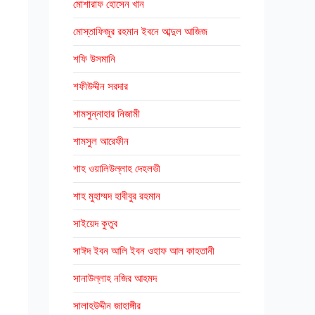
মোশারাফ হোসেন খান
মোস্তাফিজুর রহমান ইবনে আব্দুল আজিজ
শফি উসমানি
শফীউদ্দীন সরদার
শামসুন্নাহার নিজামী
শামসুল আরেফীন
শাহ ওয়ালিউল্লাহ দেহলভী
শাহ মুহাম্মদ হাবীবুর রহমান
সাইয়েদ কুতুব
সাঈদ ইবন আলি ইবন ওহাফ আল কাহতানী
সানাউল্লাহ নজির আহমদ
সালাহউদ্দীন জাহাঙ্গীর