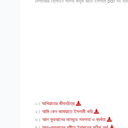
দেলাওয়ার হোসাইন সাঈদী কর্তৃক রচিত ইসলামি pdf বই ড
১।
আখিরাতের জীবনচিত্র
২।
আমি কেন জামায়াতে ইসলামী করি
৩।
আল কুরআনের মানদন্ডে সফলতা ও ব্যর্থতা
৪।
আল-কুরআনের দৃষ্টিতে ইবাদাতের সঠিক অর্থ