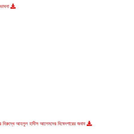
ক ভাবনা
র বিরুদ্ধে আহলুল হাদীস আলেমদের বিষেদগারের জবাব