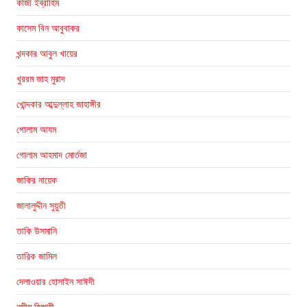
কাজী ইব্রাহিম
কাসেম বিন আবুবাকর
খন্দকার আবুল খায়ের
খুররম জাহ মুরাদ
খোন্দকার আব্দুল্লাহ জাহাঙ্গীর
গোলাম আযম
গোলাম আহমাদ মোর্তজা
জাকির নায়েক
জালালুদ্দীন সুয়ুতী
তাকি উসমানি
তারিক জামিল
দেলাওয়ার হোসাইন সাঈদী
নসীম হিজাযী