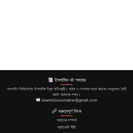
ইসলামিক বই সমাহার
অনলাইন নির্ভরযোগ্য ইসলামিক ইবুক লাইব্রেরী। পাঠক ও লেখকের মধ্যে জ্ঞানের সেতুবন্ধন তৈরি
করাই আমাদের লক্ষ্য।
islamicboisomahar@gmail.com
গুরুত্বপূর্ণ লিংক
আমাদের সম্পর্কে
প্রাইভেসি নীতি