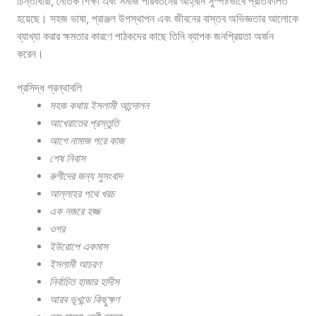
চিন্তাধারা, নৈতিক শিক্ষা এবং সমাজ পরিবর্তনের আহ্বান সুস্পষ্টভাবে প্রতিফলিত
হয়েছে। সহজ ভাষা, প্রাঞ্জল উপস্থাপন এবং জীবনের বাস্তব অভিজ্ঞতার আলোকে
ব্যাখ্যা করার ক্ষমতার কারণে পাঠকদের কাছে তিনি ব্যাপক জনপ্রিয়তা অর্জন
করেন।
প্রসিদ্ধ গ্রন্থাবলি
সহজ কথায় ইসলামী আন্দোলন
আখেরাতের প্রস্তুতি
আগে নামাজ পরে কাজ
শেষ নিবাস
রুগীদের জন্য সুসংবাদ
আল্লাহর পথে খরচ
এক নজরে হজ্জ
ওশর
ইউরোপে একমাস
ইসলামী আচরণ
নির্বাচিত হাজার হাদীস
আরব ভূখন্ডে কিছুক্ষণ