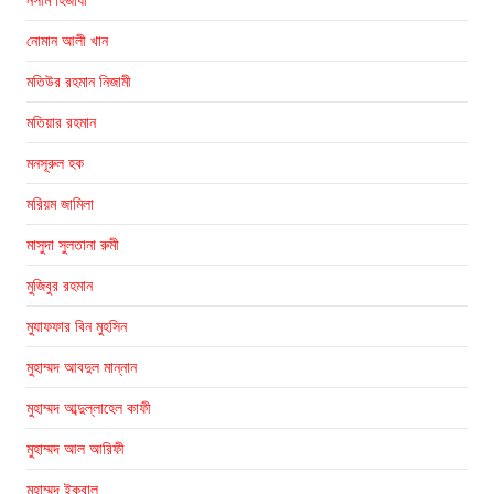
নোমান আলী খান
মতিউর রহমান নিজামী
মতিয়ার রহমান
মনসূরুল হক
মরিয়ম জামিলা
মাসুদা সুলতানা রুমী
মুজিবুর রহমান
মুযাফফার বিন মুহসিন
মুহাম্মদ আবদুল মান্নান
মুহাম্মদ আব্দুল্লাহেল কাফী
মুহাম্মদ আল আরিফী
মুহাম্মদ ইকবাল