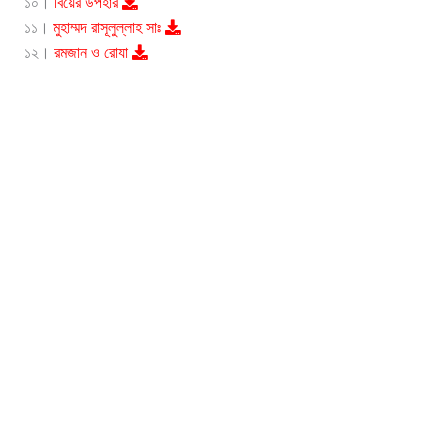
১০।
বিয়ের উপহার
১১।
মুহাম্মদ রাসূলুল্লাহ সাঃ
১২।
রমজান ও রোযা