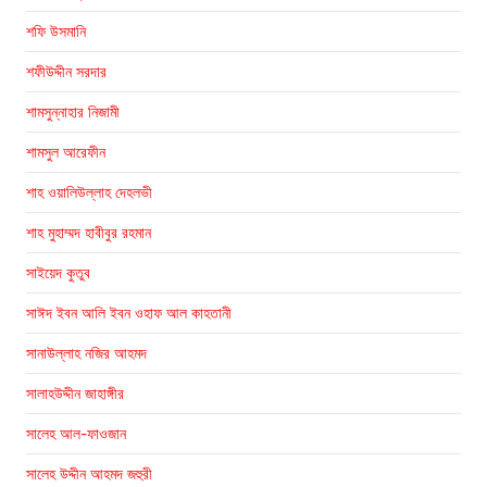
শফি উসমানি
শফীউদ্দীন সরদার
শামসুন্নাহার নিজামী
শামসুল আরেফীন
শাহ ওয়ালিউল্লাহ দেহলভী
শাহ মুহাম্মদ হাবীবুর রহমান
সাইয়েদ কুতুব
সাঈদ ইবন আলি ইবন ওহাফ আল কাহতানী
সানাউল্লাহ নজির আহমদ
সালাহউদ্দীন জাহাঙ্গীর
সালেহ আল-ফাওজান
সালেহ উদ্দীন আহমদ জহুরী