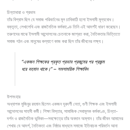
চিন্তাধারা ও প্রভাব
তাঁর বিশ্বাস ছিল যে সমাজ পরিবর্তনের মূল চাবিকাঠি হলো ইসলামী মূল্যবোধ।
বক্তৃতা, লেখালেখি এবং রাজনৈতিক কর্মকাণ্ডে তিনি এই আদর্শই ধারণ করেছেন।
তরুণদের মাঝে ইসলামী আন্দোলনের চেতনাকে জাগ্রত করা, নৈতিকতার ভিত্তিতে
সমাজ গঠন এবং মানুষের কল্যাণে কাজ করা ছিল তাঁর জীবনের লক্ষ্য।
“একজন শিক্ষকের প্রকৃত প্রভাব প্রজন্মের পর প্রজন্ম
ধরে বহমান থাকে।” – সমসাময়িক শিক্ষাবিদ
উপসংহার
অধ্যাপক মুজিবুর রহমান ছিলেন একজন দূরদর্শী নেতা, গুণী শিক্ষক এবং ইসলামী
আন্দোলনের সাহসী কর্মী। শিক্ষা বিস্তার, সামাজিক সেবামূলক কর্মকাণ্ড, চিন্তা-
দর্শন ও রাজনৈতিক ভূমিকা—সবক্ষেত্রে তাঁর অবদান অম্লান। তাঁর জীবন আমাদের
শেখায় যে আদর্শ, নৈতিকতা এবং নিষ্ঠার মাধ্যমে সমাজে ইতিবাচক পরিবর্তন আনা