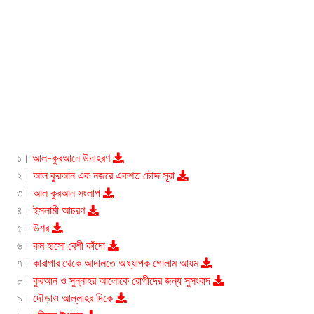
১।
আল-কুরআনে উদাহরণ
২।
আল কুরআন এক নজরে একশত চৌদ্দ সূরা
৩।
আল কুরআন সংলাপ
৪।
ইসলামী আচরণ
৫।
উশর
৬।
কম হাসো বেশী কাঁদো
৭।
কারাগার থেকে আদালতে অধ্যাপক গোলাম আযম
৮।
কুরআন ও সুন্নাহর আলোকে রোগীদের জন্য সুসংবাদ
৯।
দৌড়াও আল্লাহর দিকে