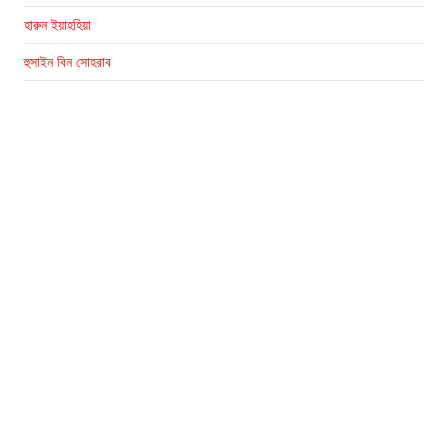
হারুন ইয়াহহিয়া
হুসাইন বিন সোহরাব