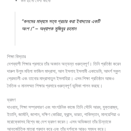
কম হাসো বেশী কাদো
“কলমের মাধ্যমে সত্য প্রচার করা ইবাদতের একটি
অংশ।” – অধ্যাপক মুজিবুর রহমান
শিক্ষা বিস্তার
দেশব্যাপী শিক্ষার প্রসারে তাঁর অবদান অত্যন্ত গুরুত্বপূর্ণ। তিনি প্রতিষ্ঠা করেন
দারুল উলুম মহিলা ফাজিল মাদ্রাসা, আল ইসলাহ ইসলামী একাডেমি, আদর্শ স্কুল
প্রেমতলী এবং তানোর মাদ্রাসাতুল ইসলাহিয়া। এসব শিক্ষা প্রতিষ্ঠান আজও
নৈতিক ও মানসম্মত শিক্ষার প্রসারে গুরুত্বপূর্ণ ভূমিকা পালন করছে।
ভ্রমণ
দাওয়াহ, শিক্ষা সম্প্রসারণ এবং সাংগঠনিক কাজে তিনি সৌদি আরব, যুক্তরাজ্য,
ইতালি, জার্মানি, জাপান, দক্ষিণ কোরিয়া, ফ্রান্স, ভারত, পাকিস্তান, মালয়েশিয়া ও
মরোক্কোসহ বিশ্বে বহু দেশ ভ্রমণ করেন। এসব অভিজ্ঞতা তাঁর চিন্তাকে
আন্তর্জাতিক মাত্রা প্রদান করে এবং তাঁর দর্শনকে আরও সমৃদ্ধ করে।