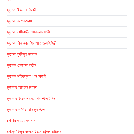
মুহাম্মদ ইকবাল কিলানী
মুহাম্মদ কামারুজ্জামান
মুহাম্মদ নাসিরুদ্দীন আল-আলবানী
মুহাম্মদ বিন ইবরাহিম আত তুআইজিরী
মুহাম্মদ মুফীজুল ইসলাম
মুহাম্মদ রেজাউল করীম
মুহাম্মদ শহীদুল্লাহ খান মাদানী
মুহাম্মাদ আবদুল মালেক
মুহাম্মাদ ইবনে সালেহ আল-উসাইমিন
মুহাম্মাদ সালিহ আল মুনাজ্জিদ
মোশারাফ হোসেন খান
মোস্তাফিজুর রহমান ইবনে আব্দুল আজিজ