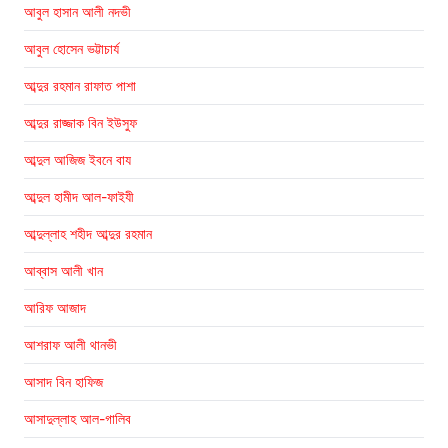
আবুল হাসান আলী নদভী
আবুল হোসেন ভট্টাচার্য
আব্দুর রহমান রাফাত পাশা
আব্দুর রাজ্জাক বিন ইউসুফ
আব্দুল আজিজ ইবনে বায
আব্দুল হামীদ আল-ফাইযী
আব্দুল্লাহ শহীদ আব্দুর রহমান
আব্বাস আলী খান
আরিফ আজাদ
আশরাফ আলী থানভী
আসাদ বিন হাফিজ
আসাদুল্লাহ আল-গালিব