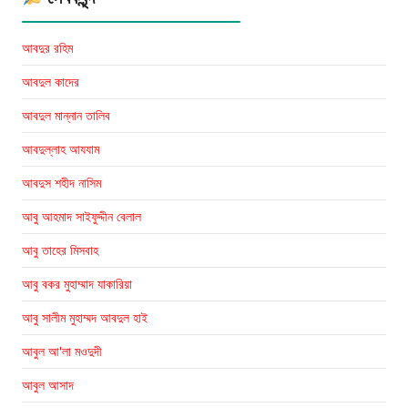
আবদুর রহিম
আবদুল কাদের
আবদুল মান্নান তালিব
আবদুল্লাহ আযযাম
আবদুস শহীদ নাসিম
আবু আহমাদ সাইফুদ্দীন বেলাল
আবু তাহের মিসবাহ
আবু বকর মুহাম্মাদ যাকারিয়া
আবু সালীম মুহাম্মদ আবদুল হাই
আবুল আ'লা মওদুদী
আবুল আসাদ