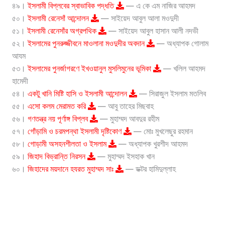
৪৯।
ইসলামী বিপ্লবের স্বাভাবিক পদ্ধতি
— এ কে এম নাজির আহমদ
৫০।
ইসলামী রেনেসাঁ আন্দোলন
— সাইয়েদ আবুল আলা মওদুদী
৫১।
ইসলামী রেনেসাঁর অগ্রপথিক
— সাইয়েদ আবুল হাসান আলী নদভী
৫২।
ইসলামের পুনরুজ্জীবনে মাওলানা মওদুদীর অবদান
— অধ্যাপক গোলাম
আযম
৫৩।
ইসলামের পুনর্জাগরণে ইখওয়ানুল মুসলিমুনের ভূমিকা
— খলিল আহমদ
হামেদী
৫৪।
একটু খানি মিষ্টি হাসি ও ইসলামী আন্দোলন
— সিরাজুল ইসলাম মতলিব
৫৫।
এসো কলম মেরামত করি
— আবু তাহের মিছবাহ
৫৬।
গণতন্ত্র নয় পূর্ণাঙ্গ বিপ্লব
— মুহাম্মদ আবদুর রহীম
৫৭।
গোঁড়ামি ও চরমপন্থা ইসলামী দৃষ্টিকোণ
— মোঃ মুখলেছুর রহমান
৫৮।
গোড়ামী অসহনশীলতা ও ইসলাম
— অধ্যাপক খুরশীদ আহমদ
৫৯।
জিহাদ বিভ্রান্তি নিরসন
— মুহাম্মদ ইসহাক খান
৬০।
জিহাদের ময়দানে হযরত মুহাম্মদ সাঃ
— ডক্টর হামিদুল্লাহ