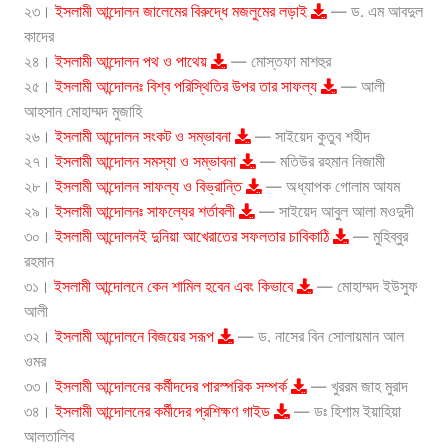
২৩।
ইসলামী আন্দোলন জালেমের বিরুদ্ধে মজলুমের লড়াই
— ড. এম আবদুল
কাদের
২৪।
ইসলামী আন্দোলন পথ ও পাথেয়
— মোস্তফা মাশহুর
২৫।
ইসলামী আন্দোলনঃ বিশ্ব পরিস্থিতির উপর তার সাফল্য
— আলী
আহসান মোহাম্মদ মুজাহি
২৬।
ইসলামী আন্দোলন সংকট ও সম্ভাবনা
— সাইয়েদ কুতুব শহীদ
২৭।
ইসলামী আন্দোলন সমস্যা ও সম্ভাবনা
— মতিউর রহমান নিজামী
২৮।
ইসলামী আন্দোলন সাফল্য ও বিভ্রান্তি
— অধ্যাপক গোলাম আযম
২৯।
ইসলামী আন্দোলনঃ সাফল্যের শর্তাবলী
— সাইয়েদ আবুল আলা মওদুদী
৩০।
ইসলামী আন্দোলনই দুনিয়া আখেরাতের সফলতার চাবিকাঠি
— মুহিব্বুর
রহমান
৩১।
ইসলামী আন্দোলনে কেন শামিল হবেন এবং কিভাবে
— মোহাম্মদ ইউসুফ
আলী
৩২।
ইসলামী আন্দোলনে বিজয়ের সরূপ
— ড. নাসের বিন সোলায়মান আল
ওমর
৩৩।
ইসলামী আন্দোলনের কর্মীদদের পারস্পরিক সম্পর্ক
— খুররম জাহ মুরাদ
৩৪।
ইসলামী আন্দোলনের কর্মীদের প্রশিক্ষণ গাইড
— ডঃ হিশাম ইয়াহিয়া
আলতালিব