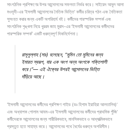
সাংগঠনিক প্রশিক্ষণের উপর আন্দোলনের সফলতা নির্ভর করে। সাইয়েদ আবুল আলা
মওদূদী-এর ‘ইসলামী আন্দোলনের নৈতিক ভিত্তি’ কর্মীর চরিত্র গঠন এবং নৈতিকতা
সুসংহত করার জন্য একটি অপরিহার্য বই। কর্মীদের পারস্পরিক সম্পর্ক এবং
সাংগঠনিক শৃঙ্খলা নিয়ে খুররম জাহ মুরাদ-এর ‘ইসলামী আন্দোলনের কর্মীদদের
পারস্পরিক সম্পর্ক’ একটি গুরুত্বপূর্ণ দিকনির্দেশনা।
রাসূলুল্লাহ (সাঃ) বলেছেন, “মুমিন তো মুমিনের জন্য
ইমারত স্বরূপ, যার এক অংশ অন্য অংশকে শক্তিশালী
করে।”— এই ঐক্যের উপরই আন্দোলনের ভিত্তি
দাঁড়িয়ে আছে।
‘ইসলামী আন্দোলনের কর্মীদের প্রশিক্ষণ গাইড (ডঃ হিশাম ইয়াহিয়া আলতালিব)’
এবং অধ্যাপক গোলাম আযম-এর ‘ইসলামী আন্দোলনের কর্মীদের প্রাথমিক পুঁজি’
কর্মীদেরকে আন্দোলনের জন্য শারীরিকভাবে, মানসিকভাবে ও আধ্যাত্মিকভাবে
প্রস্তুত হতে সাহায্য করে। আন্দোলনের পথে ধৈর্যের গুরুত্ব অপরিসীম।