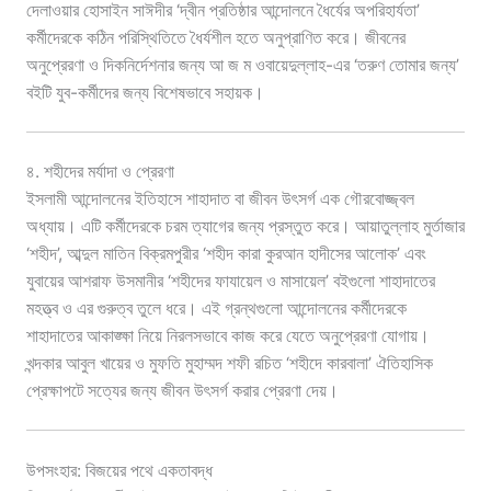
দেলাওয়ার হোসাইন সাঈদীর ‘দ্বীন প্রতিষ্ঠার আন্দোলনে ধৈর্যের অপরিহার্যতা’
কর্মীদেরকে কঠিন পরিস্থিতিতে ধৈর্যশীল হতে অনুপ্রাণিত করে। জীবনের
অনুপ্রেরণা ও দিকনির্দেশনার জন্য আ জ ম ওবায়েদুল্লাহ-এর ‘তরুণ তোমার জন্য’
বইটি যুব-কর্মীদের জন্য বিশেষভাবে সহায়ক।
৪. শহীদের মর্যাদা ও প্রেরণা
ইসলামী আন্দোলনের ইতিহাসে শাহাদাত বা জীবন উৎসর্গ এক গৌরবোজ্জ্বল
অধ্যায়। এটি কর্মীদেরকে চরম ত্যাগের জন্য প্রস্তুত করে। আয়াতুল্লাহ মুর্তাজার
‘শহীদ’, আব্দুল মাতিন বিক্রমপুরীর ‘শহীদ কারা কুরআন হাদীসের আলোক’ এবং
যুবায়ের আশরাফ উসমানীর ‘শহীদের ফাযায়েল ও মাসায়েল’ বইগুলো শাহাদাতের
মহত্ত্ব ও এর গুরুত্ব তুলে ধরে। এই গ্রন্থগুলো আন্দোলনের কর্মীদেরকে
শাহাদাতের আকাঙ্ক্ষা নিয়ে নিরলসভাবে কাজ করে যেতে অনুপ্রেরণা যোগায়।
খন্দকার আবুল খায়ের ও মুফতি মুহাম্মদ শফী রচিত ‘শহীদে কারবালা’ ঐতিহাসিক
প্রেক্ষাপটে সত্যের জন্য জীবন উৎসর্গ করার প্রেরণা দেয়।
উপসংহার: বিজয়ের পথে একতাবদ্ধ