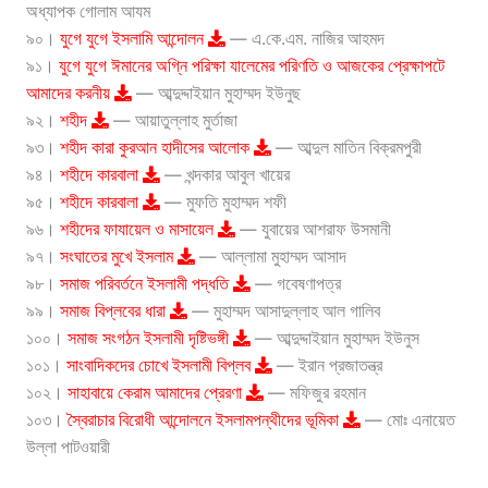
অধ্যাপক গোলাম আযম
৯০।
যুগে যুগে ইসলামি আন্দোলন
— এ.কে.এম. নাজির আহমদ
৯১।
যুগে যুগে ঈমানের অগ্নি পরিক্ষা যালেমের পরিণতি ও আজকের প্রেক্ষাপটে
আমাদের করনীয়
— আব্দুদ্দাইয়ান মুহাম্মদ ইউনুছ
৯২।
শহীদ
— আয়াতুল্লাহ মুর্তাজা
৯৩।
শহীদ কারা কুরআন হাদীসের আলোক
— আব্দুল মাতিন বিক্রমপুরী
৯৪।
শহীদে কারবালা
— খন্দকার আবুল খায়ের
৯৫।
শহীদে কারবালা
— মুফতি মুহাম্মদ শফী
৯৬।
শহীদের ফাযায়েল ও মাসায়েল
— যুবায়ের আশরাফ উসমানী
৯৭।
সংঘাতের মুখে ইসলাম
— আল্লামা মুহাম্মদ আসাদ
৯৮।
সমাজ পরিবর্তনে ইসলামী পদ্ধতি
— গবেষণাপত্র
৯৯।
সমাজ বিপ্লবের ধারা
— মুহাম্মদ আসাদুল্লাহ আল গালিব
১০০।
সমাজ সংগঠন ইসলামী দৃষ্টিভঙ্গী
— আব্দুদ্দাইয়ান মুহাম্মদ ইউনুস
১০১।
সাংবাদিকদের চোখে ইসলামী বিপ্লব
— ইরান প্রজাতন্ত্র
১০২।
সাহাবায়ে কেরাম আমাদের প্রেরণা
— মফিজুর রহমান
১০৩।
স্বৈরাচার বিরোধী আন্দোলনে ইসলামপন্থীদের ভূমিকা
— মোঃ এনায়েত
উল্লা পাটওয়ারী