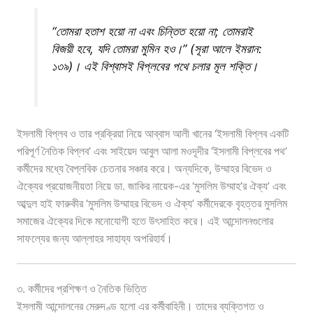
“তোমরা হতাশ হয়ো না এবং চিন্তিত হয়ো না; তোমরাই
বিজয়ী হবে, যদি তোমরা মুমিন হও।” (সূরা আলে ইমরান:
১৩৯)। এই বিশ্বাসই বিপ্লবের পথে চলার মূল শক্তি।
ইসলামী বিপ্লব ও তার প্রক্রিয়া নিয়ে আব্বাস আলী খানের ‘ইসলামী বিপ্লব একটি
পরিপূর্ণ নৈতিক বিপ্লব’ এবং সাইয়েদ আবুল আলা মওদূদীর ‘ইসলামী বিপ্লবের পথ’
কর্মীদের মধ্যে বৈপ্লবিক চেতনার সঞ্চার করে। অন্যদিকে, উম্মাহর বিভেদ ও
ঐক্যের প্রয়োজনীয়তা নিয়ে ডা. জাকির নায়েক-এর ‘মুসলিম উম্মাহ’র ঐক্য’ এবং
আব্দুল হাই ফারুকীর ‘মুসলিম উম্মাহর বিভেদ ও ঐক্য’ কর্মীদেরকে বৃহত্তর মুসলিম
সমাজের ঐক্যের দিকে মনোযোগী হতে উৎসাহিত করে। এই আন্দোলনগুলোর
সাফল্যের জন্য আল্লাহর সাহায্য অপরিহার্য।
৩. কর্মীদের প্রশিক্ষণ ও নৈতিক ভিত্তি
ইসলামী আন্দোলনের মেরুদণ্ড হলো এর কর্মীবাহিনী। তাদের ব্যক্তিগত ও