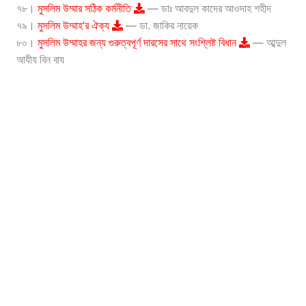
৭৮।
মুসলিম উম্মার সঠিক কর্মনীতি
— ডাঃ আবদুল কাদের আওদাহ শহীদ
৭৯।
মুসলিম উম্মাহ’র ঐক্য
— ডা. জাকির নায়েক
৮০।
মুসলিম উম্মাহর জন্য গুরুত্বপূর্ণ দারসের সাথে সংশ্লিষ্ট বিধান
— আব্দুল
আযীয বিন বায