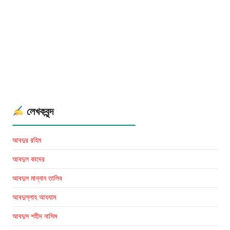
লেখকবৃন্দ
আবদুর রহিম
আবদুল কাদের
আবদুল মান্নান তালিব
আবদুল্লাহ আযযাম
আবদুস শহীদ নাসিম