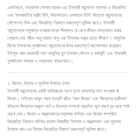
একইসাথে, অধ্যাপক গোলাম আযম-এর ‘ইসলামী আন্দোলন সাফল্য ও বিভ্রান্তি’
এবং ‘মানবজাতির স্রষ্টা যিনি, বিধানদাতাও একমাত্র তিনি’ বইগুলো আন্দোলনের
কৌশলগত দিক এবং বিভ্রান্তি নিরসনে গুরুত্বপূর্ণ ভূমিকা রাখে। ইসলামী
আন্দোলনকে শুধুমাত্র তত্ত্বের মধ্যে সীমাবদ্ধ না রেখে জীবনে বাস্তবায়ন করার
প্রেরণা দেয় শরীফ আবু হায়াত অপু-এর ‘ইসলামঃ তত্ত্ব ছেড়ে জীবনে’। আধুনিক
বিশ্বে ইসলামের পুনর্জাগরণ আন্দোলনের উপর গুরুত্বপূর্ণ আলোকপাত করেছেন
ইউসুফ আল কারযাভী তার ‘আধুনিক যুগ ইসলাম কৌশল ও কর্মসূচী’ এবং ‘ইসলামী
পুনর্জাগরণ সমস্যা ও সম্ভাবনা’ বইগুলোতে।
২. জিহাদ, বিপ্লব ও মুসলিম উম্মাহর ঐক্য
ইসলামী আন্দোলনের একটি অবিচ্ছেদ্য অংশ হলো আল্লাহর পথে সংগ্রাম বা
জিহাদ। সাইয়েদ আবুল আলা মওদূদী রচিত ‘আল জিহাদ’ এবং ‘জিহাদের হাকীকত’
বইগুলো জিহাদের প্রকৃত অর্থ ও উদ্দেশ্য সম্পর্কে প্রচলিত ভুল ধারণা দূর করে স্পষ্ট
ধারণা দেয়। জিহাদ ও সন্ত্রাসবাদের মধ্যকার পার্থক্য এবং জিহাদ সম্পর্কিত
বিভ্রান্তি নিরসনে মতিউর রহমান নিজামীর ‘ইসলাম ও সন্ত্রাসবাদ’ এবং মুহাম্মদ
ইসহাক খান-এর ‘জিহাদ বিভ্রান্তি নিরসন’ গুরুত্বপূর্ণ ভূমিকা রাখে।