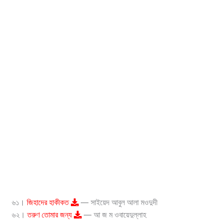
৬১।
জিহাদের হাকীকত
— সাইয়েদ আবুল আলা মওদুদী
৬২।
তরুণ তোমার জন্য
— আ জ ম ওবায়েদুল্লাহ