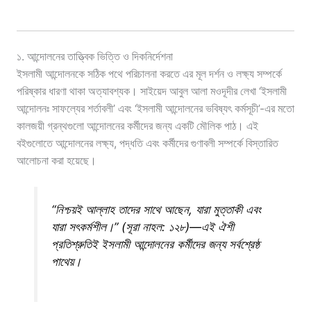
১. আন্দোলনের তাত্ত্বিক ভিত্তি ও দিকনির্দেশনা
ইসলামী আন্দোলনকে সঠিক পথে পরিচালনা করতে এর মূল দর্শন ও লক্ষ্য সম্পর্কে
পরিষ্কার ধারণা থাকা অত্যাবশ্যক। সাইয়েদ আবুল আলা মওদূদীর লেখা ‘ইসলামী
আন্দোলনঃ সাফল্যের শর্তাবলী’ এবং ‘ইসলামী আন্দোলনের ভবিষ্যৎ কর্মসূচী’-এর মতো
কালজয়ী গ্রন্থগুলো আন্দোলনের কর্মীদের জন্য একটি মৌলিক পাঠ। এই
বইগুলোতে আন্দোলনের লক্ষ্য, পদ্ধতি এবং কর্মীদের গুণাবলী সম্পর্কে বিস্তারিত
আলোচনা করা হয়েছে।
“নিশ্চয়ই আল্লাহ তাদের সাথে আছেন, যারা মুত্তাকী এবং
যারা সৎকর্মশীল।” (সূরা নাহল: ১২৮)—এই ঐশী
প্রতিশ্রুতিই ইসলামী আন্দোলনের কর্মীদের জন্য সর্বশ্রেষ্ঠ
পাথেয়।