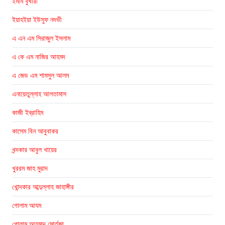
ইমাম বুখারী
ইয়াহইয়া ইউসুফ নদভী
এ এন এম সিরাজুল ইসলাম
এ কে এম নাজির আহমদ
এ জেড এম শামসুল আলম
এনায়েতুল্লাহ আলতামাস
কাজী ইব্রাহিম
কাসেম বিন আবুবাকর
খন্দকার আবুল খায়ের
খুররম জাহ মুরাদ
খোন্দকার আব্দুল্লাহ জাহাঙ্গীর
গোলাম আযম
গোলাম আহমাদ মোর্তজা