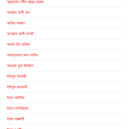
আব্দুল্লাহ শহীদ আব্দুর রহমান
আব্বাস আলী খান
আরিফ আজাদ
আশরাফ আলী থানভী
আসাদ বিন হাফিজ
আসাদুল্লাহ আল-গালিব
আহমেদ মুসা জিবরিল
ইউসুফ ইসলাহী
ইউসুফ কারযাভী
ইবনে কাইয়িম
ইবনে তাইমিয়্যাহ
ইমাম গাজ্জালী