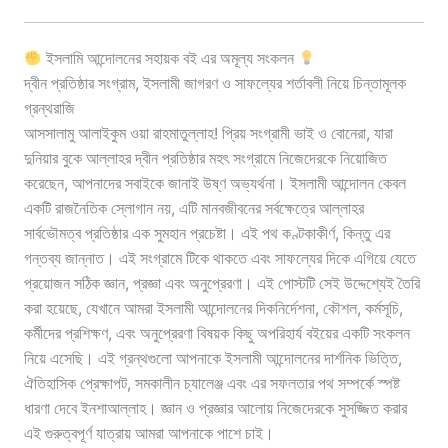
ইসলামি আন্দোলনের সহায়ক বই এর অমূল্য সংকলন
দ্বীন প্রতিষ্ঠার সংগ্রাম, ইসলামী জাগরণ ও সাফল্যের শর্তাবলী নিয়ে চিন্তামূলক
গ্রন্থরাজি
আসসালামু আলাইকুম ওয়া রাহমাতুল্লাহ! প্রিয় সংগ্রামী ভাই ও বোনেরা, যারা
দুনিয়ার বুকে আল্লাহর দ্বীন প্রতিষ্ঠার মহৎ সংগ্রামে নিজেদেরকে নিয়োজিত
করেছেন, আপনাদের সবাইকে জানাই উষ্ণ অভ্যর্থনা। ইসলামী আন্দোলন কেবল
একটি রাজনৈতিক স্লোগান নয়, এটি মানবজীবনের সর্বক্ষেত্রে আল্লাহর
সার্বভৌমত্ব প্রতিষ্ঠার এক সুমহান প্রচেষ্টা। এই পথ কণ্টকাকীর্ণ, কিন্তু এর
গন্তব্য জান্নাত। এই সংগ্রামে টিকে থাকতে এবং সাফল্যের দিকে এগিয়ে যেতে
প্রয়োজন সঠিক জ্ঞান, প্রজ্ঞা এবং অনুপ্রেরণা। এই পোস্টটি সেই উদ্দেশ্যেই তৈরি
করা হয়েছে, যেখানে আমরা ইসলামী আন্দোলনের দিকনির্দেশনা, কৌশল, কর্মসূচি,
কর্মীদের প্রশিক্ষণ, এবং অনুপ্রেরণা বিষয়ক কিছু অপরিহার্য বইয়ের একটি সংকলন
নিয়ে এসেছি। এই গ্রন্থগুলো আপনাকে ইসলামী আন্দোলনের দার্শনিক ভিত্তি,
ঐতিহাসিক প্রেক্ষাপট, সমকালীন চ্যালেঞ্জ এবং এর সফলতার পথ সম্পর্কে স্পষ্ট
ধারণা দেবে ইনশাআল্লাহ। জ্ঞান ও প্রজ্ঞার আলোয় নিজেদেরকে সুসজ্জিত করার
এই গুরুত্বপূর্ণ যাত্রায় আমরা আপনাকে পাশে চাই।