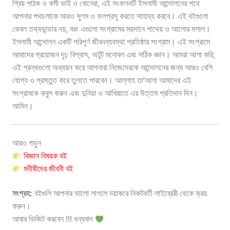
প্রিয় পাঠক ও কর্মী ভাই ও বোনেরা, এই সংকলনটি ইসলামী আন্দোলনের পথে
আপনার পথচলাকে আরও সুগম ও ফলপ্রসূ করতে সাহায্য করবে। এই বইগুলো
কেবল তথ্যভান্ডার নয়, বরং এগুলো সংগ্রামের ময়দানে পাথেয় ও আলোর মশাল।
ইসলামী আন্দোলন একটি পরিপূর্ণ জীবনব্যবস্থা প্রতিষ্ঠার সংগ্রাম। এই সংগ্রামে
আমাদের প্রয়োজন দৃঢ় বিশ্বাস, অটুট মনোবল এবং সঠিক জ্ঞান। আমরা আশা করি,
এই গ্রন্থগুলো অধ্যয়ন করে আপনারা নিজেদেরকে আন্দোলনের জন্য আরও বেশি
যোগ্য ও প্রস্তুত করে তুলতে পারবেন। আল্লাহ তা’আলা আমাদের এই
সংগ্রামকে কবুল করুন এবং দুনিয়া ও আখিরাতে এর উত্তম প্রতিদান দিন।
আমিন।
আরও পড়ুন
বিজ্ঞান বিষয়ক বই
মনীষীদের জীবনী বই
সংগ্রহ:
বইগুলি আপনার ভালো লাগলে দয়াকরে নিকটবর্তী লাইব্রেরী থেকে ক্রয়
করুন।
আবার ভিজিট করবেন !!! ধন্যবাদ