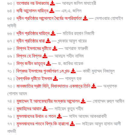
৬৩।
তলোয়ার নয় উদারতায়
— আবদুল জলিল মাযাহেরী
৬৪।
দাবী আন্দোলন দায়িত্ব
— এম.এ. জলিল
৬৫।
দ্বীন প্রতিষ্ঠার আন্দোলনে ধৈর্যের অপরিহার্যতা
— দেলাওয়ার হোসাইন
সাঈদী
৬৬।
দ্বীন প্রতিষ্ঠার দায়িত্ব
— মতিউর রহমান নিজামী
৬৭।
দ্বীন প্রতিষ্ঠার ধারা
— খন্দকার আবুল খায়ের
৬৮।
বিপ্লব ইসলামের দৃষ্টিতে
— আশরাফ ফারুকী
৬৯।
বিপ্লব হে বিপ্লব
— আবদুস শহীদ নাসিম
৭০।
বিশ্ব জনীন ভাতৃত্ব
— ড. জাকির নায়েক
৭১।
বিশ্বময় ইসলামের পুনর্জাগরণ ১ম খন্ড
— কাজী মুহাম্মদ নিজামুল
৭২।
বৈপ্লবিক দৃষ্টিতে ইসলাম
— শামসুল হক
৭৩।
মানবজাতির স্রষ্টা যিনি, বিধানদাতাও একমাত্র তিনি
— অধ্যাপক
গোলাম আযম
৭৪।
মুজাদ্দেদ ই আলফেছানীর সংস্কার আন্দোলন
— মোহাম্মদ রুহুল আমীন
৭৫।
মুজাহিদের আযান
— সাইয়েদ কুতুব শহীদ
৭৬।
মুসলমানদের উথান ও পতন
— সাঈদ আহমদ আকবরাবাদী
৭৭।
মুসলমানদের পতনে বিশ্ব কি হারালো
— সাইয়েদ আবুল হাসান আলী
নাদভী