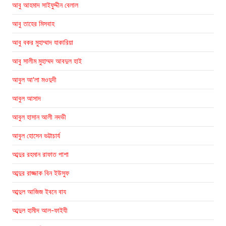
আবু আহমাদ সাইফুদ্দীন বেলাল
আবু তাহের মিসবাহ
আবু বকর মুহাম্মাদ যাকারিয়া
আবু সালীম মুহাম্মদ আবদুল হাই
আবুল আ'লা মওদুদী
আবুল আসাদ
আবুল হাসান আলী নদভী
আবুল হোসেন ভট্টাচার্য
আব্দুর রহমান রাফাত পাশা
আব্দুর রাজ্জাক বিন ইউসুফ
আব্দুল আজিজ ইবনে বায
আব্দুল হামীদ আল-ফাইযী