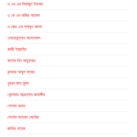
এ এন এম সিরাজুল ইসলাম
এ কে এম নাজির আহমদ
এ জেড এম শামসুল আলম
এনায়েতুল্লাহ আলতামাস
কাজী ইব্রাহিম
কাসেম বিন আবুবাকর
খন্দকার আবুল খায়ের
খুররম জাহ মুরাদ
খোন্দকার আব্দুল্লাহ জাহাঙ্গীর
গোলাম আযম
গোলাম আহমাদ মোর্তজা
জাকির নায়েক