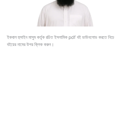
ইকবাল হুসাইন মাসুম কর্তৃক রচিত ইসলামিক pdf বই ডাউনলোড করতে নিচে
বইয়ের নামের উপর ক্লিক করুন।