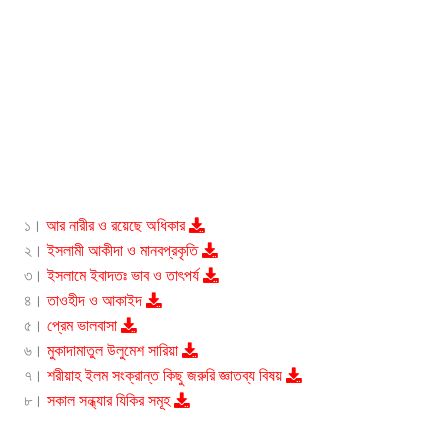
১।
আর নারীর ও রয়েছে অধিকার
২।
ইসলামী আকীদা ও মানবপ্রকৃতি
৩।
ইসলামে ইবাদতঃ ভাব ও তাৎপর্য
৪।
তাওহীদ ও আকাইদ
৫।
প্রেম ভালবাসা
৬।
মুকাদামাতুল উলুমেশ সারিয়া
৭।
শরীয়াহ ইলম সংক্রান্ত কিছু জরুরি জ্ঞাতব্য বিষয়
৮।
সকাল সন্ধ্যার যিকির সমূহ