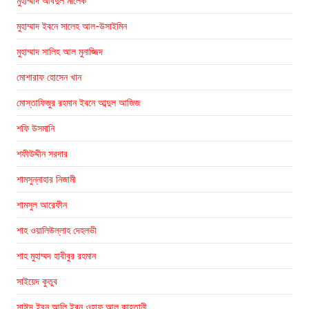
মুহাম্মাদ আবদুল মালেক
মুহাম্মাদ ইবনে সালেহ আল-উসাইমিন
মুহাম্মাদ সালিহ আল মুনাজ্জিদ
মোশারাফ হোসেন খান
মোস্তাফিজুর রহমান ইবনে আব্দুল আজিজ
শফি উসমানি
শফীউদ্দীন সরদার
শামসুন্নাহার নিজামী
শামসুল আরেফীন
শাহ ওয়ালিউল্লাহ দেহলভী
শাহ মুহাম্মদ হাবীবুর রহমান
সাইয়েদ কুতুব
সাঈদ ইবন আলি ইবন ওহাফ আল কাহতানী