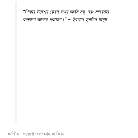
“শিক্ষার উদ্দেশ্য কেবল তথ্য অর্জন নয়, বরং মানবতার
কল্যাণে জ্ঞানের প্রয়োগ।” – ইকবাল হুসাইন মাসুম
কর্মজীবন, গবেষণা ও দাওয়াহ কার্যক্রম