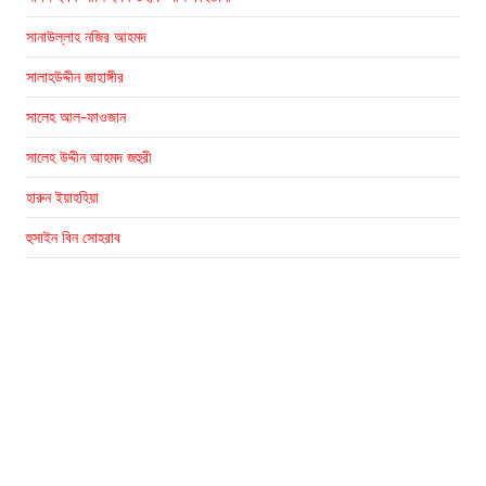
সানাউল্লাহ নজির আহমদ
সালাহউদ্দীন জাহাঙ্গীর
সালেহ আল-ফাওজান
সালেহ উদ্দীন আহমদ জহুরী
হারুন ইয়াহহিয়া
হুসাইন বিন সোহরাব