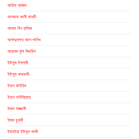
আরিফ আজাদ
আশরাফ আলী থানভী
আসাদ বিন হাফিজ
আসাদুল্লাহ আল-গালিব
আহমেদ মুসা জিবরিল
ইউসুফ ইসলাহী
ইউসুফ কারযাভী
ইবনে কাইয়িম
ইবনে তাইমিয়্যাহ
ইমাম গাজ্জালী
ইমাম বুখারী
ইয়াহইয়া ইউসুফ নদভী