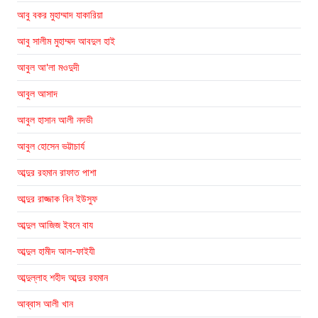
আবু বকর মুহাম্মাদ যাকারিয়া
আবু সালীম মুহাম্মদ আবদুল হাই
আবুল আ'লা মওদুদী
আবুল আসাদ
আবুল হাসান আলী নদভী
আবুল হোসেন ভট্টাচার্য
আব্দুর রহমান রাফাত পাশা
আব্দুর রাজ্জাক বিন ইউসুফ
আব্দুল আজিজ ইবনে বায
আব্দুল হামীদ আল-ফাইযী
আব্দুল্লাহ শহীদ আব্দুর রহমান
আব্বাস আলী খান