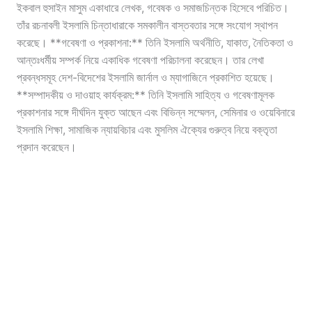
ইকবাল হুসাইন মাসুম একাধারে লেখক, গবেষক ও সমাজচিন্তক হিসেবে পরিচিত।
তাঁর রচনাবলী ইসলামি চিন্তাধারাকে সমকালীন বাস্তবতার সঙ্গে সংযোগ স্থাপন
করেছে। **গবেষণা ও প্রকাশনা:** তিনি ইসলামি অর্থনীতি, যাকাত, নৈতিকতা ও
আন্তঃধর্মীয় সম্পর্ক নিয়ে একাধিক গবেষণা পরিচালনা করেছেন। তার লেখা
প্রবন্ধসমূহ দেশ-বিদেশের ইসলামি জার্নাল ও ম্যাগাজিনে প্রকাশিত হয়েছে।
**সম্পাদকীয় ও দাওয়াহ কার্যক্রম:** তিনি ইসলামি সাহিত্য ও গবেষণামূলক
প্রকাশনার সঙ্গে দীর্ঘদিন যুক্ত আছেন এবং বিভিন্ন সম্মেলন, সেমিনার ও ওয়েবিনারে
ইসলামি শিক্ষা, সামাজিক ন্যায়বিচার এবং মুসলিম ঐক্যের গুরুত্ব নিয়ে বক্তৃতা
প্রদান করেছেন।