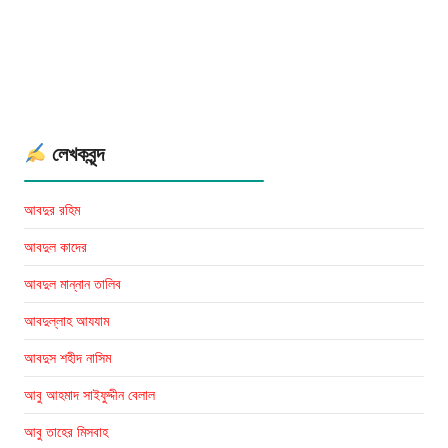
লেখকবৃন্দ
আবদুর রহিম
আবদুল কাদের
আবদুল মান্নান তালিব
আবদুল্লাহ আযযাম
আবদুস শহীদ নাসিম
আবু আহমাদ সাইফুদ্দীন বেলাল
আবু তাহের মিসবাহ