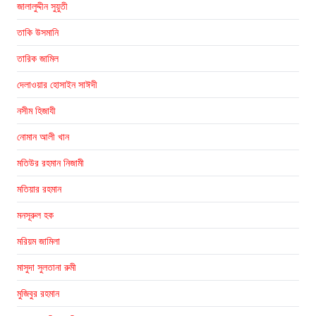
জালালুদ্দীন সুয়ুতী
তাকি উসমানি
তারিক জামিল
দেলাওয়ার হোসাইন সাঈদী
নসীম হিজাযী
নোমান আলী খান
মতিউর রহমান নিজামী
মতিয়ার রহমান
মনসূরুল হক
মরিয়ম জামিলা
মাসুদা সুলতানা রুমী
মুজিবুর রহমান