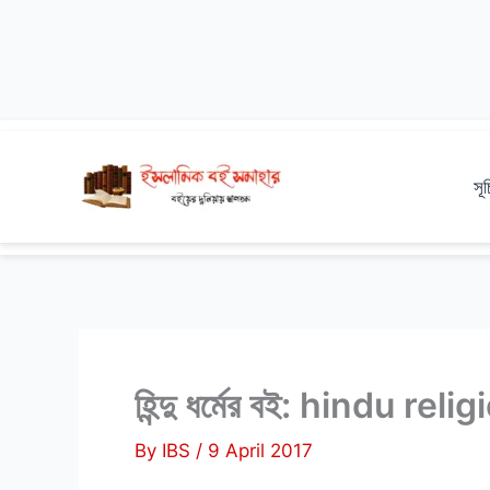
Skip
to
সূ
content
হিন্দু ধর্মের বই: hindu r
By
IBS
/
9 April 2017