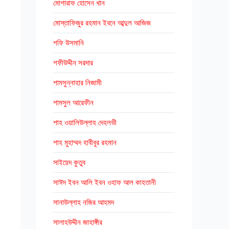
মোশারাফ হোসেন খান
মোস্তাফিজুর রহমান ইবনে আব্দুল আজিজ
শফি উসমানি
শফীউদ্দীন সরদার
শামসুন্নাহার নিজামী
শামসুল আরেফীন
শাহ ওয়ালিউল্লাহ দেহলভী
শাহ মুহাম্মদ হাবীবুর রহমান
সাইয়েদ কুতুব
সাঈদ ইবন আলি ইবন ওহাফ আল কাহতানী
সানাউল্লাহ নজির আহমদ
সালাহউদ্দীন জাহাঙ্গীর