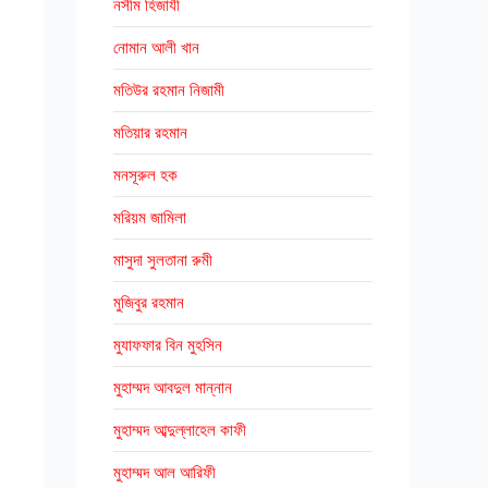
নসীম হিজাযী
নোমান আলী খান
মতিউর রহমান নিজামী
মতিয়ার রহমান
মনসূরুল হক
মরিয়ম জামিলা
মাসুদা সুলতানা রুমী
মুজিবুর রহমান
মুযাফফার বিন মুহসিন
মুহাম্মদ আবদুল মান্নান
মুহাম্মদ আব্দুল্লাহেল কাফী
মুহাম্মদ আল আরিফী