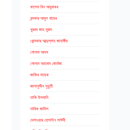
কাসেম বিন আবুবাকর
খন্দকার আবুল খায়ের
খুররম জাহ মুরাদ
খোন্দকার আব্দুল্লাহ জাহাঙ্গীর
গোলাম আযম
গোলাম আহমাদ মোর্তজা
জাকির নায়েক
জালালুদ্দীন সুয়ুতী
তাকি উসমানি
তারিক জামিল
দেলাওয়ার হোসাইন সাঈদী