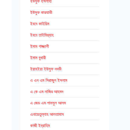
ইউসুফ ইসলাহী
ইউসুফ কারযাভী
ইবনে কাইয়িম
ইবনে তাইমিয়্যাহ
ইমাম গাজ্জালী
ইমাম বুখারী
ইয়াহইয়া ইউসুফ নদভী
এ এন এম সিরাজুল ইসলাম
এ কে এম নাজির আহমদ
এ জেড এম শামসুল আলম
এনায়েতুল্লাহ আলতামাস
কাজী ইব্রাহিম