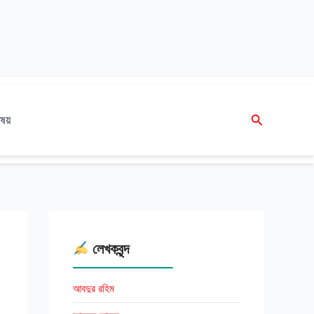
Search
ষয়
লেখকবৃন্দ
আবদুর রহিম