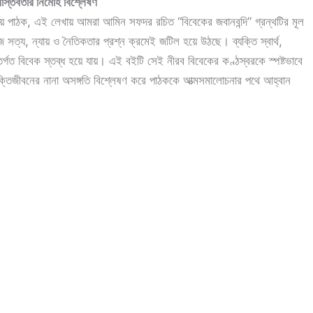
স্তবতার নির্মোহ বিশ্লেষণ
রিয় পাঠক, এই লেখায় আমরা আমিন সফদর রচিত “বিবেকের জবানবন্দি” গ্রন্থটির মূল
ে সত্য, ন্যায় ও নৈতিকতার প্রশ্ন ক্রমেই জটিল হয়ে উঠছে। ব্যক্তি স্বার্থ,
্গত বিবেক স্তব্ধ হয়ে যায়। এই বইটি সেই নীরব বিবেকের কণ্ঠস্বরকে স্পষ্টভাবে
যক্তিজীবনের নানা অসঙ্গতি বিশ্লেষণ করে পাঠককে আত্মসমালোচনার পথে আহ্বান