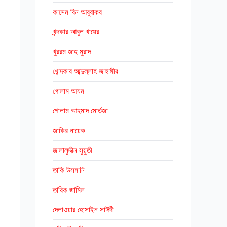
কাসেম বিন আবুবাকর
খন্দকার আবুল খায়ের
খুররম জাহ মুরাদ
খোন্দকার আব্দুল্লাহ জাহাঙ্গীর
গোলাম আযম
গোলাম আহমাদ মোর্তজা
জাকির নায়েক
জালালুদ্দীন সুয়ুতী
তাকি উসমানি
তারিক জামিল
দেলাওয়ার হোসাইন সাঈদী