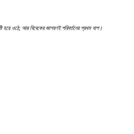
লী হয়ে ওঠে; আর বিবেকের জাগরণই পরিবর্তনের প্রথম ধাপ।