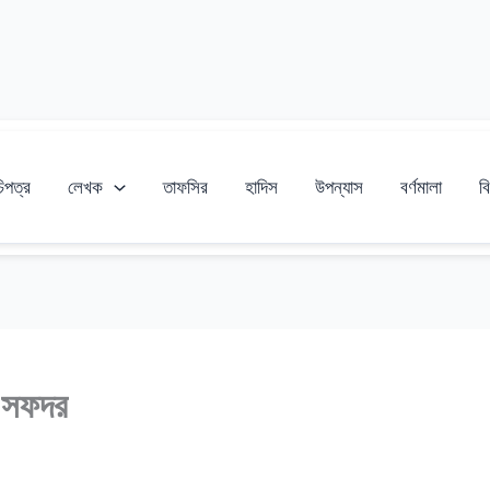
চিপত্র
লেখক
তাফসির
হাদিস
উপন্যাস
বর্ণমালা
বি
ন সফদর