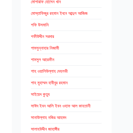
মোশারাফ হোসেন খান
মোস্তাফিজুর রহমান ইবনে আব্দুল আজিজ
শফি উসমানি
শফীউদ্দীন সরদার
শামসুন্নাহার নিজামী
শামসুল আরেফীন
শাহ ওয়ালিউল্লাহ দেহলভী
শাহ মুহাম্মদ হাবীবুর রহমান
সাইয়েদ কুতুব
সাঈদ ইবন আলি ইবন ওহাফ আল কাহতানী
সানাউল্লাহ নজির আহমদ
সালাহউদ্দীন জাহাঙ্গীর