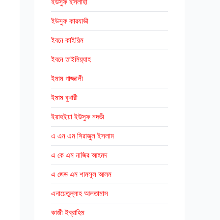
ইউসুফ ইসলাহী
ইউসুফ কারযাভী
ইবনে কাইয়িম
ইবনে তাইমিয়্যাহ
ইমাম গাজ্জালী
ইমাম বুখারী
ইয়াহইয়া ইউসুফ নদভী
এ এন এম সিরাজুল ইসলাম
এ কে এম নাজির আহমদ
এ জেড এম শামসুল আলম
এনায়েতুল্লাহ আলতামাস
কাজী ইব্রাহিম