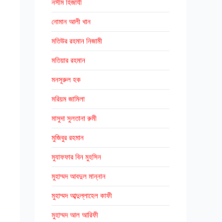
নসীম হিজাযী
নোমান আলী খান
মতিউর রহমান নিজামী
মতিয়ার রহমান
মনসূরুল হক
মরিয়ম জামিলা
মাসুদা সুলতানা রুমী
মুজিবুর রহমান
মুযাফফার বিন মুহসিন
মুহাম্মদ আবদুল মান্নান
মুহাম্মদ আব্দুল্লাহেল কাফী
মুহাম্মদ আল আরিফী