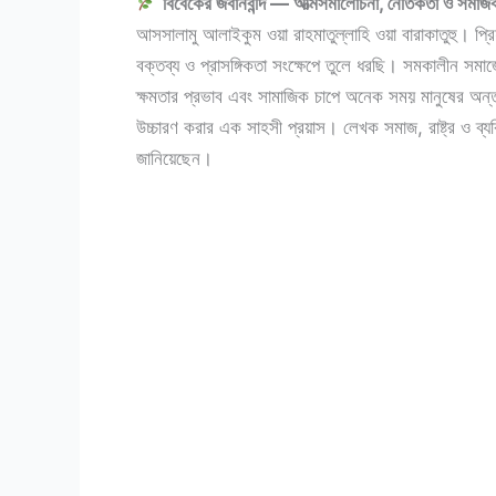
বিবেকের জবানবন্দি — আত্মসমালোচনা, নৈতিকতা ও সমাজবা
আসসালামু আলাইকুম ওয়া রাহমাতুল্লাহি ওয়া বারাকাতুহু। প্
বক্তব্য ও প্রাসঙ্গিকতা সংক্ষেপে তুলে ধরছি। সমকালীন সমাজ
ক্ষমতার প্রভাব এবং সামাজিক চাপে অনেক সময় মানুষের অন্তর
উচ্চারণ করার এক সাহসী প্রয়াস। লেখক সমাজ, রাষ্ট্র ও ব্
জানিয়েছেন।