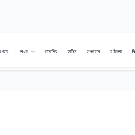
চিপত্র
লেখক
তাফসির
হাদিস
উপন্যাস
বর্ণমালা
বি