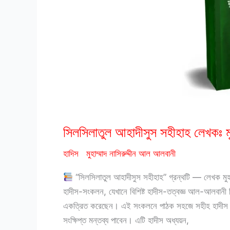
সিলসিলাতুল আহাদীসুস সহীহাহ লেখকঃ ম
হাদিস
মুহাম্মাদ নাসিরুদ্দীন আল আলবানী
“সিলসিলাতুল আহাদীসুস সহীহাহ” গ্রন্থটি — লেখক মুহাম
হাদীস-সংকলন, যেখানে বিশিষ্ট হাদীস-তত্বজ্ঞ আল-আলবানী ব
একত্রিত করেছেন। এই সংকলনে পাঠক সহজে সহীহ হাদীস শনা
সংক্ষিপ্ত মন্তব্য পাবেন। এটি হাদীস অধ্যয়ন,