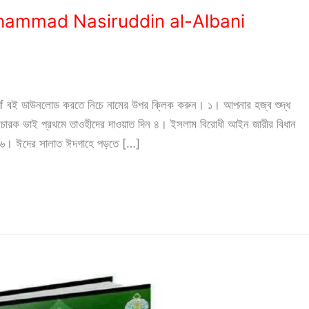
নী: Muhammad Nasiruddin al-Albani
 pdf বই ডাউনলোড করতে নিচে নামের উপর ক্লিক করুন। ১। আপনার হজ্ব শুদ্ধ
প্রচারক ভাই প্রথমে তাওহীদের দাওয়াত দিন ৪। ইসলাম বিরোধী আইন জারীর বিধান
দা ৬। ঈদের সালাত ঈদগাহে পড়তে […]