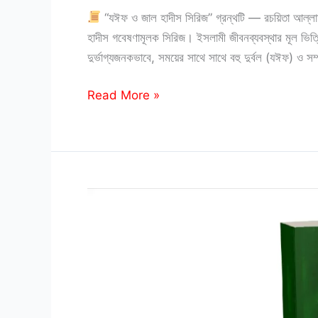
“যঈফ ও জাল হাদীস সিরিজ” গ্রন্থটি — রচয়িতা আল্লামা ম
হাদীস গবেষণামূলক সিরিজ। ইসলামী জীবনব্যবস্থার মূল ভিত্ত
দুর্ভাগ্যজনকভাবে, সময়ের সাথে সাথে বহু দুর্বল (যঈফ) ও সম
যঈফ
Read More »
ও
জাল
হাদীস
সিরিজ:
Joeef
o
Jaal
Hadith
pdf