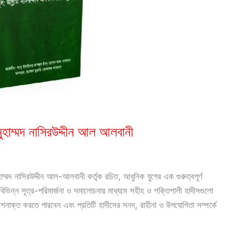
ুহাম্মদ নাসিরউদ্দীন আল আলবানী
্মদ নাসিরউদ্দীন আল-আলবানী কর্তৃক রচিত, আধুনিক যুগের এক গুরুত্বপূর্ণ
িভিন্ন সূত্র-পরিমার্জনা ও সমালোচনার মাধ্যমে সহীহ ও শক্তিশালী হাদীসগুলো
ক্ত করতে পারবেন এবং প্রতিটি হাদীসের সনদ, রাহীনা ও উপযোগিতা সম্পর্কে