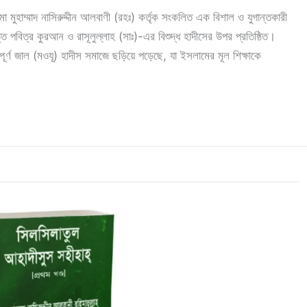
ুহাম্মাদ নাসিরুদ্দীন আলবাণী (রহঃ) কর্তৃক সংকলিত এক বিশাল ও যুগান্তকারী
ি পবিত্র কুরআন ও রাসূলুল্লাহ (সাঃ)-এর বিশুদ্ধ হাদীসের উপর প্রতিষ্ঠিত।
্পূর্ণ জাল (মওযূ) হাদীস সমাজে ছড়িয়ে পড়েছে, যা ইসলামের মূল শিক্ষাকে