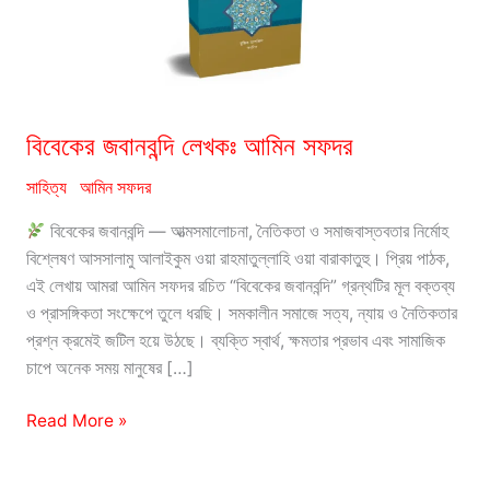
বিবেকের জবানবন্দি লেখকঃ আমিন সফদর
সাহিত্য
আমিন সফদর
বিবেকের জবানবন্দি — আত্মসমালোচনা, নৈতিকতা ও সমাজবাস্তবতার নির্মোহ
বিশ্লেষণ আসসালামু আলাইকুম ওয়া রাহমাতুল্লাহি ওয়া বারাকাতুহু। প্রিয় পাঠক,
এই লেখায় আমরা আমিন সফদর রচিত “বিবেকের জবানবন্দি” গ্রন্থটির মূল বক্তব্য
ও প্রাসঙ্গিকতা সংক্ষেপে তুলে ধরছি। সমকালীন সমাজে সত্য, ন্যায় ও নৈতিকতার
প্রশ্ন ক্রমেই জটিল হয়ে উঠছে। ব্যক্তি স্বার্থ, ক্ষমতার প্রভাব এবং সামাজিক
চাপে অনেক সময় মানুষের […]
বিবেকের
Read More »
জবানবন্দি
লেখকঃ