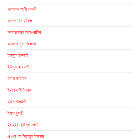
আশরাফ আলী থানভী
আসাদ বিন হাফিজ
আসাদুল্লাহ আল-গালিব
আহমেদ মুসা জিবরিল
ইউসুফ ইসলাহী
ইউসুফ কারযাভী
ইবনে কাইয়িম
ইবনে তাইমিয়্যাহ
ইমাম গাজ্জালী
ইমাম বুখারী
ইয়াহইয়া ইউসুফ নদভী
এ এন এম সিরাজুল ইসলাম