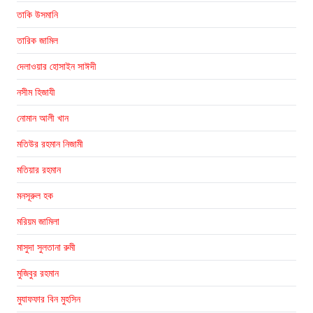
তাকি উসমানি
তারিক জামিল
দেলাওয়ার হোসাইন সাঈদী
নসীম হিজাযী
নোমান আলী খান
মতিউর রহমান নিজামী
মতিয়ার রহমান
মনসূরুল হক
মরিয়ম জামিলা
মাসুদা সুলতানা রুমী
মুজিবুর রহমান
মুযাফফার বিন মুহসিন