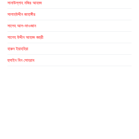
সানাউল্লাহ নজির আহমদ
সালাহউদ্দীন জাহাঙ্গীর
সালেহ আল-ফাওজান
সালেহ উদ্দীন আহমদ জহুরী
হারুন ইয়াহহিয়া
হুসাইন বিন সোহরাব