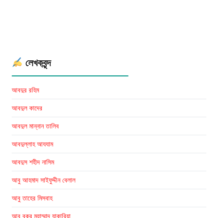
আমিন
সফদর
লেখকবৃন্দ
আবদুর রহিম
আবদুল কাদের
আবদুল মান্নান তালিব
আবদুল্লাহ আযযাম
আবদুস শহীদ নাসিম
আবু আহমাদ সাইফুদ্দীন বেলাল
আবু তাহের মিসবাহ
আবু বকর মুহাম্মাদ যাকারিয়া