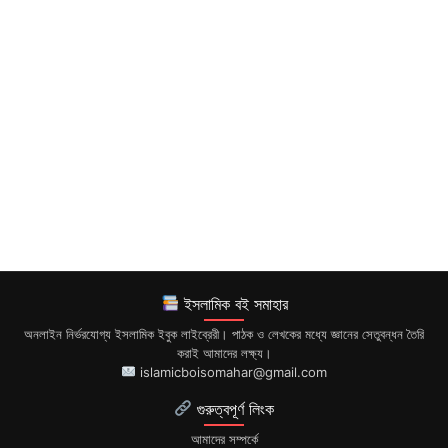
ইসলামিক বই সমাহার
অনলাইন নির্ভরযোগ্য ইসলামিক ইবুক লাইব্রেরী। পাঠক ও লেখকের মধ্যে জ্ঞানের সেতুবন্ধন তৈরি
করাই আমাদের লক্ষ্য।
islamicboisomahar@gmail.com
গুরুত্বপূর্ণ লিংক
আমাদের সম্পর্কে