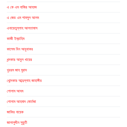
এ কে এম নাজির আহমদ
এ জেড এম শামসুল আলম
এনায়েতুল্লাহ আলতামাস
কাজী ইব্রাহিম
কাসেম বিন আবুবাকর
খন্দকার আবুল খায়ের
খুররম জাহ মুরাদ
খোন্দকার আব্দুল্লাহ জাহাঙ্গীর
গোলাম আযম
গোলাম আহমাদ মোর্তজা
জাকির নায়েক
জালালুদ্দীন সুয়ুতী