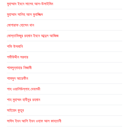
মুহাম্মাদ ইবনে সালেহ আল-উসাইমিন
মুহাম্মাদ সালিহ আল মুনাজ্জিদ
মোশারাফ হোসেন খান
মোস্তাফিজুর রহমান ইবনে আব্দুল আজিজ
শফি উসমানি
শফীউদ্দীন সরদার
শামসুন্নাহার নিজামী
শামসুল আরেফীন
শাহ ওয়ালিউল্লাহ দেহলভী
শাহ মুহাম্মদ হাবীবুর রহমান
সাইয়েদ কুতুব
সাঈদ ইবন আলি ইবন ওহাফ আল কাহতানী