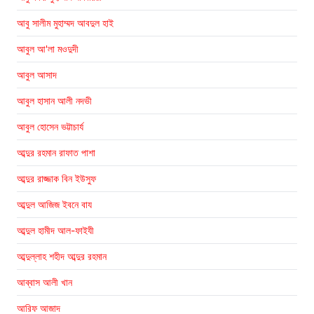
আবু সালীম মুহাম্মদ আবদুল হাই
আবুল আ'লা মওদুদী
আবুল আসাদ
আবুল হাসান আলী নদভী
আবুল হোসেন ভট্টাচার্য
আব্দুর রহমান রাফাত পাশা
আব্দুর রাজ্জাক বিন ইউসুফ
আব্দুল আজিজ ইবনে বায
আব্দুল হামীদ আল-ফাইযী
আব্দুল্লাহ শহীদ আব্দুর রহমান
আব্বাস আলী খান
আরিফ আজাদ