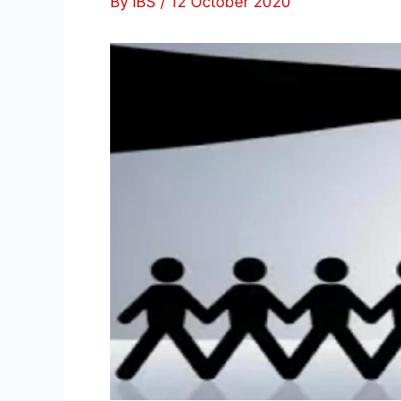
By
IBS
/
12 October 2020