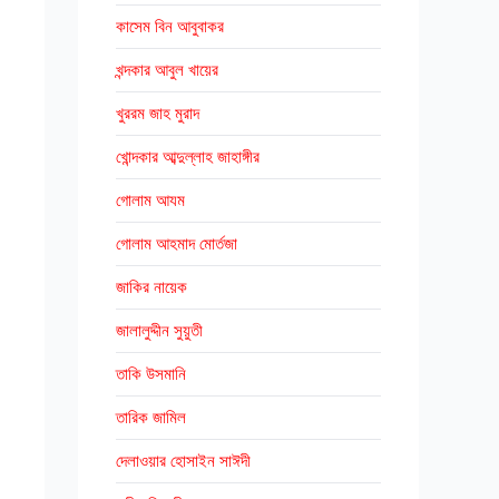
কাসেম বিন আবুবাকর
খন্দকার আবুল খায়ের
খুররম জাহ মুরাদ
খোন্দকার আব্দুল্লাহ জাহাঙ্গীর
গোলাম আযম
গোলাম আহমাদ মোর্তজা
জাকির নায়েক
জালালুদ্দীন সুয়ুতী
তাকি উসমানি
তারিক জামিল
দেলাওয়ার হোসাইন সাঈদী