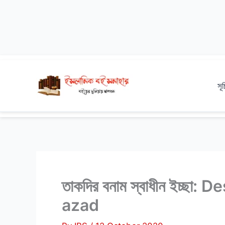
Skip
to
সূ
content
তাকদির বনাম স্বাধীন ইচ্ছা:
azad