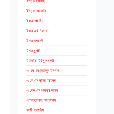
ইউসুফ ইসলাহী
ইউসুফ কারযাভী
ইবনে কাইয়িম
ইবনে তাইমিয়্যাহ
ইমাম গাজ্জালী
ইমাম বুখারী
ইয়াহইয়া ইউসুফ নদভী
এ এন এম সিরাজুল ইসলাম
এ কে এম নাজির আহমদ
এ জেড এম শামসুল আলম
এনায়েতুল্লাহ আলতামাস
কাজী ইব্রাহিম