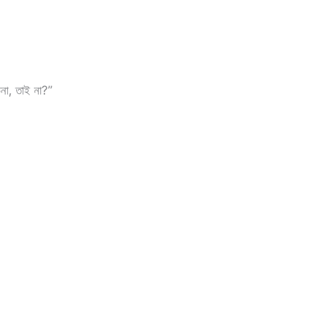
ড়েনা, তাই না?”