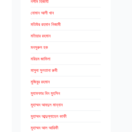
নসীম হিজাযী
নোমান আলী খান
মতিউর রহমান নিজামী
মতিয়ার রহমান
মনসূরুল হক
মরিয়ম জামিলা
মাসুদা সুলতানা রুমী
মুজিবুর রহমান
মুযাফফার বিন মুহসিন
মুহাম্মদ আবদুল মান্নান
মুহাম্মদ আব্দুল্লাহেল কাফী
মুহাম্মদ আল আরিফী