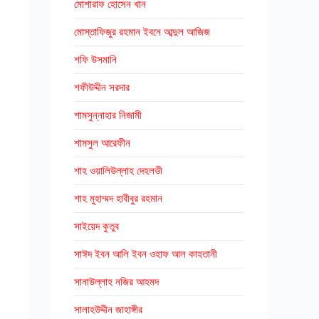
মোশারাফ হোসেন খান
মোস্তাফিজুর রহমান ইবনে আব্দুল আজিজ
শফি উসমানি
শফীউদ্দীন সরদার
শামসুন্নাহার নিজামী
শামসুল আরেফীন
শাহ ওয়ালিউল্লাহ দেহলভী
শাহ মুহাম্মদ হাবীবুর রহমান
সাইয়েদ কুতুব
সাঈদ ইবন আলি ইবন ওহাফ আল কাহতানী
সানাউল্লাহ নজির আহমদ
সালাহউদ্দীন জাহাঙ্গীর