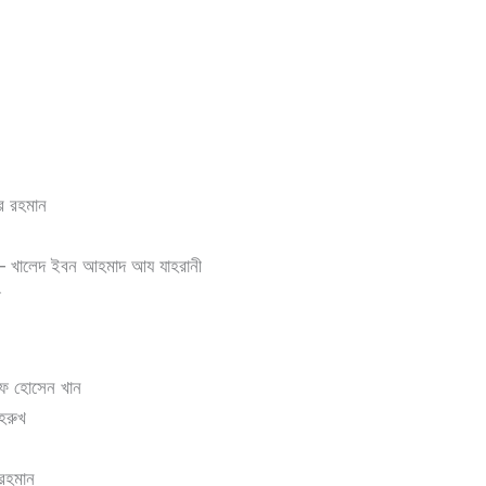
র রহমান
খালেদ ইবন আহমাদ আয যাহরানী
ী
ফ হোসেন খান
হরুখ
রহমান