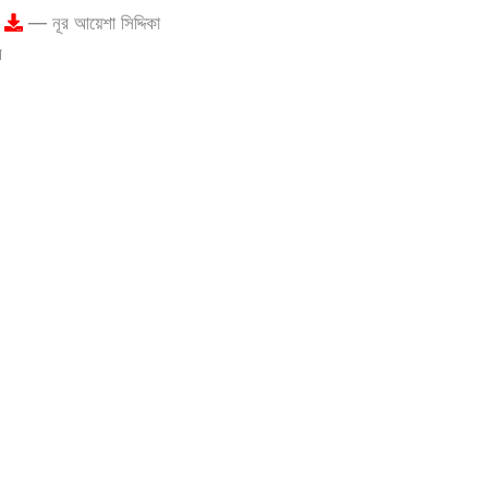
া
— নূর আয়েশা সিদ্দিকা
র