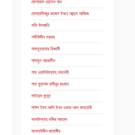
মোশারাফ হোসেন খান
মোস্তাফিজুর রহমান ইবনে আব্দুল আজিজ
শফি উসমানি
শফীউদ্দীন সরদার
শামসুন্নাহার নিজামী
শামসুল আরেফীন
শাহ ওয়ালিউল্লাহ দেহলভী
শাহ মুহাম্মদ হাবীবুর রহমান
সাইয়েদ কুতুব
সাঈদ ইবন আলি ইবন ওহাফ আল কাহতানী
সানাউল্লাহ নজির আহমদ
সালাহউদ্দীন জাহাঙ্গীর