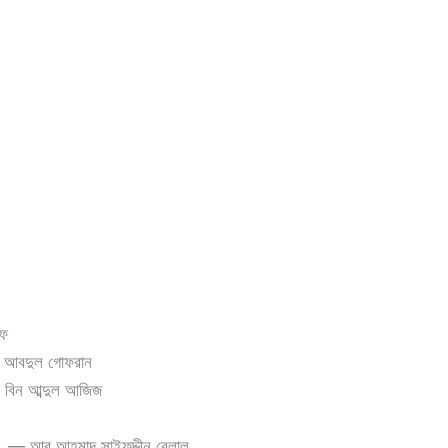
ুফ
আবদুল গোফরান
 বিন আব্দুল আজিজ
— আবু আহমাদ সাইফুদ্দীন বেলাল