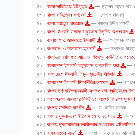
৪২।
বাংলা সাহিত্যের ইতিবৃত্ত
— মুহাম্মদ আব্দুল হা
৪৩।
বাংলা সাহিত্যের রূপরেখা
— গোপাল হালদার
৪৪।
বাংলা হায়াতুল হায়ওয়ান
— কামাল উদ্দীন দামেরী
৪৫।
বাংলা-ইংরেজী উচ্চারণে কুরআন বিকৃতির অপপ্রয়াস
৪৬।
বাংলাদেশ ও জামায়াতে ইসলামী
— অধ্যাপক গোলা
৪৭।
বাংলাদেশ ও জামায়াতে ইসলামী
— অধ্যাপক মাযহা
৪৮।
বাংলাদেশ খেলাফত আন্দোলন উদ্দেশ্য কর্মনিতি ও গঠনতন্
৪৯।
বাংলাদেশে ইসলামী আন্দোলনে অগ্রপথিক যারা
— মা
৫০।
বাংলাদেশে ইসলামী ঐক্য প্রচেষ্টার ইতিহাস
— অধ্
৫১।
বাংলাদেশে ইসলামী শিক্ষানীতির রূপরেখা
— আবদুস 
৫২।
বাংলাদেশে নাস্তিক্যববাদী অপতৎপরতা প্রতিরোধের উপ
৫৩।
বাংলাদেশের জনগণের নিকট ১৫ আগস্ট কি শেখ মুজিব 
৫৪।
বাংলার তসলিমা নাসরীন
— ড. জাকির নায়েক
৫৫।
বাংলার মুসলমানের ইতিহাস ১ম ও ২য় খণ্ড
— আব্
৫৬।
বাংলার মুসলামানদের স্বাধীনতার সংগ্রামের ঐতিহাসিক
৫৭।
বাসর রাতের আদর্শ
— মুহাম্মদ নাসেরুদ্দিন আলবানী