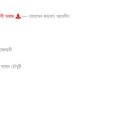
ালী সমাজ
— মোহাম্মদ জয়নাল আবেদীন
হাজারভী
সামাদ চৌধুরী