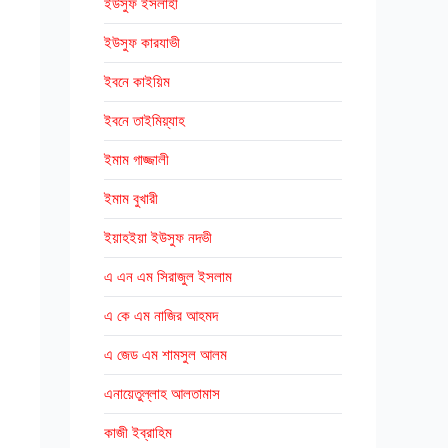
ইউসুফ ইসলাহী
ইউসুফ কারযাভী
ইবনে কাইয়িম
ইবনে তাইমিয়্যাহ
ইমাম গাজ্জালী
ইমাম বুখারী
ইয়াহইয়া ইউসুফ নদভী
এ এন এম সিরাজুল ইসলাম
এ কে এম নাজির আহমদ
এ জেড এম শামসুল আলম
এনায়েতুল্লাহ আলতামাস
কাজী ইব্রাহিম