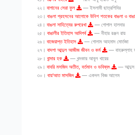
২২।
বাগানের সেরা ফুল
— ইসলামী ছাত্রশিবির
২৩।
বাঙলা প্রহসনের আলোকে উনিশ শতকের বাঙলা ও বাঙ
২৪।
বাঙলা সাহিত্যের রুপরেখা
— গোপাল হালদার
২৫।
বাঙালীর ইতিহাস আদিপর্ব
— নীহার রঞ্জন রায়
২৬।
বাজেয়াপ্ত ইতিহাস
— গোলাম আহমাদ মোর্তজা
২৭।
বাদশা আব্দুল আজীজ জীবন ও কর্ম
— বাহরুল্লাহ 
২৮।
বান্দার হক
— খন্দকার আবুল খায়ের
২৯।
বাবরি মসজিদ অতীত, বর্তমান ও ভবিষ্যৎ
— আব্দুস 
৩০।
বায়‘আত মাসজিদ
— একদল বিজ্ঞ আলেম