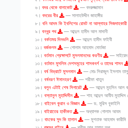
৬।
বদর থেকে বালাকোট
— বদরুজ্জামান
৭।
বদরের বীর
— সালাহউদ্দীন জাহাঙ্গীর
৮।
বনি আদম কি ইবলিশের রোবট না আল্লাহর সিজদাহকারী ব
৯।
বন্ধুর পথ
— আব্দুল হামীদ আল মাদানী
১০।
বর্কতময় দিনগুলি
— আব্দুল হামীদ ফাইযী
১১।
বর্জকলম
— গোলাম আহমাদ মোর্তজা
১২।
বর্তমান প্রেক্ষাপটে মুসলমানদের করণীয়
— সাইয়েদ 
১৩।
বর্তমান মুসলিম দেশসমূহের শাসকবর্গ ও তাদের শাসন
১৪।
বর্ষ বিভ্রাটে মুসলমান
— মোঃ সিরাজুল ইসলাম তাল
১৫।
বর্ষবরণ ঈমানহরণ
— শরীফা খাতুন
১৬।
বলুন এটাই শেষ সিগারেট
— আব্দুল মুহসিন আল ক
১৭।
বস্তানুল মুহাদ্দিসীন
— শাহ আব্দুল আযীয মুহাদ্দিস
১৮।
বাইবেল কুরান ও বিজ্ঞান
— ড. মুরিস বুকাইলি
১৯।
বাইয়াতের হাকীকত
— অধ্যাপক গোলাম আযম
২০।
বাংকের সুদ কি হালাল
— মুশতাক আহমাদ কারীমি
২১।
বাক্সের বাইরে
— শরীফ আবু হায়াত অপু