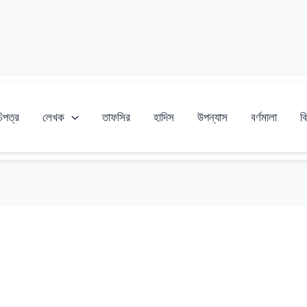
চিপত্র
লেখক
তাফসির
হাদিস
উপন্যাস
বর্ণমালা
বি