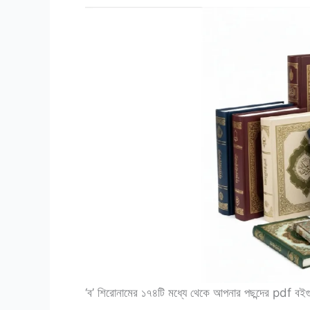
‘ব’ শিরোনামের ১৭৪টি মধ্যে থেকে আপনার পছন্দের pdf বই