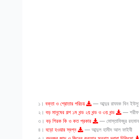
১।
বক্তা ও শ্রোতার পরিচয়
— আব্দুর রাযযক বিন ইউস
২।
বড় মানুষের গল্প ১ম খন্ড ২য় খন্ড ও ৩য় খন্ড
— শরীফ 
৩।
বড় শিরক কি ও কত প্রকার
— মোস্তাফিজুর রহমান
৪।
বড়ো হওয়ার স্বপ্ন
— আব্দুল হামীদ আল ফাইযী
৫।
বদনজর জাদু ও জিনের কুরআন সুন্নাহ দ্বারা চিকিৎসা