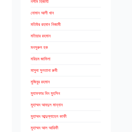
নসীম হিজাযী
নোমান আলী খান
মতিউর রহমান নিজামী
মতিয়ার রহমান
মনসূরুল হক
মরিয়ম জামিলা
মাসুদা সুলতানা রুমী
মুজিবুর রহমান
মুযাফফার বিন মুহসিন
মুহাম্মদ আবদুল মান্নান
মুহাম্মদ আব্দুল্লাহেল কাফী
মুহাম্মদ আল আরিফী