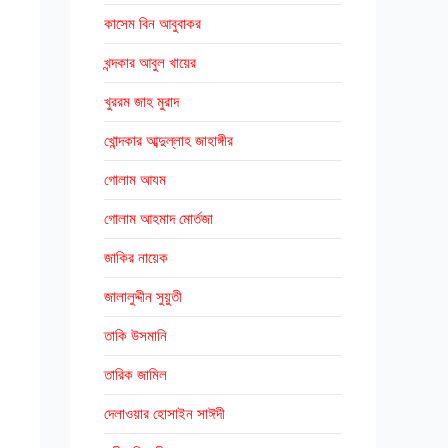
কাসেম বিন আবুবাকর
খন্দকার আবুল খায়ের
খুররম জাহ মুরাদ
খোন্দকার আব্দুল্লাহ জাহাঙ্গীর
গোলাম আযম
গোলাম আহমাদ মোর্তজা
জাকির নায়েক
জালালুদ্দীন সুয়ুতী
তাকি উসমানি
তারিক জামিল
দেলাওয়ার হোসাইন সাঈদী