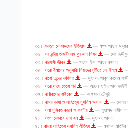
৩১।
বায়তুল মোকাদ্দসের ইতিহাস
— শপখ আব্দুল জব্বার
৩২।
বার ঘন্টায় তাজবীদসহ কুরআন শিক্ষা
— মোঃ ছিদ্দীকু
৩৩।
বারযাখী জীবন
— খালেদ ইবন আব্দুর রহমান
৩৪।
বারো ইমামের অনুসারী শিয়াদের দৃষ্টিতে চার ইমাম
— 
৩৫।
বারো চান্দের ফযিলত
— মুহাম্মদ আবুল কাসেম গাজ
৩৬।
বারো মাসে তেরো পর্ব
— আব্দুল হামীদ আল ফাইযী
৩৭।
বার্নাবাসের বাইবেল
— আফজাল চৌধুরী
৩৮।
বাংলা ভাষা ও সাহিত্যে মুসলিম অবদান
— মোশারা
৩৯।
বালা মুসিবত কারণ ও করণীয়
— মুহাম্মদ নাসীল শা
৪০।
বাংলা যেভাবে ভাগ হল
— মুহাম্মদ আসাদ
৪১।
বাংলা সাহিত্যে মুসলিম ঐতিহ্য
— মুহাম্মদ মতিউর 