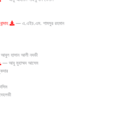
ান্দাহ
— এ.এইচ.এম. শামসুর রহমান
আবুল হাসান আলী নদভী
— আবু মুহাম্মদ আসেম
ুকদার
াসিম
 দেহলভী