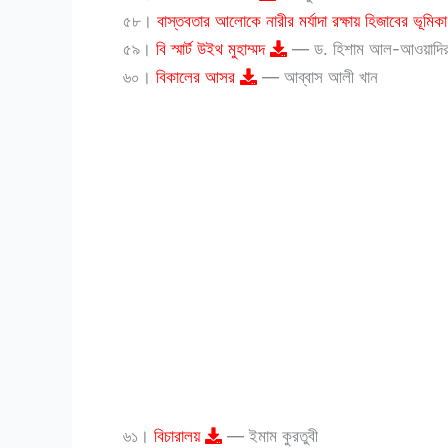
৫৮।
বাস্তবতার আলোকে নারীর মর্যাদা রক্ষায় হিজাবের ভূমিক
৫৯।
বি স্মার্ট উইথ মুহাম্মদ
— ড. হিশাম আল-আওয়াদি
৬০।
বিকালের আসর
— আব্বাস আলী খান
৬১।
বিচারালয়
— ইমাম কুরতুবী