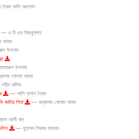
ই ও সৈয়দ আলি আহসান
— এ বি এম হিজবুল্লাহ
ম আযম
রুল ইসলাম
ত্র
যহারুল ইসলাম
যাপক গোলাম আযম
শহীদ নাসিম
ায়
— আলি হাসান তৈয়ব
কি জাতির পিতা
— অধ্যাপক গোলাম আযম
বাস আলী খান
 দলিল
— মুহাম্মদ সিরাজ মান্নান