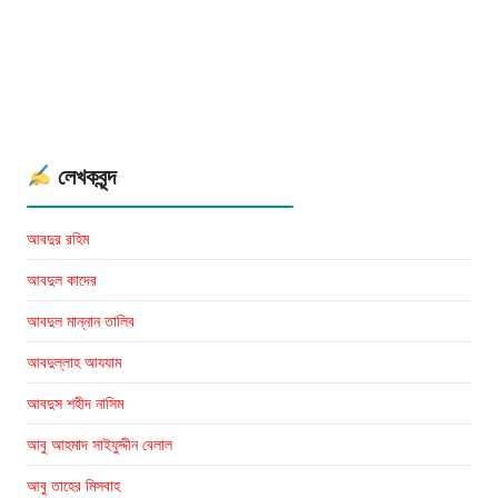
ও
সুলতানের
বিউপনিবেশায়ন
ভাবনা
লেখকঃ
সৈয়দ
লেখকবৃন্দ
নিজার
আবদুর রহিম
আবদুল কাদের
আবদুল মান্নান তালিব
আবদুল্লাহ আযযাম
আবদুস শহীদ নাসিম
আবু আহমাদ সাইফুদ্দীন বেলাল
আবু তাহের মিসবাহ