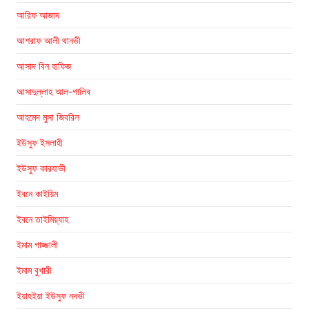
আরিফ আজাদ
আশরাফ আলী থানভী
আসাদ বিন হাফিজ
আসাদুল্লাহ আল-গালিব
আহমেদ মুসা জিবরিল
ইউসুফ ইসলাহী
ইউসুফ কারযাভী
ইবনে কাইয়িম
ইবনে তাইমিয়্যাহ
ইমাম গাজ্জালী
ইমাম বুখারী
ইয়াহইয়া ইউসুফ নদভী