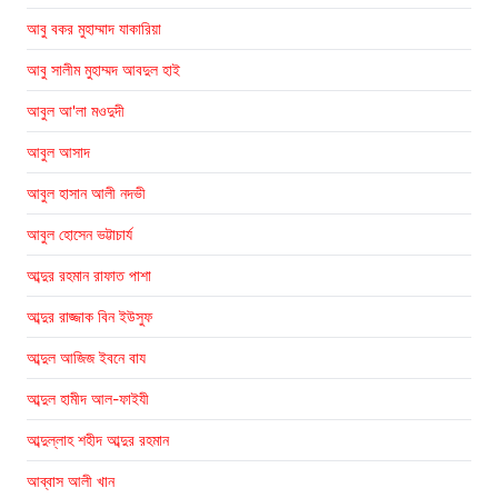
আবু বকর মুহাম্মাদ যাকারিয়া
আবু সালীম মুহাম্মদ আবদুল হাই
আবুল আ'লা মওদুদী
আবুল আসাদ
আবুল হাসান আলী নদভী
আবুল হোসেন ভট্টাচার্য
আব্দুর রহমান রাফাত পাশা
আব্দুর রাজ্জাক বিন ইউসুফ
আব্দুল আজিজ ইবনে বায
আব্দুল হামীদ আল-ফাইযী
আব্দুল্লাহ শহীদ আব্দুর রহমান
আব্বাস আলী খান