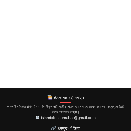
ইসলামিক বই সমাহার
অনলাইন নির্ভরযোগ্য ইসলামিক ইবুক লাইব্রেরী। পাঠক ও লেখকের মধ্যে জ্ঞানের সেতুবন্ধন তৈরি
করাই আমাদের লক্ষ্য।
islamicboisomahar@gmail.com
গুরুত্বপূর্ণ লিংক