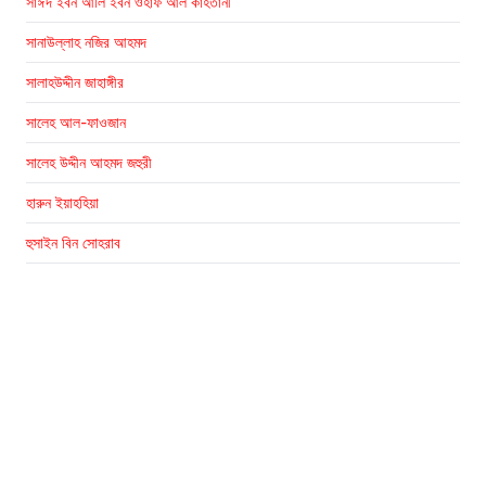
সাঈদ ইবন আলি ইবন ওহাফ আল কাহতানী
সানাউল্লাহ নজির আহমদ
সালাহউদ্দীন জাহাঙ্গীর
সালেহ আল-ফাওজান
সালেহ উদ্দীন আহমদ জহুরী
হারুন ইয়াহহিয়া
হুসাইন বিন সোহরাব