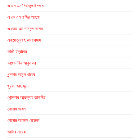
এ এন এম সিরাজুল ইসলাম
এ কে এম নাজির আহমদ
এ জেড এম শামসুল আলম
এনায়েতুল্লাহ আলতামাস
কাজী ইব্রাহিম
কাসেম বিন আবুবাকর
খন্দকার আবুল খায়ের
খুররম জাহ মুরাদ
খোন্দকার আব্দুল্লাহ জাহাঙ্গীর
গোলাম আযম
গোলাম আহমাদ মোর্তজা
জাকির নায়েক