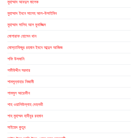
মুহাম্মাদ আবদুল মালেক
মুহাম্মাদ ইবনে সালেহ আল-উসাইমিন
মুহাম্মাদ সালিহ আল মুনাজ্জিদ
মোশারাফ হোসেন খান
মোস্তাফিজুর রহমান ইবনে আব্দুল আজিজ
শফি উসমানি
শফীউদ্দীন সরদার
শামসুন্নাহার নিজামী
শামসুল আরেফীন
শাহ ওয়ালিউল্লাহ দেহলভী
শাহ মুহাম্মদ হাবীবুর রহমান
সাইয়েদ কুতুব