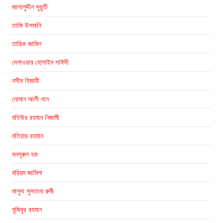
জালালুদ্দীন সুয়ুতী
তাকি উসমানি
তারিক জামিল
দেলাওয়ার হোসাইন সাঈদী
নসীম হিজাযী
নোমান আলী খান
মতিউর রহমান নিজামী
মতিয়ার রহমান
মনসূরুল হক
মরিয়ম জামিলা
মাসুদা সুলতানা রুমী
মুজিবুর রহমান