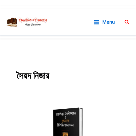
Skip
to
Sea
Menu
content
সৈয়দ নিজার