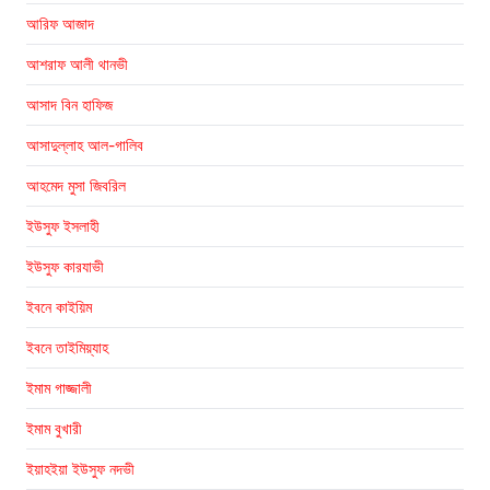
আরিফ আজাদ
আশরাফ আলী থানভী
আসাদ বিন হাফিজ
আসাদুল্লাহ আল-গালিব
আহমেদ মুসা জিবরিল
ইউসুফ ইসলাহী
ইউসুফ কারযাভী
ইবনে কাইয়িম
ইবনে তাইমিয়্যাহ
ইমাম গাজ্জালী
ইমাম বুখারী
ইয়াহইয়া ইউসুফ নদভী