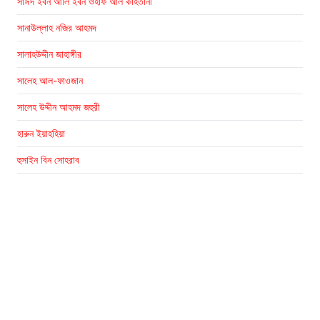
সাঈদ ইবন আলি ইবন ওহাফ আল কাহতানী
সানাউল্লাহ নজির আহমদ
সালাহউদ্দীন জাহাঙ্গীর
সালেহ আল-ফাওজান
সালেহ উদ্দীন আহমদ জহুরী
হারুন ইয়াহহিয়া
হুসাইন বিন সোহরাব