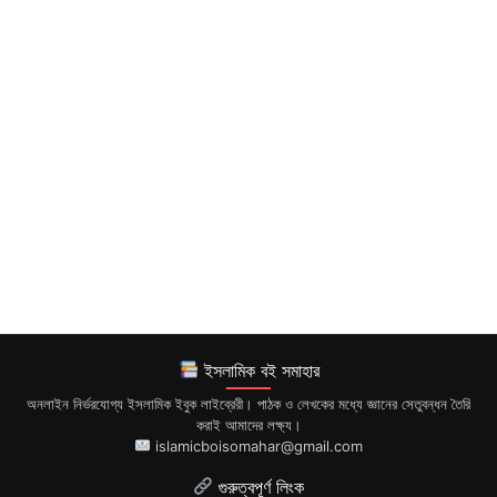
ইসলামিক বই সমাহার
অনলাইন নির্ভরযোগ্য ইসলামিক ইবুক লাইব্রেরী। পাঠক ও লেখকের মধ্যে জ্ঞানের সেতুবন্ধন তৈরি
করাই আমাদের লক্ষ্য।
islamicboisomahar@gmail.com
গুরুত্বপূর্ণ লিংক