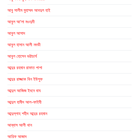
আবু সালীম মুহাম্মদ আবদুল হাই
আবুল আ'লা মওদুদী
আবুল আসাদ
আবুল হাসান আলী নদভী
আবুল হোসেন ভট্টাচার্য
আব্দুর রহমান রাফাত পাশা
আব্দুর রাজ্জাক বিন ইউসুফ
আব্দুল আজিজ ইবনে বায
আব্দুল হামীদ আল-ফাইযী
আব্দুল্লাহ শহীদ আব্দুর রহমান
আব্বাস আলী খান
আরিফ আজাদ