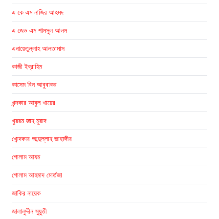
এ কে এম নাজির আহমদ
এ জেড এম শামসুল আলম
এনায়েতুল্লাহ আলতামাস
কাজী ইব্রাহিম
কাসেম বিন আবুবাকর
খন্দকার আবুল খায়ের
খুররম জাহ মুরাদ
খোন্দকার আব্দুল্লাহ জাহাঙ্গীর
গোলাম আযম
গোলাম আহমাদ মোর্তজা
জাকির নায়েক
জালালুদ্দীন সুয়ুতী