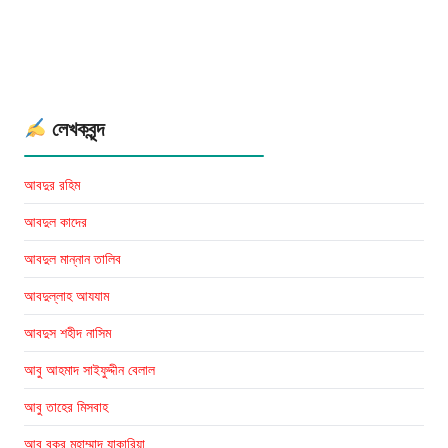
শাহিনা
বেগম
লেখকবৃন্দ
আবদুর রহিম
আবদুল কাদের
আবদুল মান্নান তালিব
আবদুল্লাহ আযযাম
আবদুস শহীদ নাসিম
আবু আহমাদ সাইফুদ্দীন বেলাল
আবু তাহের মিসবাহ
আবু বকর মুহাম্মাদ যাকারিয়া