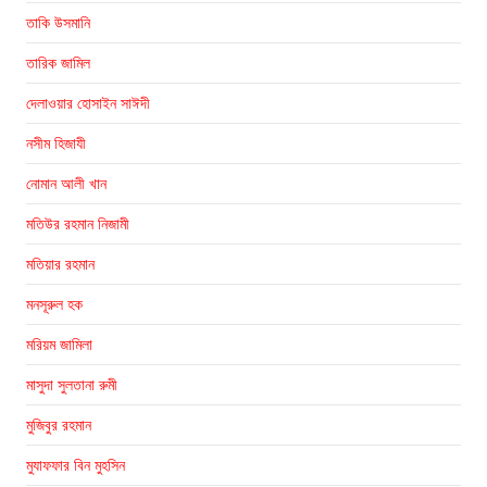
তাকি উসমানি
তারিক জামিল
দেলাওয়ার হোসাইন সাঈদী
নসীম হিজাযী
নোমান আলী খান
মতিউর রহমান নিজামী
মতিয়ার রহমান
মনসূরুল হক
মরিয়ম জামিলা
মাসুদা সুলতানা রুমী
মুজিবুর রহমান
মুযাফফার বিন মুহসিন