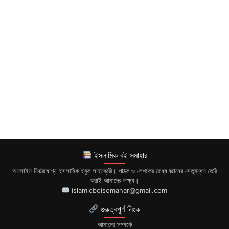
ইসলামিক বই সমাহার
অনলাইন নির্ভরযোগ্য ইসলামিক ইবুক লাইব্রেরী। পাঠক ও লেখকের মধ্যে জ্ঞানের সেতুবন্ধন তৈরি
করাই আমাদের লক্ষ্য।
islamicboisomahar@gmail.com
গুরুত্বপূর্ণ লিংক
আমাদের সম্পর্কে