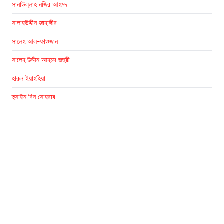
সানাউল্লাহ নজির আহমদ
সালাহউদ্দীন জাহাঙ্গীর
সালেহ আল-ফাওজান
সালেহ উদ্দীন আহমদ জহুরী
হারুন ইয়াহহিয়া
হুসাইন বিন সোহরাব