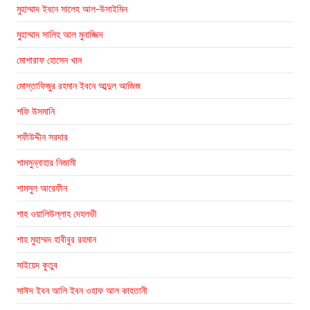
মুহাম্মাদ ইবনে সালেহ আল-উসাইমিন
মুহাম্মাদ সালিহ আল মুনাজ্জিদ
মোশারাফ হোসেন খান
মোস্তাফিজুর রহমান ইবনে আব্দুল আজিজ
শফি উসমানি
শফীউদ্দীন সরদার
শামসুন্নাহার নিজামী
শামসুল আরেফীন
শাহ ওয়ালিউল্লাহ দেহলভী
শাহ মুহাম্মদ হাবীবুর রহমান
সাইয়েদ কুতুব
সাঈদ ইবন আলি ইবন ওহাফ আল কাহতানী