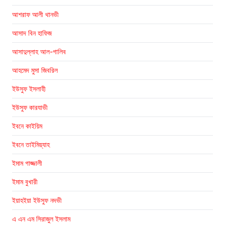
আশরাফ আলী থানভী
আসাদ বিন হাফিজ
আসাদুল্লাহ আল-গালিব
আহমেদ মুসা জিবরিল
ইউসুফ ইসলাহী
ইউসুফ কারযাভী
ইবনে কাইয়িম
ইবনে তাইমিয়্যাহ
ইমাম গাজ্জালী
ইমাম বুখারী
ইয়াহইয়া ইউসুফ নদভী
এ এন এম সিরাজুল ইসলাম