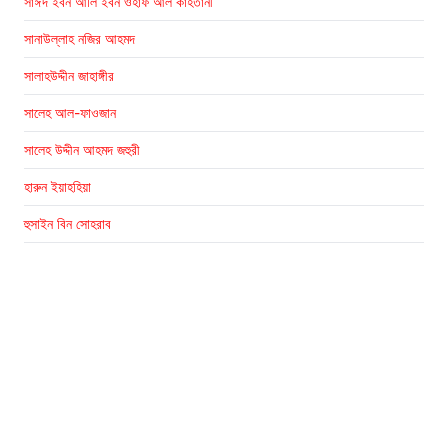
সাঈদ ইবন আলি ইবন ওহাফ আল কাহতানী
সানাউল্লাহ নজির আহমদ
সালাহউদ্দীন জাহাঙ্গীর
সালেহ আল-ফাওজান
সালেহ উদ্দীন আহমদ জহুরী
হারুন ইয়াহহিয়া
হুসাইন বিন সোহরাব