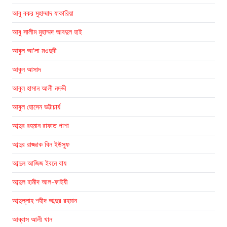
আবু বকর মুহাম্মাদ যাকারিয়া
আবু সালীম মুহাম্মদ আবদুল হাই
আবুল আ'লা মওদুদী
আবুল আসাদ
আবুল হাসান আলী নদভী
আবুল হোসেন ভট্টাচার্য
আব্দুর রহমান রাফাত পাশা
আব্দুর রাজ্জাক বিন ইউসুফ
আব্দুল আজিজ ইবনে বায
আব্দুল হামীদ আল-ফাইযী
আব্দুল্লাহ শহীদ আব্দুর রহমান
আব্বাস আলী খান