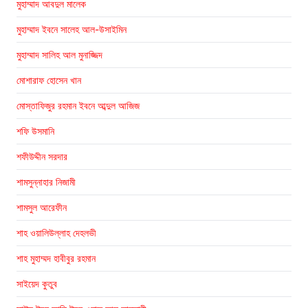
মুহাম্মাদ আবদুল মালেক
মুহাম্মাদ ইবনে সালেহ আল-উসাইমিন
মুহাম্মাদ সালিহ আল মুনাজ্জিদ
মোশারাফ হোসেন খান
মোস্তাফিজুর রহমান ইবনে আব্দুল আজিজ
শফি উসমানি
শফীউদ্দীন সরদার
শামসুন্নাহার নিজামী
শামসুল আরেফীন
শাহ ওয়ালিউল্লাহ দেহলভী
শাহ মুহাম্মদ হাবীবুর রহমান
সাইয়েদ কুতুব