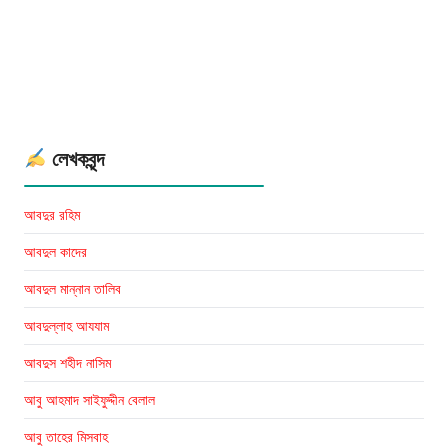
জীবন
কথা
লেখকঃ
মুহাম্মাদ
আব্দুল
মাবুদ
লেখকবৃন্দ
আবদুর রহিম
আবদুল কাদের
আবদুল মান্নান তালিব
আবদুল্লাহ আযযাম
আবদুস শহীদ নাসিম
আবু আহমাদ সাইফুদ্দীন বেলাল
আবু তাহের মিসবাহ