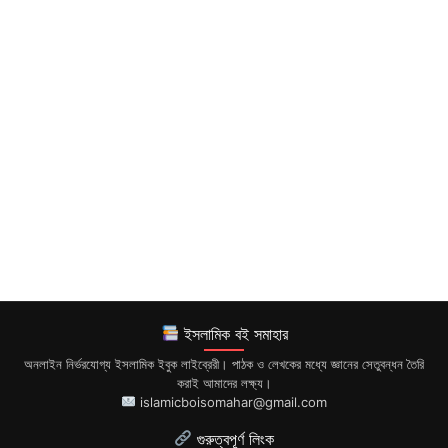
ইসলামিক বই সমাহার
অনলাইন নির্ভরযোগ্য ইসলামিক ইবুক লাইব্রেরী। পাঠক ও লেখকের মধ্যে জ্ঞানের সেতুবন্ধন তৈরি
করাই আমাদের লক্ষ্য।
islamicboisomahar@gmail.com
গুরুত্বপূর্ণ লিংক