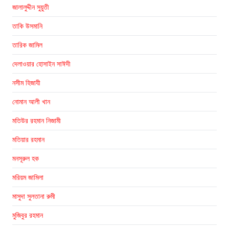
জালালুদ্দীন সুয়ুতী
তাকি উসমানি
তারিক জামিল
দেলাওয়ার হোসাইন সাঈদী
নসীম হিজাযী
নোমান আলী খান
মতিউর রহমান নিজামী
মতিয়ার রহমান
মনসূরুল হক
মরিয়ম জামিলা
মাসুদা সুলতানা রুমী
মুজিবুর রহমান