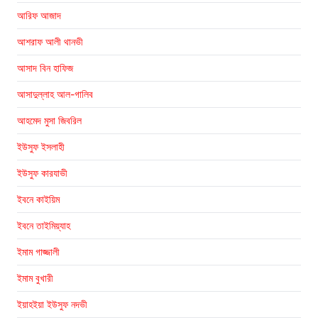
আরিফ আজাদ
আশরাফ আলী থানভী
আসাদ বিন হাফিজ
আসাদুল্লাহ আল-গালিব
আহমেদ মুসা জিবরিল
ইউসুফ ইসলাহী
ইউসুফ কারযাভী
ইবনে কাইয়িম
ইবনে তাইমিয়্যাহ
ইমাম গাজ্জালী
ইমাম বুখারী
ইয়াহইয়া ইউসুফ নদভী