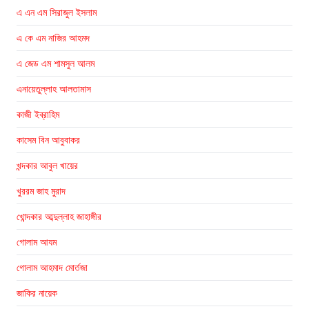
এ এন এম সিরাজুল ইসলাম
এ কে এম নাজির আহমদ
এ জেড এম শামসুল আলম
এনায়েতুল্লাহ আলতামাস
কাজী ইব্রাহিম
কাসেম বিন আবুবাকর
খন্দকার আবুল খায়ের
খুররম জাহ মুরাদ
খোন্দকার আব্দুল্লাহ জাহাঙ্গীর
গোলাম আযম
গোলাম আহমাদ মোর্তজা
জাকির নায়েক