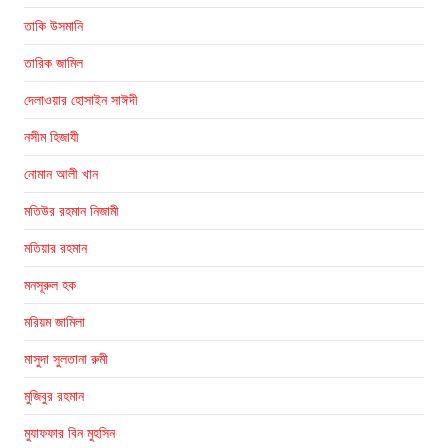
তাকি উসমানি
তারিক জামিল
দেলাওয়ার হোসাইন সাঈদী
নসীম হিজাযী
নোমান আলী খান
মতিউর রহমান নিজামী
মতিয়ার রহমান
মনসূরুল হক
মরিয়ম জামিলা
মাসুদা সুলতানা রুমী
মুজিবুর রহমান
মুযাফফার বিন মুহসিন