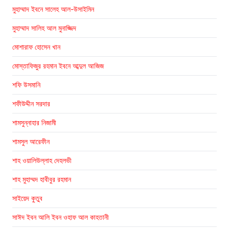
মুহাম্মাদ ইবনে সালেহ আল-উসাইমিন
মুহাম্মাদ সালিহ আল মুনাজ্জিদ
মোশারাফ হোসেন খান
মোস্তাফিজুর রহমান ইবনে আব্দুল আজিজ
শফি উসমানি
শফীউদ্দীন সরদার
শামসুন্নাহার নিজামী
শামসুল আরেফীন
শাহ ওয়ালিউল্লাহ দেহলভী
শাহ মুহাম্মদ হাবীবুর রহমান
সাইয়েদ কুতুব
সাঈদ ইবন আলি ইবন ওহাফ আল কাহতানী