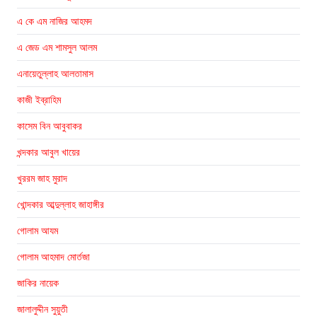
এ কে এম নাজির আহমদ
এ জেড এম শামসুল আলম
এনায়েতুল্লাহ আলতামাস
কাজী ইব্রাহিম
কাসেম বিন আবুবাকর
খন্দকার আবুল খায়ের
খুররম জাহ মুরাদ
খোন্দকার আব্দুল্লাহ জাহাঙ্গীর
গোলাম আযম
গোলাম আহমাদ মোর্তজা
জাকির নায়েক
জালালুদ্দীন সুয়ুতী