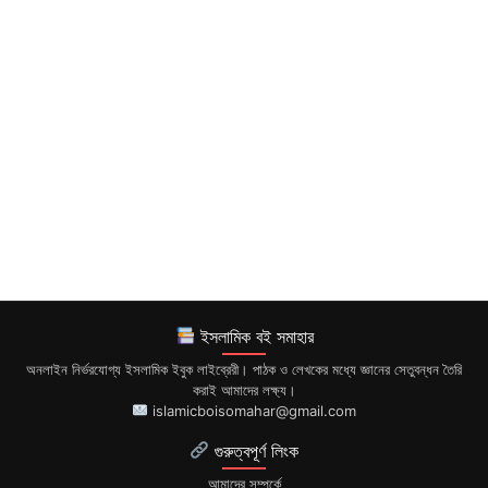
ইসলামিক বই সমাহার
অনলাইন নির্ভরযোগ্য ইসলামিক ইবুক লাইব্রেরী। পাঠক ও লেখকের মধ্যে জ্ঞানের সেতুবন্ধন তৈরি
করাই আমাদের লক্ষ্য।
islamicboisomahar@gmail.com
গুরুত্বপূর্ণ লিংক
আমাদের সম্পর্কে