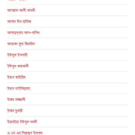
আশরাফ আলী থানভী
আসাদ বিন হাফিজ
আসাদুল্লাহ আল-গালিব
আহমেদ মুসা জিবরিল
ইউসুফ ইসলাহী
ইউসুফ কারযাভী
ইবনে কাইয়িম
ইবনে তাইমিয়্যাহ
ইমাম গাজ্জালী
ইমাম বুখারী
ইয়াহইয়া ইউসুফ নদভী
এ এন এম সিরাজুল ইসলাম