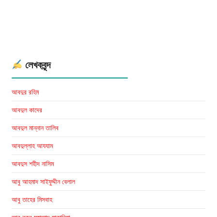
Motiur
Rahman
Nizami
Books
লেখকবৃন্দ
আবদুর রহিম
আবদুল কাদের
আবদুল মান্নান তালিব
আবদুল্লাহ আযযাম
আবদুস শহীদ নাসিম
আবু আহমাদ সাইফুদ্দীন বেলাল
আবু তাহের মিসবাহ