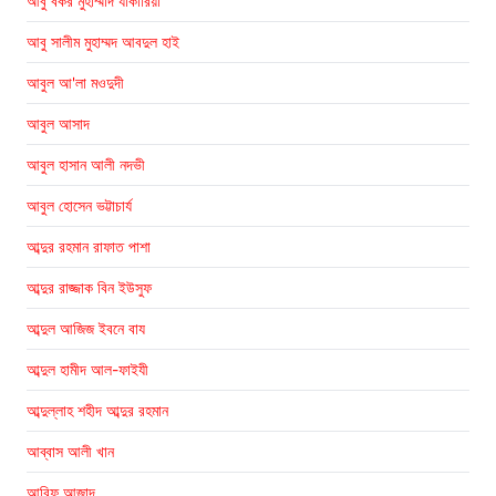
আবু বকর মুহাম্মাদ যাকারিয়া
আবু সালীম মুহাম্মদ আবদুল হাই
আবুল আ'লা মওদুদী
আবুল আসাদ
আবুল হাসান আলী নদভী
আবুল হোসেন ভট্টাচার্য
আব্দুর রহমান রাফাত পাশা
আব্দুর রাজ্জাক বিন ইউসুফ
আব্দুল আজিজ ইবনে বায
আব্দুল হামীদ আল-ফাইযী
আব্দুল্লাহ শহীদ আব্দুর রহমান
আব্বাস আলী খান
আরিফ আজাদ