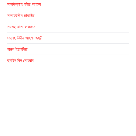
সানাউল্লাহ নজির আহমদ
সালাহউদ্দীন জাহাঙ্গীর
সালেহ আল-ফাওজান
সালেহ উদ্দীন আহমদ জহুরী
হারুন ইয়াহহিয়া
হুসাইন বিন সোহরাব