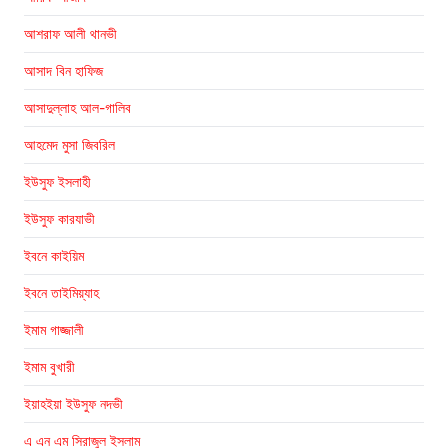
আশরাফ আলী থানভী
আসাদ বিন হাফিজ
আসাদুল্লাহ আল-গালিব
আহমেদ মুসা জিবরিল
ইউসুফ ইসলাহী
ইউসুফ কারযাভী
ইবনে কাইয়িম
ইবনে তাইমিয়্যাহ
ইমাম গাজ্জালী
ইমাম বুখারী
ইয়াহইয়া ইউসুফ নদভী
এ এন এম সিরাজুল ইসলাম