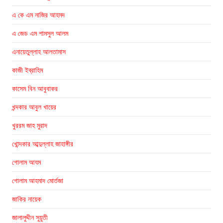
এ কে এম নাজির আহমদ
এ জেড এম শামসুল আলম
এনায়েতুল্লাহ আলতামাস
কাজী ইব্রাহিম
কাসেম বিন আবুবাকর
খন্দকার আবুল খায়ের
খুররম জাহ মুরাদ
খোন্দকার আব্দুল্লাহ জাহাঙ্গীর
গোলাম আযম
গোলাম আহমাদ মোর্তজা
জাকির নায়েক
জালালুদ্দীন সুয়ুতী