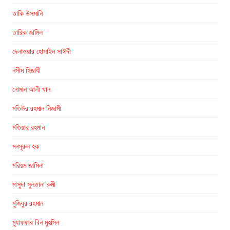
তাকি উসমানি
তারিক জামিল
দেলাওয়ার হোসাইন সাঈদী
নসীম হিজাযী
নোমান আলী খান
মতিউর রহমান নিজামী
মতিয়ার রহমান
মনসূরুল হক
মরিয়ম জামিলা
মাসুদা সুলতানা রুমী
মুজিবুর রহমান
মুযাফফার বিন মুহসিন