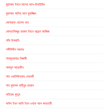
মুহাম্মাদ ইবনে সালেহ আল-উসাইমিন
মুহাম্মাদ সালিহ আল মুনাজ্জিদ
মোশারাফ হোসেন খান
মোস্তাফিজুর রহমান ইবনে আব্দুল আজিজ
শফি উসমানি
শফীউদ্দীন সরদার
শামসুন্নাহার নিজামী
শামসুল আরেফীন
শাহ ওয়ালিউল্লাহ দেহলভী
শাহ মুহাম্মদ হাবীবুর রহমান
সাইয়েদ কুতুব
সাঈদ ইবন আলি ইবন ওহাফ আল কাহতানী