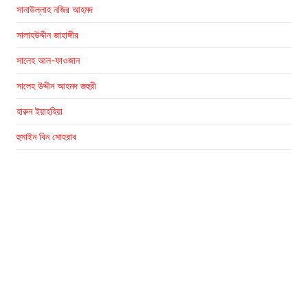
সানাউল্লাহ নজির আহমদ
সালাহউদ্দীন জাহাঙ্গীর
সালেহ আল-ফাওজান
সালেহ উদ্দীন আহমদ জহুরী
হারুন ইয়াহহিয়া
হুসাইন বিন সোহরাব