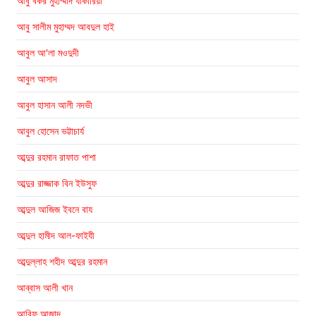
আবু বকর মুহাম্মাদ যাকারিয়া
আবু সালীম মুহাম্মদ আবদুল হাই
আবুল আ'লা মওদুদী
আবুল আসাদ
আবুল হাসান আলী নদভী
আবুল হোসেন ভট্টাচার্য
আব্দুর রহমান রাফাত পাশা
আব্দুর রাজ্জাক বিন ইউসুফ
আব্দুল আজিজ ইবনে বায
আব্দুল হামীদ আল-ফাইযী
আব্দুল্লাহ শহীদ আব্দুর রহমান
আব্বাস আলী খান
আরিফ আজাদ