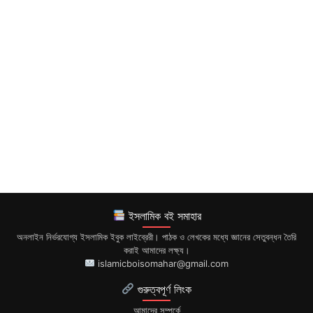
ইসলামিক বই সমাহার
অনলাইন নির্ভরযোগ্য ইসলামিক ইবুক লাইব্রেরী। পাঠক ও লেখকের মধ্যে জ্ঞানের সেতুবন্ধন তৈরি
করাই আমাদের লক্ষ্য।
islamicboisomahar@gmail.com
গুরুত্বপূর্ণ লিংক
আমাদের সম্পর্কে