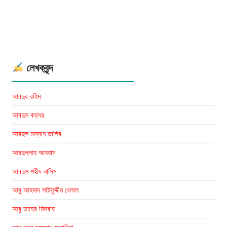
মজীদ
:
Shobdarthe
Al
Quranul
লেখকবৃন্দ
Majid
pdf
আবদুর রহিম
আবদুল কাদের
আবদুল মান্নান তালিব
আবদুল্লাহ আযযাম
আবদুস শহীদ নাসিম
আবু আহমাদ সাইফুদ্দীন বেলাল
আবু তাহের মিসবাহ