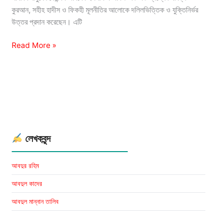
কুরআন, সহীহ হাদীস ও ফিকহী মূলনীতির আলোকে দলিলভিত্তিক ও যুক্তিনির্ভর
উত্তর প্রদান করেছেন। এটি
জিজ্ঞাসা
Read More »
ও
জবাব
লেখকঃ
খোন্দকার
আব্দুল্লাহ
জাহাঙ্গীর
লেখকবৃন্দ
আবদুর রহিম
আবদুল কাদের
আবদুল মান্নান তালিব