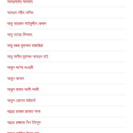
আবদুল্লাহ আযযাম
আবদুস শহীদ নাসিম
আবু আহমাদ সাইফুদ্দীন বেলাল
আবু তাহের মিসবাহ
আবু বকর মুহাম্মাদ যাকারিয়া
আবু সালীম মুহাম্মদ আবদুল হাই
আবুল আ'লা মওদুদী
আবুল আসাদ
আবুল হাসান আলী নদভী
আবুল হোসেন ভট্টাচার্য
আব্দুর রহমান রাফাত পাশা
আব্দুর রাজ্জাক বিন ইউসুফ