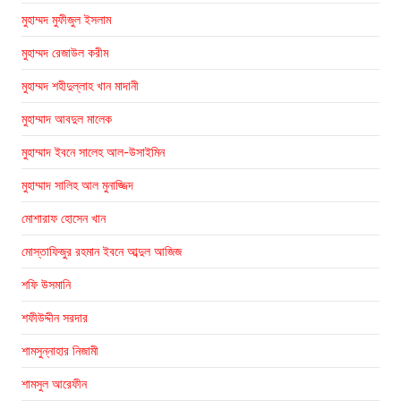
মুহাম্মদ মুফীজুল ইসলাম
মুহাম্মদ রেজাউল করীম
মুহাম্মদ শহীদুল্লাহ খান মাদানী
মুহাম্মাদ আবদুল মালেক
মুহাম্মাদ ইবনে সালেহ আল-উসাইমিন
মুহাম্মাদ সালিহ আল মুনাজ্জিদ
মোশারাফ হোসেন খান
মোস্তাফিজুর রহমান ইবনে আব্দুল আজিজ
শফি উসমানি
শফীউদ্দীন সরদার
শামসুন্নাহার নিজামী
শামসুল আরেফীন