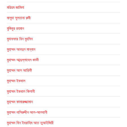
মরিয়ম জামিলা
মাসুদা সুলতানা রুমী
মুজিবুর রহমান
মুযাফফার বিন মুহসিন
মুহাম্মদ আবদুল মান্নান
মুহাম্মদ আব্দুল্লাহেল কাফী
মুহাম্মদ আল আরিফী
মুহাম্মদ ইকবাল
মুহাম্মদ ইকবাল কিলানী
মুহাম্মদ কামারুজ্জামান
মুহাম্মদ নাসিরুদ্দীন আল-আলবানী
মুহাম্মদ বিন ইবরাহিম আত তুআইজিরী