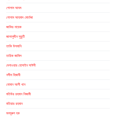
গোলাম আযম
গোলাম আহমাদ মোর্তজা
জাকির নায়েক
জালালুদ্দীন সুয়ুতী
তাকি উসমানি
তারিক জামিল
দেলাওয়ার হোসাইন সাঈদী
নসীম হিজাযী
নোমান আলী খান
মতিউর রহমান নিজামী
মতিয়ার রহমান
মনসূরুল হক