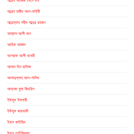
আব্দুল আজিজ ইবনে বায
আব্দুল হামীদ আল-ফাইযী
আব্দুল্লাহ শহীদ আব্দুর রহমান
আব্বাস আলী খান
আরিফ আজাদ
আশরাফ আলী থানভী
আসাদ বিন হাফিজ
আসাদুল্লাহ আল-গালিব
আহমেদ মুসা জিবরিল
ইউসুফ ইসলাহী
ইউসুফ কারযাভী
ইবনে কাইয়িম
ইবনে তাইমিয়্যাহ