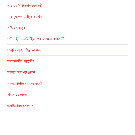
শাহ ওয়ালিউল্লাহ দেহলভী
শাহ মুহাম্মদ হাবীবুর রহমান
সাইয়েদ কুতুব
সাঈদ ইবন আলি ইবন ওহাফ আল কাহতানী
সানাউল্লাহ নজির আহমদ
সালাহউদ্দীন জাহাঙ্গীর
সালেহ আল-ফাওজান
সালেহ উদ্দীন আহমদ জহুরী
হারুন ইয়াহহিয়া
হুসাইন বিন সোহরাব