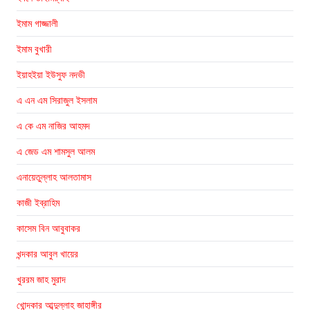
ইমাম গাজ্জালী
ইমাম বুখারী
ইয়াহইয়া ইউসুফ নদভী
এ এন এম সিরাজুল ইসলাম
এ কে এম নাজির আহমদ
এ জেড এম শামসুল আলম
এনায়েতুল্লাহ আলতামাস
কাজী ইব্রাহিম
কাসেম বিন আবুবাকর
খন্দকার আবুল খায়ের
খুররম জাহ মুরাদ
খোন্দকার আব্দুল্লাহ জাহাঙ্গীর