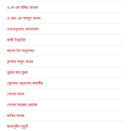
এ কে এম নাজির আহমদ
এ জেড এম শামসুল আলম
এনায়েতুল্লাহ আলতামাস
কাজী ইব্রাহিম
কাসেম বিন আবুবাকর
খন্দকার আবুল খায়ের
খুররম জাহ মুরাদ
খোন্দকার আব্দুল্লাহ জাহাঙ্গীর
গোলাম আযম
গোলাম আহমাদ মোর্তজা
জাকির নায়েক
জালালুদ্দীন সুয়ুতী