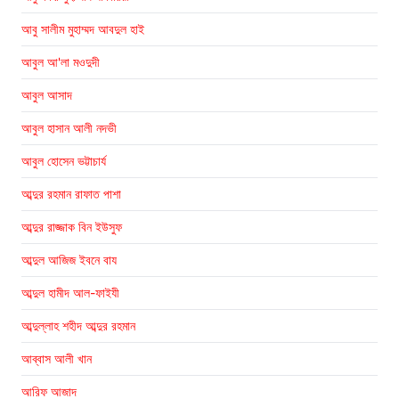
আবু সালীম মুহাম্মদ আবদুল হাই
আবুল আ'লা মওদুদী
আবুল আসাদ
আবুল হাসান আলী নদভী
আবুল হোসেন ভট্টাচার্য
আব্দুর রহমান রাফাত পাশা
আব্দুর রাজ্জাক বিন ইউসুফ
আব্দুল আজিজ ইবনে বায
আব্দুল হামীদ আল-ফাইযী
আব্দুল্লাহ শহীদ আব্দুর রহমান
আব্বাস আলী খান
আরিফ আজাদ