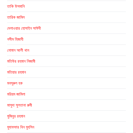
তাকি উসমানি
তারিক জামিল
দেলাওয়ার হোসাইন সাঈদী
নসীম হিজাযী
নোমান আলী খান
মতিউর রহমান নিজামী
মতিয়ার রহমান
মনসূরুল হক
মরিয়ম জামিলা
মাসুদা সুলতানা রুমী
মুজিবুর রহমান
মুযাফফার বিন মুহসিন