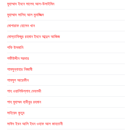
মুহাম্মাদ ইবনে সালেহ আল-উসাইমিন
মুহাম্মাদ সালিহ আল মুনাজ্জিদ
মোশারাফ হোসেন খান
মোস্তাফিজুর রহমান ইবনে আব্দুল আজিজ
শফি উসমানি
শফীউদ্দীন সরদার
শামসুন্নাহার নিজামী
শামসুল আরেফীন
শাহ ওয়ালিউল্লাহ দেহলভী
শাহ মুহাম্মদ হাবীবুর রহমান
সাইয়েদ কুতুব
সাঈদ ইবন আলি ইবন ওহাফ আল কাহতানী