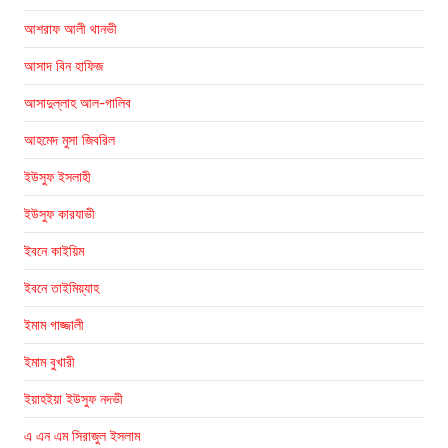
আশরাফ আলী থানভী
আসাদ বিন হাফিজ
আসাদুল্লাহ আল-গালিব
আহমেদ মুসা জিবরিল
ইউসুফ ইসলাহী
ইউসুফ কারযাভী
ইবনে কাইয়িম
ইবনে তাইমিয়্যাহ
ইমাম গাজ্জালী
ইমাম বুখারী
ইয়াহইয়া ইউসুফ নদভী
এ এন এম সিরাজুল ইসলাম