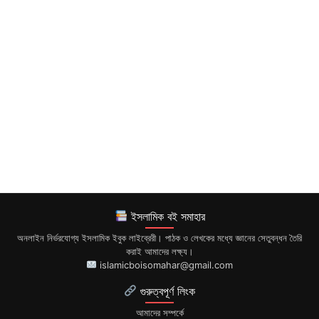
ইসলামিক বই সমাহার
অনলাইন নির্ভরযোগ্য ইসলামিক ইবুক লাইব্রেরী। পাঠক ও লেখকের মধ্যে জ্ঞানের সেতুবন্ধন তৈরি
করাই আমাদের লক্ষ্য।
islamicboisomahar@gmail.com
গুরুত্বপূর্ণ লিংক
আমাদের সম্পর্কে