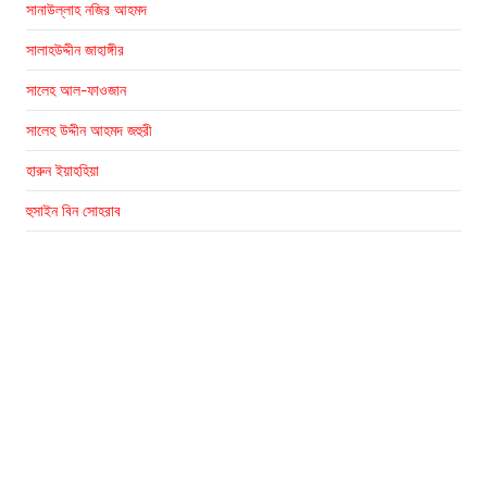
সানাউল্লাহ নজির আহমদ
সালাহউদ্দীন জাহাঙ্গীর
সালেহ আল-ফাওজান
সালেহ উদ্দীন আহমদ জহুরী
হারুন ইয়াহহিয়া
হুসাইন বিন সোহরাব