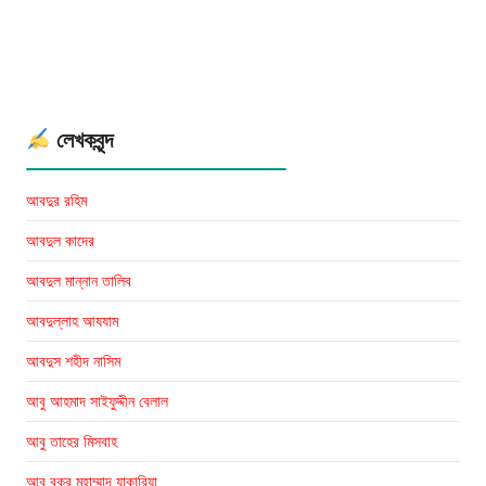
কারেল
বেকম্যান
লেখকবৃন্দ
আবদুর রহিম
আবদুল কাদের
আবদুল মান্নান তালিব
আবদুল্লাহ আযযাম
আবদুস শহীদ নাসিম
আবু আহমাদ সাইফুদ্দীন বেলাল
আবু তাহের মিসবাহ
আবু বকর মুহাম্মাদ যাকারিয়া