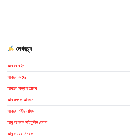
এম
সিরাজুল
ইসলাম:
A.
N.
M.
লেখকবৃন্দ
Sirajul
Islam
আবদুর রহিম
Books
আবদুল কাদের
আবদুল মান্নান তালিব
আবদুল্লাহ আযযাম
আবদুস শহীদ নাসিম
আবু আহমাদ সাইফুদ্দীন বেলাল
আবু তাহের মিসবাহ