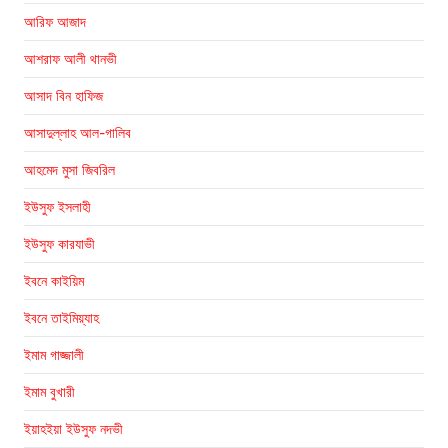
আরিফ আজাদ
আশরাফ আলী থানভী
আসাদ বিন হাফিজ
আসাদুল্লাহ আল-গালিব
আহমেদ মুসা জিবরিল
ইউসুফ ইসলাহী
ইউসুফ কারযাভী
ইবনে কাইয়িম
ইবনে তাইমিয়্যাহ
ইমাম গাজ্জালী
ইমাম বুখারী
ইয়াহইয়া ইউসুফ নদভী