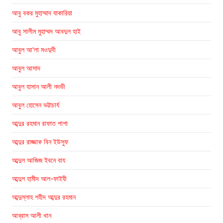
আবু বকর মুহাম্মাদ যাকারিয়া
আবু সালীম মুহাম্মদ আবদুল হাই
আবুল আ'লা মওদুদী
আবুল আসাদ
আবুল হাসান আলী নদভী
আবুল হোসেন ভট্টাচার্য
আব্দুর রহমান রাফাত পাশা
আব্দুর রাজ্জাক বিন ইউসুফ
আব্দুল আজিজ ইবনে বায
আব্দুল হামীদ আল-ফাইযী
আব্দুল্লাহ শহীদ আব্দুর রহমান
আব্বাস আলী খান