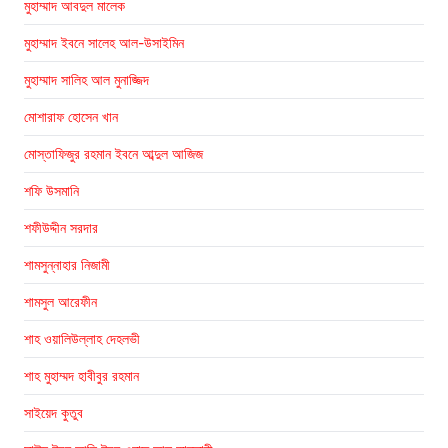
মুহাম্মাদ আবদুল মালেক
মুহাম্মাদ ইবনে সালেহ আল-উসাইমিন
মুহাম্মাদ সালিহ আল মুনাজ্জিদ
মোশারাফ হোসেন খান
মোস্তাফিজুর রহমান ইবনে আব্দুল আজিজ
শফি উসমানি
শফীউদ্দীন সরদার
শামসুন্নাহার নিজামী
শামসুল আরেফীন
শাহ ওয়ালিউল্লাহ দেহলভী
শাহ মুহাম্মদ হাবীবুর রহমান
সাইয়েদ কুতুব