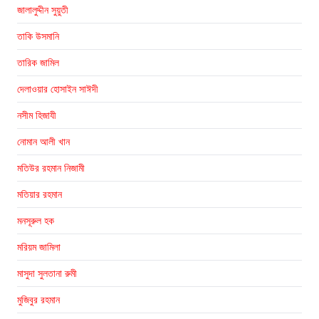
জালালুদ্দীন সুয়ুতী
তাকি উসমানি
তারিক জামিল
দেলাওয়ার হোসাইন সাঈদী
নসীম হিজাযী
নোমান আলী খান
মতিউর রহমান নিজামী
মতিয়ার রহমান
মনসূরুল হক
মরিয়ম জামিলা
মাসুদা সুলতানা রুমী
মুজিবুর রহমান