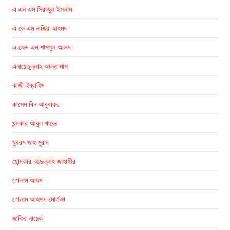
এ এন এম সিরাজুল ইসলাম
এ কে এম নাজির আহমদ
এ জেড এম শামসুল আলম
এনায়েতুল্লাহ আলতামাস
কাজী ইব্রাহিম
কাসেম বিন আবুবাকর
খন্দকার আবুল খায়ের
খুররম জাহ মুরাদ
খোন্দকার আব্দুল্লাহ জাহাঙ্গীর
গোলাম আযম
গোলাম আহমাদ মোর্তজা
জাকির নায়েক