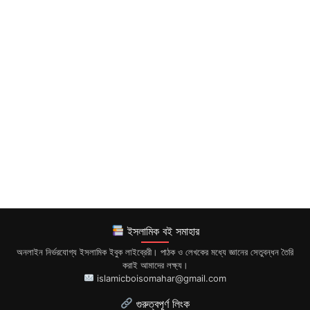
ইসলামিক বই সমাহার
অনলাইন নির্ভরযোগ্য ইসলামিক ইবুক লাইব্রেরী। পাঠক ও লেখকের মধ্যে জ্ঞানের সেতুবন্ধন তৈরি
করাই আমাদের লক্ষ্য।
islamicboisomahar@gmail.com
গুরুত্বপূর্ণ লিংক