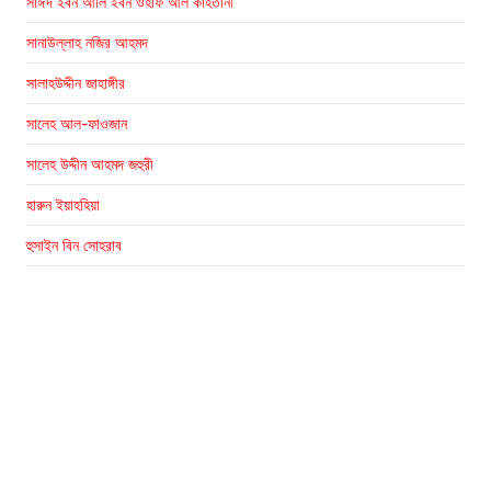
সাঈদ ইবন আলি ইবন ওহাফ আল কাহতানী
সানাউল্লাহ নজির আহমদ
সালাহউদ্দীন জাহাঙ্গীর
সালেহ আল-ফাওজান
সালেহ উদ্দীন আহমদ জহুরী
হারুন ইয়াহহিয়া
হুসাইন বিন সোহরাব