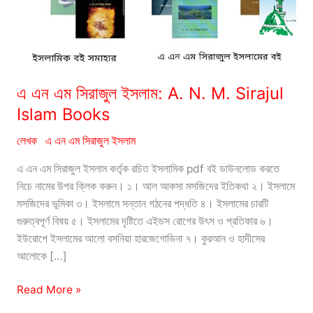
এ এন এম সিরাজুল ইসলাম: A. N. M. Sirajul
Islam Books
লেখক
এ এন এম সিরাজুল ইসলাম
এ এন এম সিরাজুল ইসলাম কর্তৃক রচিত ইসলামিক pdf বই ডাউনলোড করতে
নিচে নামের উপর ক্লিক করুন। ১। আল আকসা মসজিদের ইতিকথা ২। ইসলামে
মসজিদের ভূমিকা ৩। ইসলামে সন্তান গঠনের পদ্ধতি ৪। ইসলামের চারটি
গুরুত্বপূর্ণ বিষয় ৫। ইসলামের দৃষ্টিতে এইডস রোগের উৎস ও প্রতিকার ৬।
ইউরোপে ইসলামের আলো বসনিয়া হারজেগোভিনা ৭। কুরআন ও হাদীসের
আলোকে […]
এ
Read More »
এন