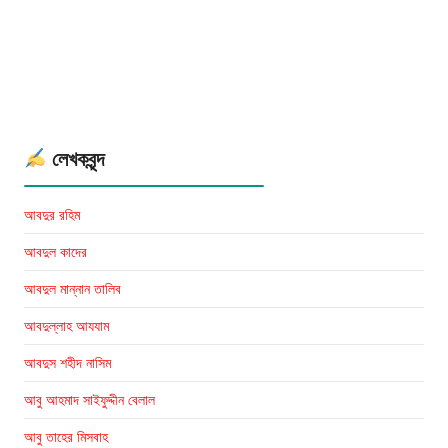
মালেক:
Muwatta
Imam
Malik
লেখকবৃন্দ
আবদুর রহিম
আবদুল কাদের
আবদুল মান্নান তালিব
আবদুল্লাহ আযযাম
আবদুস শহীদ নাসিম
আবু আহমাদ সাইফুদ্দীন বেলাল
আবু তাহের মিসবাহ