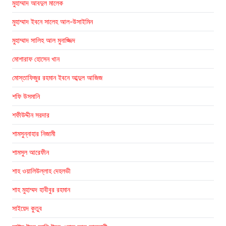
মুহাম্মাদ আবদুল মালেক
মুহাম্মাদ ইবনে সালেহ আল-উসাইমিন
মুহাম্মাদ সালিহ আল মুনাজ্জিদ
মোশারাফ হোসেন খান
মোস্তাফিজুর রহমান ইবনে আব্দুল আজিজ
শফি উসমানি
শফীউদ্দীন সরদার
শামসুন্নাহার নিজামী
শামসুল আরেফীন
শাহ ওয়ালিউল্লাহ দেহলভী
শাহ মুহাম্মদ হাবীবুর রহমান
সাইয়েদ কুতুব