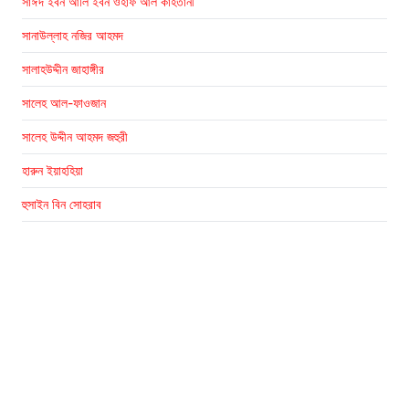
সাঈদ ইবন আলি ইবন ওহাফ আল কাহতানী
সানাউল্লাহ নজির আহমদ
সালাহউদ্দীন জাহাঙ্গীর
সালেহ আল-ফাওজান
সালেহ উদ্দীন আহমদ জহুরী
হারুন ইয়াহহিয়া
হুসাইন বিন সোহরাব