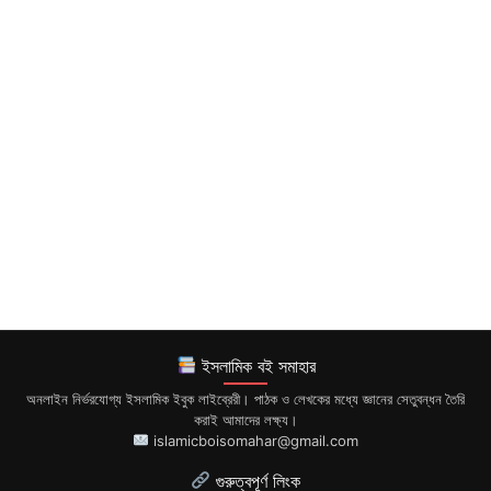
ইসলামিক বই সমাহার
অনলাইন নির্ভরযোগ্য ইসলামিক ইবুক লাইব্রেরী। পাঠক ও লেখকের মধ্যে জ্ঞানের সেতুবন্ধন তৈরি
করাই আমাদের লক্ষ্য।
islamicboisomahar@gmail.com
গুরুত্বপূর্ণ লিংক