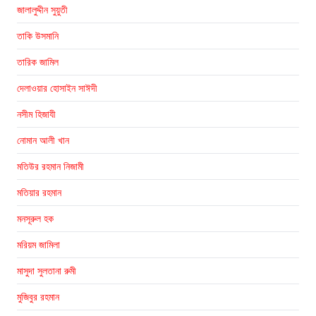
জালালুদ্দীন সুয়ুতী
তাকি উসমানি
তারিক জামিল
দেলাওয়ার হোসাইন সাঈদী
নসীম হিজাযী
নোমান আলী খান
মতিউর রহমান নিজামী
মতিয়ার রহমান
মনসূরুল হক
মরিয়ম জামিলা
মাসুদা সুলতানা রুমী
মুজিবুর রহমান