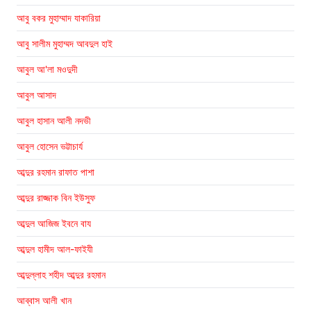
আবু বকর মুহাম্মাদ যাকারিয়া
আবু সালীম মুহাম্মদ আবদুল হাই
আবুল আ'লা মওদুদী
আবুল আসাদ
আবুল হাসান আলী নদভী
আবুল হোসেন ভট্টাচার্য
আব্দুর রহমান রাফাত পাশা
আব্দুর রাজ্জাক বিন ইউসুফ
আব্দুল আজিজ ইবনে বায
আব্দুল হামীদ আল-ফাইযী
আব্দুল্লাহ শহীদ আব্দুর রহমান
আব্বাস আলী খান