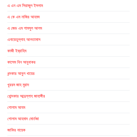
এ এন এম সিরাজুল ইসলাম
এ কে এম নাজির আহমদ
এ জেড এম শামসুল আলম
এনায়েতুল্লাহ আলতামাস
কাজী ইব্রাহিম
কাসেম বিন আবুবাকর
খন্দকার আবুল খায়ের
খুররম জাহ মুরাদ
খোন্দকার আব্দুল্লাহ জাহাঙ্গীর
গোলাম আযম
গোলাম আহমাদ মোর্তজা
জাকির নায়েক