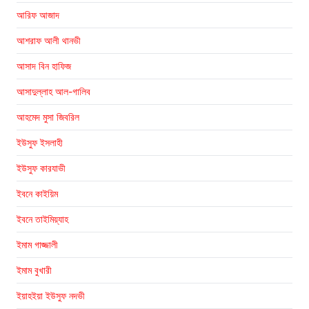
আরিফ আজাদ
আশরাফ আলী থানভী
আসাদ বিন হাফিজ
আসাদুল্লাহ আল-গালিব
আহমেদ মুসা জিবরিল
ইউসুফ ইসলাহী
ইউসুফ কারযাভী
ইবনে কাইয়িম
ইবনে তাইমিয়্যাহ
ইমাম গাজ্জালী
ইমাম বুখারী
ইয়াহইয়া ইউসুফ নদভী