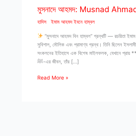
মুসনাদে আহমদ: Musnad Ahma
হাদিস
ইমাম আহমদ ইবনে হাম্বল
“মুসনাদে আহমদ বিন হাম্বল” গ্রন্থটি — রচয়িতা ইমাম
সুবিশাল, মৌলিক এবং প্রামাণ্য গ্রন্থ। তিনি ছিলেন ইসলা
সংকলনের ইতিহাসে এক বিশেষ মাইলফলক, যেখানে প্রায় **
ﷺ-এর জীবন, তাঁর […]
মুসনাদে
Read More »
আহমদ:
Musnad
Ahmad
bangla