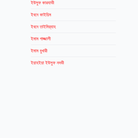
ইউসুফ কারযাভী
ইবনে কাইয়িম
ইবনে তাইমিয়্যাহ
ইমাম গাজ্জালী
ইমাম বুখারী
ইয়াহইয়া ইউসুফ নদভী
এ এন এম সিরাজুল ইসলাম
এ কে এম নাজির আহমদ
এ জেড এম শামসুল আলম
এনায়েতুল্লাহ আলতামাস
কাজী ইব্রাহিম
কাসেম বিন আবুবাকর