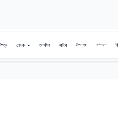
চিপত্র
লেখক
তাফসির
হাদিস
উপন্যাস
বর্ণমালা
বি