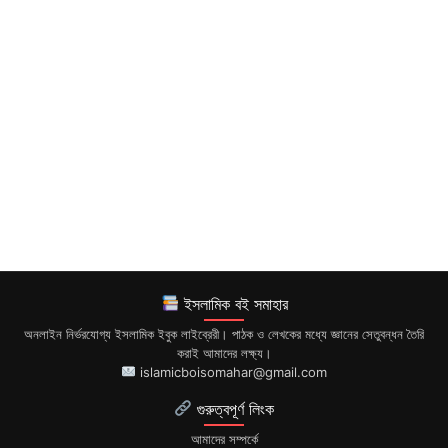
ইসলামিক বই সমাহার
অনলাইন নির্ভরযোগ্য ইসলামিক ইবুক লাইব্রেরী। পাঠক ও লেখকের মধ্যে জ্ঞানের সেতুবন্ধন তৈরি
করাই আমাদের লক্ষ্য।
islamicboisomahar@gmail.com
গুরুত্বপূর্ণ লিংক
আমাদের সম্পর্কে