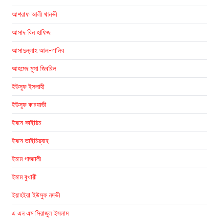
আশরাফ আলী থানভী
আসাদ বিন হাফিজ
আসাদুল্লাহ আল-গালিব
আহমেদ মুসা জিবরিল
ইউসুফ ইসলাহী
ইউসুফ কারযাভী
ইবনে কাইয়িম
ইবনে তাইমিয়্যাহ
ইমাম গাজ্জালী
ইমাম বুখারী
ইয়াহইয়া ইউসুফ নদভী
এ এন এম সিরাজুল ইসলাম