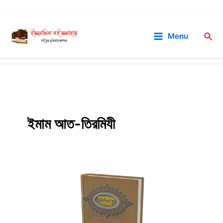
Skip
to
Sea
Menu
content
ইমাম আত-তিরমিযী