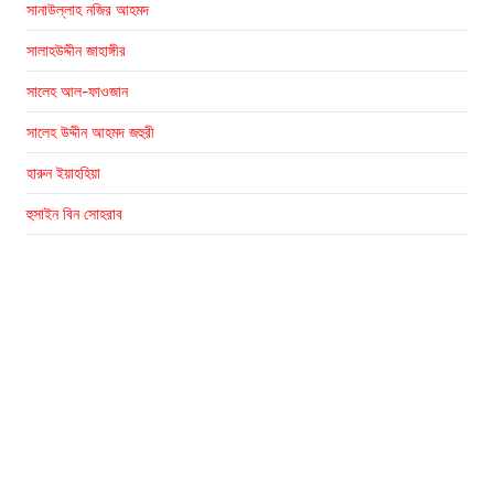
সানাউল্লাহ নজির আহমদ
সালাহউদ্দীন জাহাঙ্গীর
সালেহ আল-ফাওজান
সালেহ উদ্দীন আহমদ জহুরী
হারুন ইয়াহহিয়া
হুসাইন বিন সোহরাব