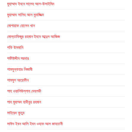
মুহাম্মাদ ইবনে সালেহ আল-উসাইমিন
মুহাম্মাদ সালিহ আল মুনাজ্জিদ
মোশারাফ হোসেন খান
মোস্তাফিজুর রহমান ইবনে আব্দুল আজিজ
শফি উসমানি
শফীউদ্দীন সরদার
শামসুন্নাহার নিজামী
শামসুল আরেফীন
শাহ ওয়ালিউল্লাহ দেহলভী
শাহ মুহাম্মদ হাবীবুর রহমান
সাইয়েদ কুতুব
সাঈদ ইবন আলি ইবন ওহাফ আল কাহতানী