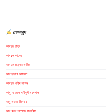
ইমাম
তিরমিযী
রহঃ
লেখকবৃন্দ
আবদুর রহিম
আবদুল কাদের
আবদুল মান্নান তালিব
আবদুল্লাহ আযযাম
আবদুস শহীদ নাসিম
আবু আহমাদ সাইফুদ্দীন বেলাল
আবু তাহের মিসবাহ
আবু বকর মুহাম্মাদ যাকারিয়া