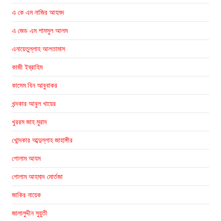
এ কে এম নাজির আহমদ
এ জেড এম শামসুল আলম
এনায়েতুল্লাহ আলতামাস
কাজী ইব্রাহিম
কাসেম বিন আবুবাকর
খন্দকার আবুল খায়ের
খুররম জাহ মুরাদ
খোন্দকার আব্দুল্লাহ জাহাঙ্গীর
গোলাম আযম
গোলাম আহমাদ মোর্তজা
জাকির নায়েক
জালালুদ্দীন সুয়ুতী