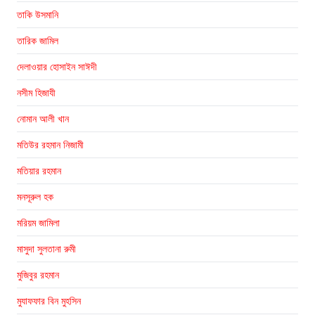
তাকি উসমানি
তারিক জামিল
দেলাওয়ার হোসাইন সাঈদী
নসীম হিজাযী
নোমান আলী খান
মতিউর রহমান নিজামী
মতিয়ার রহমান
মনসূরুল হক
মরিয়ম জামিলা
মাসুদা সুলতানা রুমী
মুজিবুর রহমান
মুযাফফার বিন মুহসিন