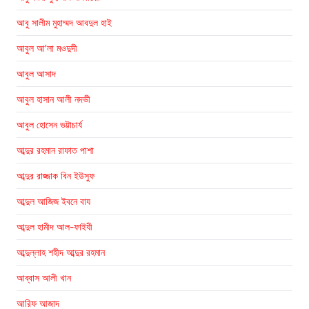
আবু সালীম মুহাম্মদ আবদুল হাই
আবুল আ'লা মওদুদী
আবুল আসাদ
আবুল হাসান আলী নদভী
আবুল হোসেন ভট্টাচার্য
আব্দুর রহমান রাফাত পাশা
আব্দুর রাজ্জাক বিন ইউসুফ
আব্দুল আজিজ ইবনে বায
আব্দুল হামীদ আল-ফাইযী
আব্দুল্লাহ শহীদ আব্দুর রহমান
আব্বাস আলী খান
আরিফ আজাদ