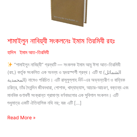
শামাইলুন নাবিয়্যী সংকলনেঃ ইমাম তিরমিযী রহঃ
হাদিস
ইমাম আত-তিরমিযী
“শামাইলুন নাবিয়্যী” গ্রন্থটি — সংকলক ইমাম আবু ঈসা আত-তিরমিযী
(রহ.) কর্তৃক সংকলিত এক অনন্য ও হৃদয়স্পর্শী গ্রন্থ। এটি যা (الشمائل
المحمدية) নামেও পরিচিত। এটি রাসূলুল্লাহ ﷺ-এর অভ্যন্তরীণ ও বাহ্যিক
চরিত্র, তাঁর দৈনন্দিন জীবনধারা, পোশাক, খাদ্যাভ্যাস, আচার-আচরণ, বক্তব্য এবং
মানবিক গুণাবলী সংক্রান্ত প্রামাণ্য বর্ণনাগুলোর এক সুবিশাল সংকলন। এটি
শুধুমাত্র একটি ঐতিহাসিক নথি নয়; বরং এটি […]
শামাইলুন
Read More »
নাবিয়্যী
সংকলনেঃ