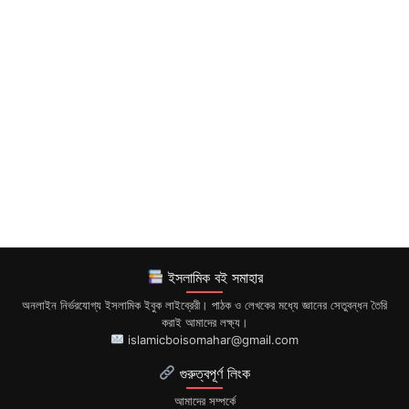
ইসলামিক বই সমাহার
অনলাইন নির্ভরযোগ্য ইসলামিক ইবুক লাইব্রেরী। পাঠক ও লেখকের মধ্যে জ্ঞানের সেতুবন্ধন তৈরি
করাই আমাদের লক্ষ্য।
islamicboisomahar@gmail.com
গুরুত্বপূর্ণ লিংক
আমাদের সম্পর্কে