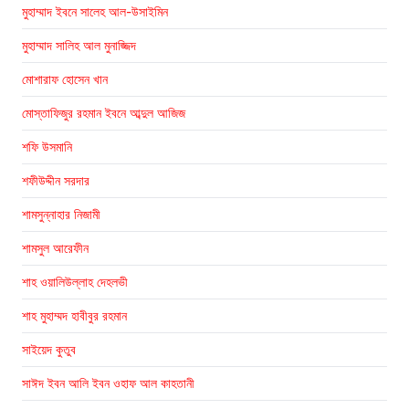
মুহাম্মাদ ইবনে সালেহ আল-উসাইমিন
মুহাম্মাদ সালিহ আল মুনাজ্জিদ
মোশারাফ হোসেন খান
মোস্তাফিজুর রহমান ইবনে আব্দুল আজিজ
শফি উসমানি
শফীউদ্দীন সরদার
শামসুন্নাহার নিজামী
শামসুল আরেফীন
শাহ ওয়ালিউল্লাহ দেহলভী
শাহ মুহাম্মদ হাবীবুর রহমান
সাইয়েদ কুতুব
সাঈদ ইবন আলি ইবন ওহাফ আল কাহতানী