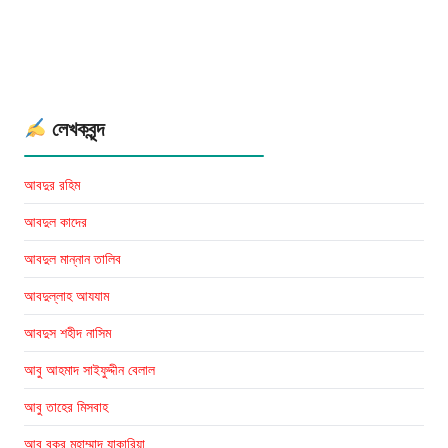
ইফতিখার
গিলানি
লেখকবৃন্দ
আবদুর রহিম
আবদুল কাদের
আবদুল মান্নান তালিব
আবদুল্লাহ আযযাম
আবদুস শহীদ নাসিম
আবু আহমাদ সাইফুদ্দীন বেলাল
আবু তাহের মিসবাহ
আবু বকর মুহাম্মাদ যাকারিয়া