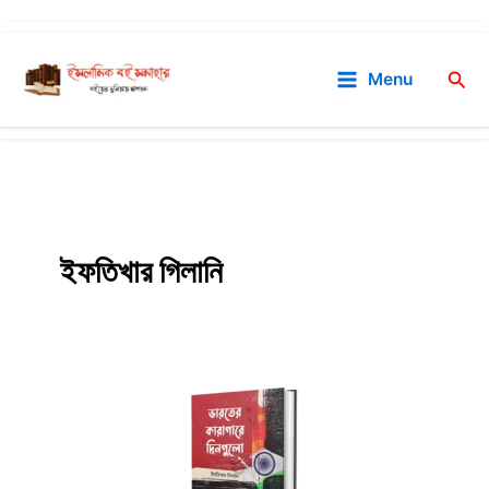
Skip
to
Sea
Menu
content
ইফতিখার গিলানি