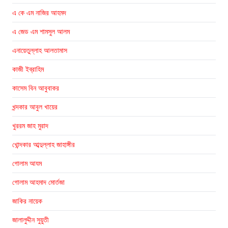
এ কে এম নাজির আহমদ
এ জেড এম শামসুল আলম
এনায়েতুল্লাহ আলতামাস
কাজী ইব্রাহিম
কাসেম বিন আবুবাকর
খন্দকার আবুল খায়ের
খুররম জাহ মুরাদ
খোন্দকার আব্দুল্লাহ জাহাঙ্গীর
গোলাম আযম
গোলাম আহমাদ মোর্তজা
জাকির নায়েক
জালালুদ্দীন সুয়ুতী