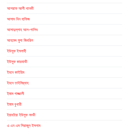
আশরাফ আলী থানভী
আসাদ বিন হাফিজ
আসাদুল্লাহ আল-গালিব
আহমেদ মুসা জিবরিল
ইউসুফ ইসলাহী
ইউসুফ কারযাভী
ইবনে কাইয়িম
ইবনে তাইমিয়্যাহ
ইমাম গাজ্জালী
ইমাম বুখারী
ইয়াহইয়া ইউসুফ নদভী
এ এন এম সিরাজুল ইসলাম