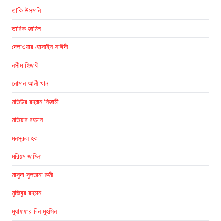
তাকি উসমানি
তারিক জামিল
দেলাওয়ার হোসাইন সাঈদী
নসীম হিজাযী
নোমান আলী খান
মতিউর রহমান নিজামী
মতিয়ার রহমান
মনসূরুল হক
মরিয়ম জামিলা
মাসুদা সুলতানা রুমী
মুজিবুর রহমান
মুযাফফার বিন মুহসিন