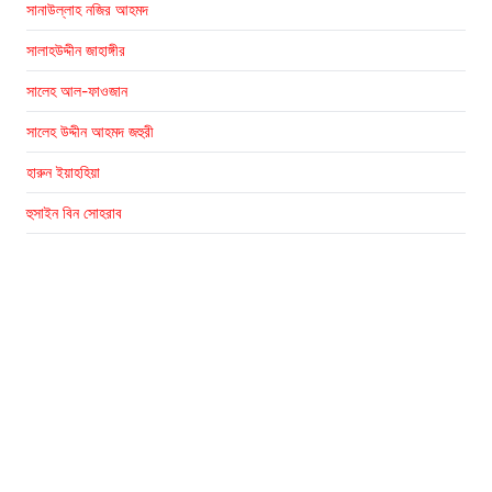
সানাউল্লাহ নজির আহমদ
সালাহউদ্দীন জাহাঙ্গীর
সালেহ আল-ফাওজান
সালেহ উদ্দীন আহমদ জহুরী
হারুন ইয়াহহিয়া
হুসাইন বিন সোহরাব