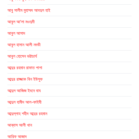
আবু সালীম মুহাম্মদ আবদুল হাই
আবুল আ'লা মওদুদী
আবুল আসাদ
আবুল হাসান আলী নদভী
আবুল হোসেন ভট্টাচার্য
আব্দুর রহমান রাফাত পাশা
আব্দুর রাজ্জাক বিন ইউসুফ
আব্দুল আজিজ ইবনে বায
আব্দুল হামীদ আল-ফাইযী
আব্দুল্লাহ শহীদ আব্দুর রহমান
আব্বাস আলী খান
আরিফ আজাদ