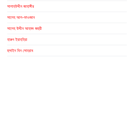
সালাহউদ্দীন জাহাঙ্গীর
সালেহ আল-ফাওজান
সালেহ উদ্দীন আহমদ জহুরী
হারুন ইয়াহহিয়া
হুসাইন বিন সোহরাব