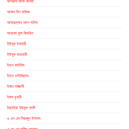
আশরাফ আলী থানভী
আসাদ বিন হাফিজ
আসাদুল্লাহ আল-গালিব
আহমেদ মুসা জিবরিল
ইউসুফ ইসলাহী
ইউসুফ কারযাভী
ইবনে কাইয়িম
ইবনে তাইমিয়্যাহ
ইমাম গাজ্জালী
ইমাম বুখারী
ইয়াহইয়া ইউসুফ নদভী
এ এন এম সিরাজুল ইসলাম
এ কে এম নাজির আহমদ