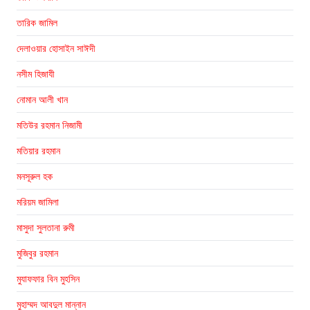
তারিক জামিল
দেলাওয়ার হোসাইন সাঈদী
নসীম হিজাযী
নোমান আলী খান
মতিউর রহমান নিজামী
মতিয়ার রহমান
মনসূরুল হক
মরিয়ম জামিলা
মাসুদা সুলতানা রুমী
মুজিবুর রহমান
মুযাফফার বিন মুহসিন
মুহাম্মদ আবদুল মান্নান