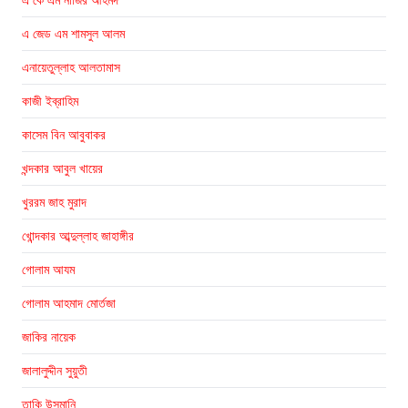
এ জেড এম শামসুল আলম
এনায়েতুল্লাহ আলতামাস
কাজী ইব্রাহিম
কাসেম বিন আবুবাকর
খন্দকার আবুল খায়ের
খুররম জাহ মুরাদ
খোন্দকার আব্দুল্লাহ জাহাঙ্গীর
গোলাম আযম
গোলাম আহমাদ মোর্তজা
জাকির নায়েক
জালালুদ্দীন সুয়ুতী
তাকি উসমানি