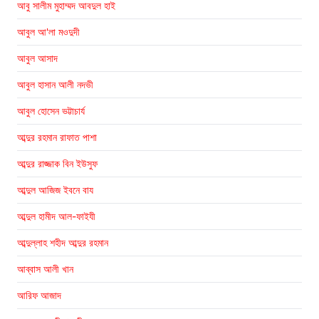
আবু সালীম মুহাম্মদ আবদুল হাই
আবুল আ'লা মওদুদী
আবুল আসাদ
আবুল হাসান আলী নদভী
আবুল হোসেন ভট্টাচার্য
আব্দুর রহমান রাফাত পাশা
আব্দুর রাজ্জাক বিন ইউসুফ
আব্দুল আজিজ ইবনে বায
আব্দুল হামীদ আল-ফাইযী
আব্দুল্লাহ শহীদ আব্দুর রহমান
আব্বাস আলী খান
আরিফ আজাদ