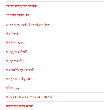
মুহাম্মাদ সালিহ আল মুনাজ্জিদ
মোশারাফ হোসেন খান
মোস্তাফিজুর রহমান ইবনে আব্দুল আজিজ
শফি উসমানি
শফীউদ্দীন সরদার
শামসুন্নাহার নিজামী
শামসুল আরেফীন
শাহ ওয়ালিউল্লাহ দেহলভী
শাহ মুহাম্মদ হাবীবুর রহমান
সাইয়েদ কুতুব
সাঈদ ইবন আলি ইবন ওহাফ আল কাহতানী
সানাউল্লাহ নজির আহমদ