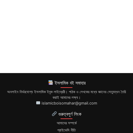
ইসলামিক বই সমাহার
অনলাইন নির্ভরযোগ্য ইসলামিক ইবুক লাইব্রেরী। পাঠক ও লেখকের মধ্যে জ্ঞানের সেতুবন্ধন তৈরি
করাই আমাদের লক্ষ্য।
islamicboisomahar@gmail.com
গুরুত্বপূর্ণ লিংক
আমাদের সম্পর্কে
প্রাইভেসি নীতি