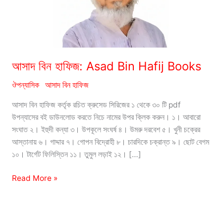
আসাদ বিন হাফিজ: Asad Bin Hafij Books
ঔপন্যাসিক
আসাদ বিন হাফিজ
আসাদ বিন হাফিজ কর্তৃক রচিত ক্রুসেড সিরিজের ১ থেকে ৩০ টি pdf
উপন্যাসের বই ডাউনলোড করতে নিচে নামের উপর ক্লিক করুন। ১। আবারো
সংঘাত ২। ইহুদী কন্যা ৩। উপকূলে সংঘর্ষ ৪। উমরু দরবেশ ৫। খুনী চক্রের
আস্তানায় ৬। গাদ্দার ৭। গোপন বিদ্রোহী ৮। চারদিকে চক্রান্ত ৯। ছোট বেগম
১০। টার্গেট ফিলিস্তিন ১১। তুমুল লড়াই ১২। […]
আসাদ
Read More »
বিন
হাফিজ:
Asad