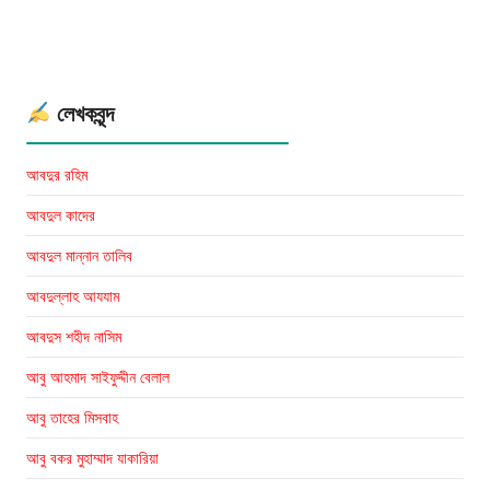
Bin
Hafij
Books
লেখকবৃন্দ
আবদুর রহিম
আবদুল কাদের
আবদুল মান্নান তালিব
আবদুল্লাহ আযযাম
আবদুস শহীদ নাসিম
আবু আহমাদ সাইফুদ্দীন বেলাল
আবু তাহের মিসবাহ
আবু বকর মুহাম্মাদ যাকারিয়া