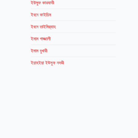
ইউসুফ কারযাভী
ইবনে কাইয়িম
ইবনে তাইমিয়্যাহ
ইমাম গাজ্জালী
ইমাম বুখারী
ইয়াহইয়া ইউসুফ নদভী
এ এন এম সিরাজুল ইসলাম
এ কে এম নাজির আহমদ
এ জেড এম শামসুল আলম
এনায়েতুল্লাহ আলতামাস
কাজী ইব্রাহিম
কাসেম বিন আবুবাকর