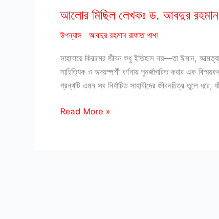
আলোর মিছিল লেখকঃ ড. আবদুর রহমান 
উপন্যাস
আবদুর রহমান রাফাত পাশা
সাহাবায়ে কিরামের জীবন শুধু ইতিহাস নয়—তা ঈমান, আত্ম
সাহিত্যিক ও হৃদয়স্পর্শী বর্ণনায় পুনর্জাগরিত করার এক বি
গ্রন্থটি এমন সব নির্বাচিত সাহাবীদের জীবনচিত্র তুলে ধরে,
আলোর
Read More »
মিছিল
লেখকঃ
ড.
আবদুর
রহমান
রাফাত
পাশা