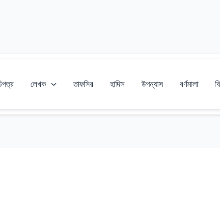
চিপত্র
লেখক
তাফসির
হাদিস
উপন্যাস
বর্ণমালা
বি