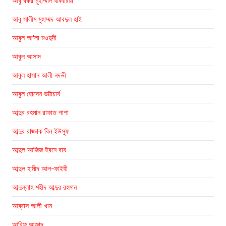
আবু বকর মুহাম্মাদ যাকারিয়া
আবু সালীম মুহাম্মদ আবদুল হাই
আবুল আ'লা মওদুদী
আবুল আসাদ
আবুল হাসান আলী নদভী
আবুল হোসেন ভট্টাচার্য
আব্দুর রহমান রাফাত পাশা
আব্দুর রাজ্জাক বিন ইউসুফ
আব্দুল আজিজ ইবনে বায
আব্দুল হামীদ আল-ফাইযী
আব্দুল্লাহ শহীদ আব্দুর রহমান
আব্বাস আলী খান
আরিফ আজাদ