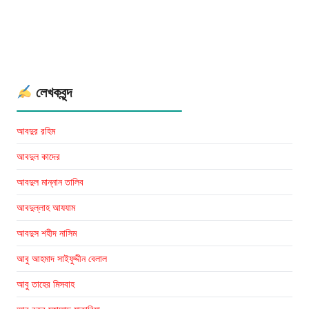
Professor
Mojibur
Rahman
Books
লেখকবৃন্দ
আবদুর রহিম
আবদুল কাদের
আবদুল মান্নান তালিব
আবদুল্লাহ আযযাম
আবদুস শহীদ নাসিম
আবু আহমাদ সাইফুদ্দীন বেলাল
আবু তাহের মিসবাহ