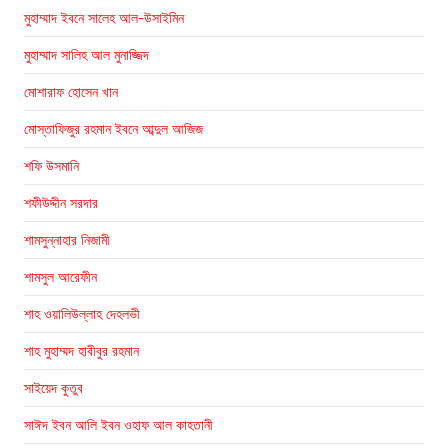
মুহাম্মাদ ইবনে সালেহ আল-উসাইমিন
মুহাম্মাদ সালিহ আল মুনাজ্জিদ
মোশারাফ হোসেন খান
মোস্তাফিজুর রহমান ইবনে আব্দুল আজিজ
শফি উসমানি
শফীউদ্দীন সরদার
শামসুন্নাহার নিজামী
শামসুল আরেফীন
শাহ ওয়ালিউল্লাহ দেহলভী
শাহ মুহাম্মদ হাবীবুর রহমান
সাইয়েদ কুতুব
সাঈদ ইবন আলি ইবন ওহাফ আল কাহতানী