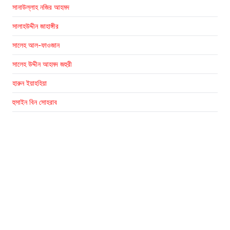
সানাউল্লাহ নজির আহমদ
সালাহউদ্দীন জাহাঙ্গীর
সালেহ আল-ফাওজান
সালেহ উদ্দীন আহমদ জহুরী
হারুন ইয়াহহিয়া
হুসাইন বিন সোহরাব