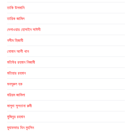
তাকি উসমানি
তারিক জামিল
দেলাওয়ার হোসাইন সাঈদী
নসীম হিজাযী
নোমান আলী খান
মতিউর রহমান নিজামী
মতিয়ার রহমান
মনসূরুল হক
মরিয়ম জামিলা
মাসুদা সুলতানা রুমী
মুজিবুর রহমান
মুযাফফার বিন মুহসিন