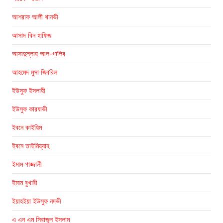
আশরাফ আলী থানভী
আসাদ বিন হাফিজ
আসাদুল্লাহ আল-গালিব
আহমেদ মুসা জিবরিল
ইউসুফ ইসলাহী
ইউসুফ কারযাভী
ইবনে কাইয়িম
ইবনে তাইমিয়্যাহ
ইমাম গাজ্জালী
ইমাম বুখারী
ইয়াহইয়া ইউসুফ নদভী
এ এন এম সিরাজুল ইসলাম