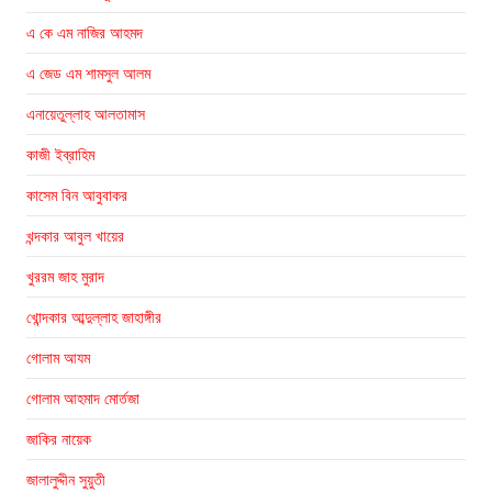
এ কে এম নাজির আহমদ
এ জেড এম শামসুল আলম
এনায়েতুল্লাহ আলতামাস
কাজী ইব্রাহিম
কাসেম বিন আবুবাকর
খন্দকার আবুল খায়ের
খুররম জাহ মুরাদ
খোন্দকার আব্দুল্লাহ জাহাঙ্গীর
গোলাম আযম
গোলাম আহমাদ মোর্তজা
জাকির নায়েক
জালালুদ্দীন সুয়ুতী