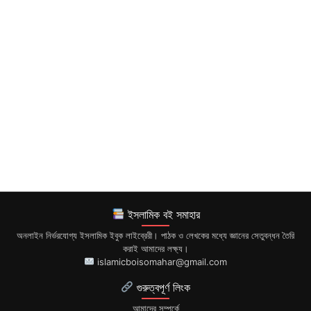
ইসলামিক বই সমাহার
অনলাইন নির্ভরযোগ্য ইসলামিক ইবুক লাইব্রেরী। পাঠক ও লেখকের মধ্যে জ্ঞানের সেতুবন্ধন তৈরি
করাই আমাদের লক্ষ্য।
islamicboisomahar@gmail.com
গুরুত্বপূর্ণ লিংক
আমাদের সম্পর্কে