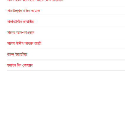
সানাউল্লাহ নজির আহমদ
সালাহউদ্দীন জাহাঙ্গীর
সালেহ আল-ফাওজান
সালেহ উদ্দীন আহমদ জহুরী
হারুন ইয়াহহিয়া
হুসাইন বিন সোহরাব