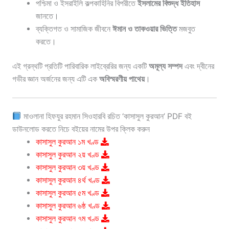
পশ্চিমা ও ইসরাইলি কল্পকাহিনির বিপরীতে
ইসলামের বিশুদ্ধ ইতিহাস
জানতে।
ব্যক্তিগত ও সামাজিক জীবনে
ঈমান ও তাকওয়ার ভিত্তি
মজবুত
করতে।
এই গ্রন্থটি প্রতিটি পারিবারিক লাইব্রেরির জন্য একটি
অমূল্য সম্পদ
এবং দ্বীনের
গভীর জ্ঞান অর্জনের জন্য এটি এক
অবিস্মরণীয় পাথেয়
।
মাওলানা হিফযুর রহমান সিওহারবি রচিত ‘কাসাসুল কুরআন’ PDF বই
ডাউনলোড করতে নিচে বইয়ের নামের উপর ক্লিক করুন
কাসাসুল কুরআন ১ম খণ্ড
কাসাসুল কুরআন ২য় খণ্ড
কাসাসুল কুরআন ৩য় খণ্ড
কাসাসুল কুরআন ৪র্থ খণ্ড
কাসাসুল কুরআন ৫ম খণ্ড
কাসাসুল কুরআন ৬ষ্ঠ খণ্ড
কাসাসুল কুরআন ৭ম খণ্ড