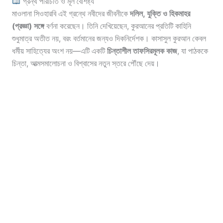
গ্রন্থ পরিচিতি ও মূল বৈশিষ্ট্য
মাওলানা সিওহারবি এই গ্রন্থে নবীদের জীবনীকে
দলিল, যুক্তি ও হিকমাহর
(প্রজ্ঞা) সঙ্গে
বর্ণনা করেছেন। তিনি দেখিয়েছেন, কুরআনের প্রতিটি কাহিনি
শুধুমাত্র অতীত নয়, বরং বর্তমানের জন্যও দিকনির্দেশক। কাসাসুল কুরআন কেবল
ধর্মীয় সাহিত্যের অংশ নয়—এটি একটি
চিন্তাশীল তাফসিরমূলক কাজ
, যা পাঠককে
চিন্তা, আত্মসমালোচনা ও বিশ্বাসের নতুন স্তরে পৌঁছে দেয়।