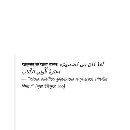
আল্লাহ তা’আলা বলেন:
﴿لَقَدْ كَانَ فِي قَصَصِهِمْ
عِبْرَةٌ لِّأُولِي الْأَلْبَابِ﴾
— “তাদের কাহিনীতে বুদ্ধিমানদের জন্য রয়েছে শিক্ষণীয়
বিষয়।” (সূরা ইউসুফ: ১১১)