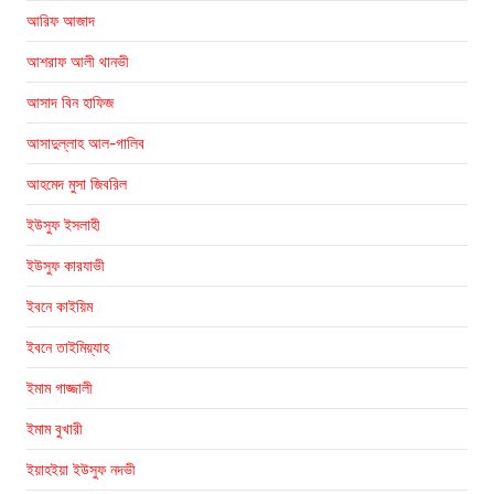
আরিফ আজাদ
আশরাফ আলী থানভী
আসাদ বিন হাফিজ
আসাদুল্লাহ আল-গালিব
আহমেদ মুসা জিবরিল
ইউসুফ ইসলাহী
ইউসুফ কারযাভী
ইবনে কাইয়িম
ইবনে তাইমিয়্যাহ
ইমাম গাজ্জালী
ইমাম বুখারী
ইয়াহইয়া ইউসুফ নদভী