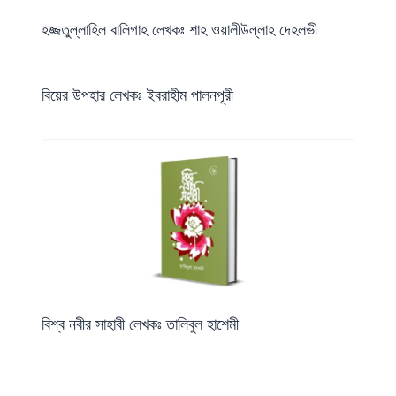
হজ্জতুল্লাহিল বালিগাহ লেখকঃ শাহ ওয়ালীউল্লাহ দেহলভী
বিয়ের উপহার লেখকঃ ইবরাহীম পালনপূরী
বিশ্ব নবীর সাহাবী লেখকঃ তালিবুল হাশেমী