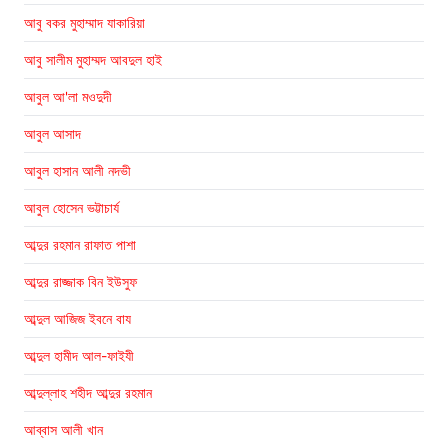
আবু বকর মুহাম্মাদ যাকারিয়া
আবু সালীম মুহাম্মদ আবদুল হাই
আবুল আ'লা মওদুদী
আবুল আসাদ
আবুল হাসান আলী নদভী
আবুল হোসেন ভট্টাচার্য
আব্দুর রহমান রাফাত পাশা
আব্দুর রাজ্জাক বিন ইউসুফ
আব্দুল আজিজ ইবনে বায
আব্দুল হামীদ আল-ফাইযী
আব্দুল্লাহ শহীদ আব্দুর রহমান
আব্বাস আলী খান