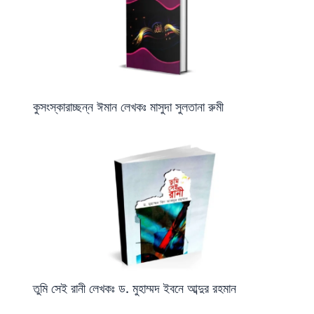
কুসংস্কারাচ্ছন্ন ঈমান লেখকঃ মাসুদা সুলতানা রুমী
তুমি সেই রানী লেখকঃ ড. মুহাম্মদ ইবনে আব্দুর রহমান