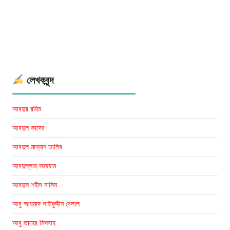
লেখকবৃন্দ
আবদুর রহিম
আবদুল কাদের
আবদুল মান্নান তালিব
আবদুল্লাহ আযযাম
আবদুস শহীদ নাসিম
আবু আহমাদ সাইফুদ্দীন বেলাল
আবু তাহের মিসবাহ