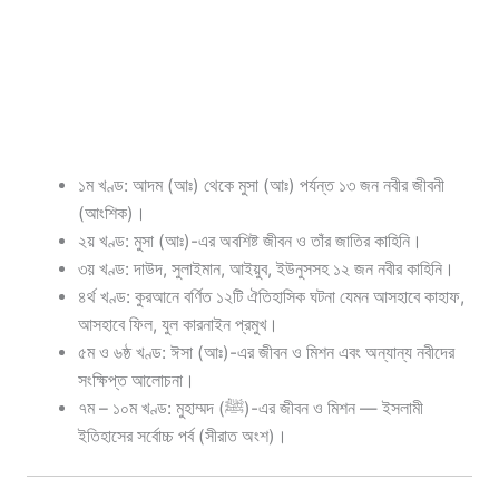
১ম খণ্ড: আদম (আঃ) থেকে মুসা (আঃ) পর্যন্ত ১৩ জন নবীর জীবনী
(আংশিক)।
২য় খণ্ড: মুসা (আঃ)-এর অবশিষ্ট জীবন ও তাঁর জাতির কাহিনি।
৩য় খণ্ড: দাউদ, সুলাইমান, আইয়ুব, ইউনুসসহ ১২ জন নবীর কাহিনি।
৪র্থ খণ্ড: কুরআনে বর্ণিত ১২টি ঐতিহাসিক ঘটনা যেমন আসহাবে কাহাফ,
আসহাবে ফিল, যুল কারনাইন প্রমুখ।
৫ম ও ৬ষ্ঠ খণ্ড: ঈসা (আঃ)-এর জীবন ও মিশন এবং অন্যান্য নবীদের
সংক্ষিপ্ত আলোচনা।
৭ম – ১০ম খণ্ড: মুহাম্মদ (ﷺ)-এর জীবন ও মিশন — ইসলামী
ইতিহাসের সর্বোচ্চ পর্ব (সীরাত অংশ)।