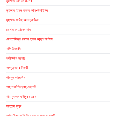
মুহাম্মাদ আবদুল মালেক
মুহাম্মাদ ইবনে সালেহ আল-উসাইমিন
মুহাম্মাদ সালিহ আল মুনাজ্জিদ
মোশারাফ হোসেন খান
মোস্তাফিজুর রহমান ইবনে আব্দুল আজিজ
শফি উসমানি
শফীউদ্দীন সরদার
শামসুন্নাহার নিজামী
শামসুল আরেফীন
শাহ ওয়ালিউল্লাহ দেহলভী
শাহ মুহাম্মদ হাবীবুর রহমান
সাইয়েদ কুতুব
সাঈদ ইবন আলি ইবন ওহাফ আল কাহতানী