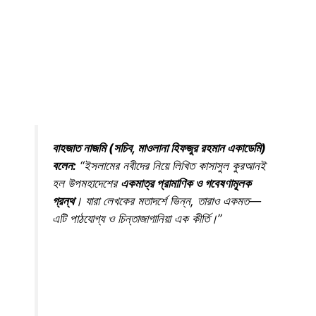
বাহজাত নাজমি (সচিব, মাওলানা হিফজুর রহমান একাডেমি)
বলেন:
“ইসলামের নবীদের নিয়ে লিখিত কাসাসুল কুরআনই
হল উপমহাদেশের
একমাত্র প্রামাণিক ও গবেষণামূলক
গ্রন্থ
। যারা লেখকের মতাদর্শে ভিন্ন, তারাও একমত—
এটি পাঠযোগ্য ও চিন্তাজাগানিয়া এক কীর্তি।”