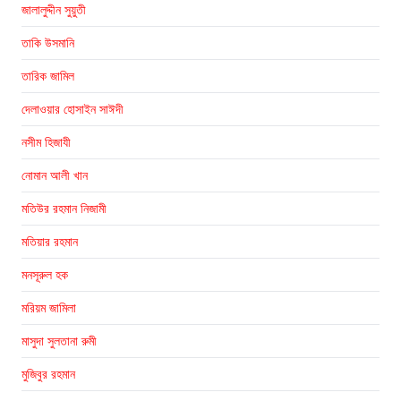
জালালুদ্দীন সুয়ুতী
তাকি উসমানি
তারিক জামিল
দেলাওয়ার হোসাইন সাঈদী
নসীম হিজাযী
নোমান আলী খান
মতিউর রহমান নিজামী
মতিয়ার রহমান
মনসূরুল হক
মরিয়ম জামিলা
মাসুদা সুলতানা রুমী
মুজিবুর রহমান