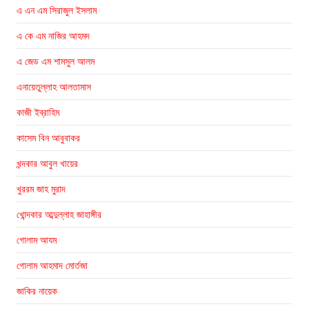
এ এন এম সিরাজুল ইসলাম
এ কে এম নাজির আহমদ
এ জেড এম শামসুল আলম
এনায়েতুল্লাহ আলতামাস
কাজী ইব্রাহিম
কাসেম বিন আবুবাকর
খন্দকার আবুল খায়ের
খুররম জাহ মুরাদ
খোন্দকার আব্দুল্লাহ জাহাঙ্গীর
গোলাম আযম
গোলাম আহমাদ মোর্তজা
জাকির নায়েক