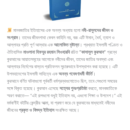
মানবজাতির ইতিহাসের এক অনন্য অধ্যায় হলো
নবী-রাসুলদের জীবন ও
সংগ্রাম
। তাদের জীবনগাথা কেবল কাহিনি নয়, বরং এটি ঈমান, ধৈর্য, ত্যাগ ও
আল্লাহর প্রতি পূর্ণ আস্থার এক
আলোকিত দৃষ্টান্ত
। প্রখ্যাত ইসলামী পণ্ডিত ও
ঐতিহাসিক
মাওলানা হিফযুর রহমান সিওহারবি
রচিত
“কাসাসুল কুরআন”
গ্রন্থে
কুরআনের আয়াতসমূহের আলোকে নবীদের জীবন, তাদের জাতির অবস্থা এবং
আল্লাহর নির্দেশের বাস্তব প্রতিফলন সুচারুভাবে উপস্থাপন করা হয়েছে। এটি
উপমহাদেশের ইসলামী সাহিত্যে এক
অনন্য গবেষণাধর্মী কীর্তি
।
কুরআনে বর্ণিত ঘটনাগুলো পূর্ববর্তী ধর্মগ্রন্থগুলোতেও ছিল, তবে সেগুলো সময়ের
সঙ্গে বিকৃত হয়েছে। কুরআন এসেছে
সত্যের পুনঃপ্রতিষ্ঠা
করতে, মানবজাতিকে
স্মরণ করাতে— “এই গল্পগুলো শুধুই ইতিহাস নয়, এগুলো শিক্ষা ও উপদেশ।” এই
মর্মবাণীই বইটির কেন্দ্রীয় আত্মা, যা প্রমাণ করে যে কুরআনের মাধ্যমেই নবীদের
জীবনের
প্রকৃত ও বিশুদ্ধ ইতিহাস
সংরক্ষিত আছে।