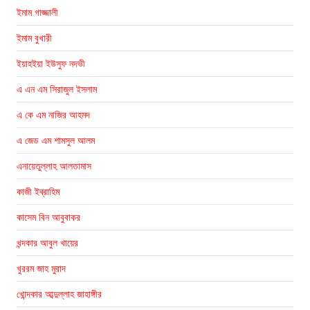
ইমাম গাজ্জালী
ইমাম বুখারী
ইয়াহইয়া ইউসুফ নদভী
এ এন এম সিরাজুল ইসলাম
এ কে এম নাজির আহমদ
এ জেড এম শামসুল আলম
এনায়েতুল্লাহ আলতামাস
কাজী ইব্রাহিম
কাসেম বিন আবুবাকর
খন্দকার আবুল খায়ের
খুররম জাহ মুরাদ
খোন্দকার আব্দুল্লাহ জাহাঙ্গীর