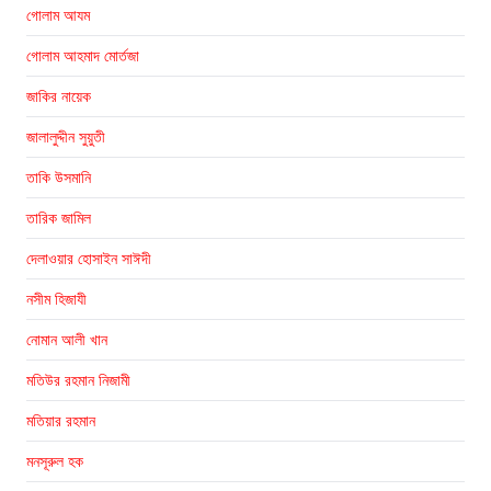
গোলাম আযম
গোলাম আহমাদ মোর্তজা
জাকির নায়েক
জালালুদ্দীন সুয়ুতী
তাকি উসমানি
তারিক জামিল
দেলাওয়ার হোসাইন সাঈদী
নসীম হিজাযী
নোমান আলী খান
মতিউর রহমান নিজামী
মতিয়ার রহমান
মনসূরুল হক