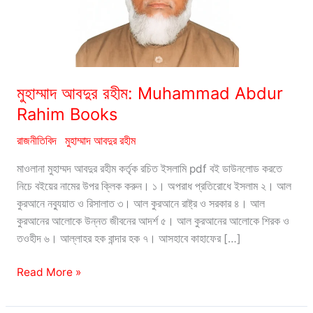
মুহাম্মাদ আবদুর রহীম: Muhammad Abdur
Rahim Books
রাজনীতিবিদ
মুহাম্মাদ আবদুর রহীম
মাওলানা মুহাম্মদ আবদুর রহীম কর্তৃক রচিত ইসলামি pdf বই ডাউনলোড করতে
নিচে বইয়ের নামের উপর ক্লিক করুন। ১। অপরাধ প্রতিরোধে ইসলাম ২। আল
কুরআনে নব্যুয়াত ও রিসালাত ৩। আল কুরআনে রাষ্ট্র ও সরকার ৪। আল
কুরআনের আলোকে উন্নত জীবনের আদর্শ ৫। আল কুরআনের আলোকে শিরক ও
তওহীদ ৬। আল্লাহর হক বান্দার হক ৭। আসহাবে কাহাফের […]
মুহাম্মাদ
Read More »
আবদুর
রহীম: