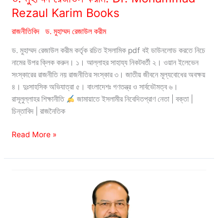
Rezaul Karim Books
রাজনীতিবিদ
ড. মুহাম্মদ রেজাউল করীম
ড. মুহাম্মদ রেজাউল করীম কর্তৃক রচিত ইসলামিক pdf বই ডাউনলোড করতে নিচে
নামের উপর ক্লিক করুন। ১। আল্লাহর সাহায্য নিকটবর্তী ২। ওয়ান ইলেভেন
সংস্কারের রাজনীতি নয় রাজনীতির সংস্কার ৩। জাতীয় জীবনে মূল্যবোধের অবক্ষয়
৪। দুঃসাহসিক অভিযাত্রা ৫। বাংলাদেশঃ গণতন্ত্র ও সার্বভৌমত্ব ৬।
রাসূলুল্লাহর শিক্ষানীতি
জামায়াতে ইসলামীর নিবেদিতপ্রাণ নেতা | বক্তা |
চিন্তাবিদ | রাজনৈতিক
ড.
Read More »
মুহাম্মদ
রেজাউল
করীম:
Dr.
Mohammad
Rezaul