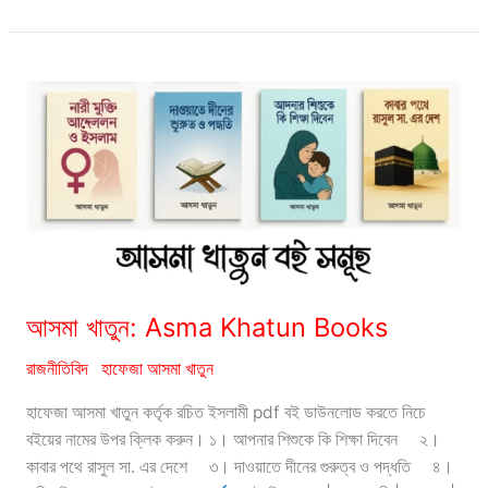
আবদুল
মান্নান:
Muhammod
Abdul
Mannan
Books
আসমা খাতুন: Asma Khatun Books
রাজনীতিবিদ
হাফেজা আসমা খাতুন
হাফেজা আসমা খাতুন কর্তৃক রচিত ইসলামী pdf বই ডাউনলোড করতে নিচে
বইয়ের নামের উপর ক্লিক করুন। ১। আপনার শিশুকে কি শিক্ষা দিবেন ২।
কাবার পথে রাসুল সা. এর দেশে ৩। দাওয়াতে দীনের গুরুত্ব ও পদ্ধতি ৪।