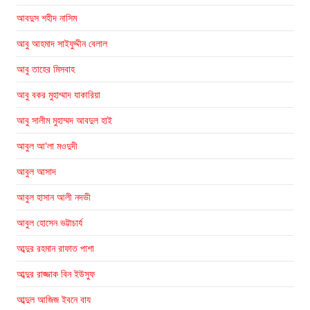
আবদুস শহীদ নাসিম
আবু আহমাদ সাইফুদ্দীন বেলাল
আবু তাহের মিসবাহ
আবু বকর মুহাম্মাদ যাকারিয়া
আবু সালীম মুহাম্মদ আবদুল হাই
আবুল আ'লা মওদুদী
আবুল আসাদ
আবুল হাসান আলী নদভী
আবুল হোসেন ভট্টাচার্য
আব্দুর রহমান রাফাত পাশা
আব্দুর রাজ্জাক বিন ইউসুফ
আব্দুল আজিজ ইবনে বায