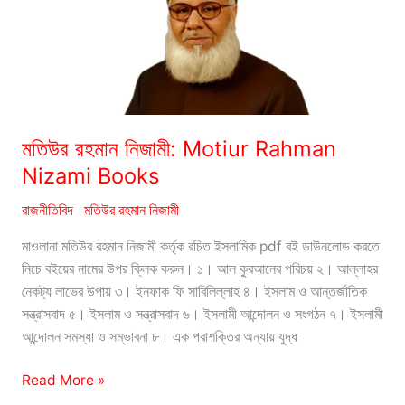
মতিউর রহমান নিজামী: Motiur Rahman
Nizami Books
রাজনীতিবিদ
মতিউর রহমান নিজামী
মাওলানা মতিউর রহমান নিজামী কর্তৃক রচিত ইসলামিক pdf বই ডাউনলোড করতে
নিচে বইয়ের নামের উপর ক্লিক করুন। ১। আল কুরআনের পরিচয় ২। আল্লাহর
নৈকট্য লাভের উপায় ৩। ইনফাক ফি সাবিলিল্লাহ ৪। ইসলাম ও আন্তর্জাতিক
সন্ত্রাসবাদ ৫। ইসলাম ও সন্ত্রাসবাদ ৬। ইসলামী আন্দোলন ও সংগঠন ৭। ইসলামী
আন্দোলন সমস্যা ও সম্ভাবনা ৮। এক পরাশক্তির অন্যায় যুদ্ধ
মতিউর
Read More »
রহমান