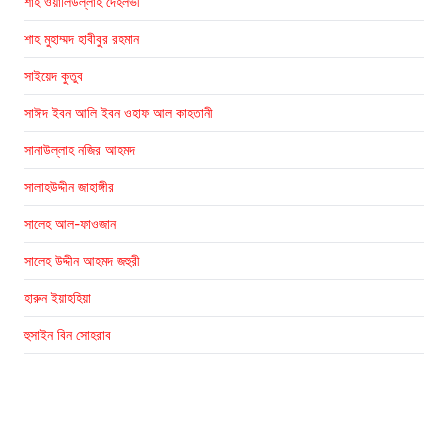
শাহ ওয়ালিউল্লাহ দেহলভী
শাহ মুহাম্মদ হাবীবুর রহমান
সাইয়েদ কুতুব
সাঈদ ইবন আলি ইবন ওহাফ আল কাহতানী
সানাউল্লাহ নজির আহমদ
সালাহউদ্দীন জাহাঙ্গীর
সালেহ আল-ফাওজান
সালেহ উদ্দীন আহমদ জহুরী
হারুন ইয়াহহিয়া
হুসাইন বিন সোহরাব