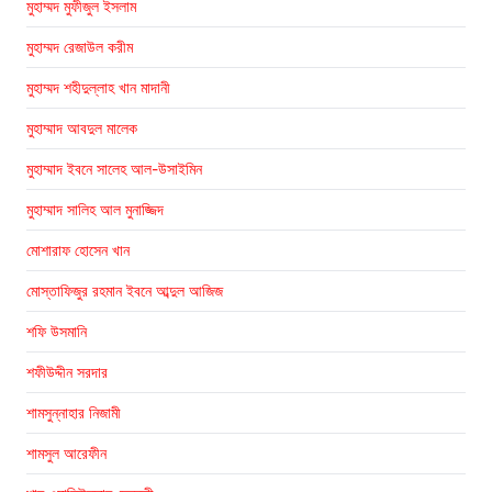
মুহাম্মদ মুফীজুল ইসলাম
মুহাম্মদ রেজাউল করীম
মুহাম্মদ শহীদুল্লাহ খান মাদানী
মুহাম্মাদ আবদুল মালেক
মুহাম্মাদ ইবনে সালেহ আল-উসাইমিন
মুহাম্মাদ সালিহ আল মুনাজ্জিদ
মোশারাফ হোসেন খান
মোস্তাফিজুর রহমান ইবনে আব্দুল আজিজ
শফি উসমানি
শফীউদ্দীন সরদার
শামসুন্নাহার নিজামী
শামসুল আরেফীন