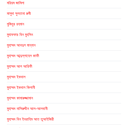
মরিয়ম জামিলা
মাসুদা সুলতানা রুমী
মুজিবুর রহমান
মুযাফফার বিন মুহসিন
মুহাম্মদ আবদুল মান্নান
মুহাম্মদ আব্দুল্লাহেল কাফী
মুহাম্মদ আল আরিফী
মুহাম্মদ ইকবাল
মুহাম্মদ ইকবাল কিলানী
মুহাম্মদ কামারুজ্জামান
মুহাম্মদ নাসিরুদ্দীন আল-আলবানী
মুহাম্মদ বিন ইবরাহিম আত তুআইজিরী