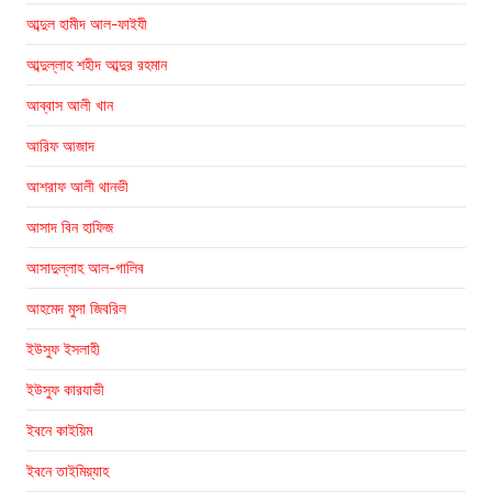
আব্দুল হামীদ আল-ফাইযী
আব্দুল্লাহ শহীদ আব্দুর রহমান
আব্বাস আলী খান
আরিফ আজাদ
আশরাফ আলী থানভী
আসাদ বিন হাফিজ
আসাদুল্লাহ আল-গালিব
আহমেদ মুসা জিবরিল
ইউসুফ ইসলাহী
ইউসুফ কারযাভী
ইবনে কাইয়িম
ইবনে তাইমিয়্যাহ