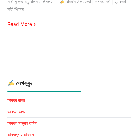
নারী মুক্তি আন্দোলন ও ইসলাম
রাজনৈতিক নেতা | সমাজসেবী | হাফেজা |
নারী শিক্ষার
আসমা
Read More »
খাতুন:
Asma
Khatun
Books
লেখকবৃন্দ
আবদুর রহিম
আবদুল কাদের
আবদুল মান্নান তালিব
আবদুল্লাহ আযযাম