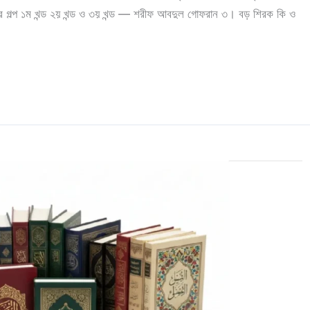
র গল্প ১ম খন্ড ২য় খন্ড ও ৩য় খন্ড — শরীফ আবদুল গোফরান ৩। বড় শিরক কি ও