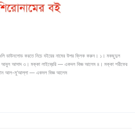
ইগুলি ডাউনলোড করতে নিচে বইয়ের নামের উপর ক্লিক করুন। ১। মকছুদুল
— আবুল আসাদ ৩। মক্কা লাইব্রেরি — একদল বিজ্ঞ আলেম ৪। মক্কা শরীফের
থান আল-মু‘আল্লা — একদল বিজ্ঞ আলেম