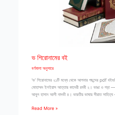
ভ শিরোনামের বই
বর্ণমালা অনুসারে
‘ভ’ শিরোনামের ২১টি মধ্যে থেকে আপনার পছন্দের pdf ব
মোহাম্মদ ইলইয়াস আত্তার কাদেরী রযবী ২। ভাঙা ও গড়া —
আবুল হাসান আলী নাদভী ৪। ভারতীয় ভাষায় সীরাত সাহিত্য
ভ
Read More »