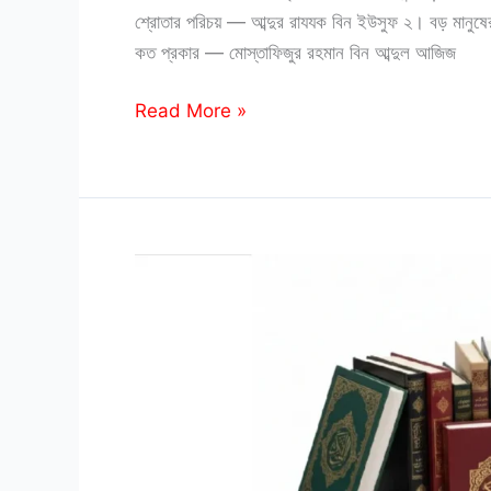
শ্রোতার পরিচয় — আব্দুর রাযযক বিন ইউসুফ ২। বড় মানুষে
কত প্রকার — মোস্তাফিজুর রহমান বিন আব্দুল আজিজ
ব
Read More »
শিরোনামের
বই