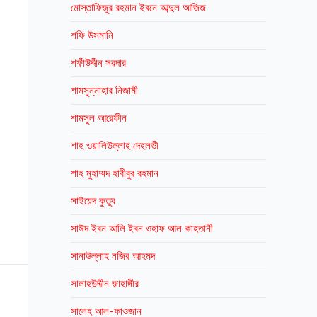
মোস্তাফিজুর রহমান ইবনে আব্দুল আজিজ
শফি উসমানি
শফীউদ্দীন সরদার
শামসুন্নাহার নিজামী
শামসুল আরেফীন
শাহ ওয়ালিউল্লাহ দেহলভী
শাহ মুহাম্মদ হাবীবুর রহমান
সাইয়েদ কুতুব
সাঈদ ইবন আলি ইবন ওহাফ আল কাহতানী
সানাউল্লাহ নজির আহমদ
সালাহউদ্দীন জাহাঙ্গীর
সালেহ আল-ফাওজান