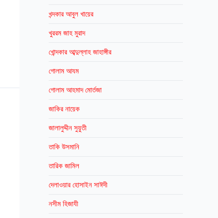
খন্দকার আবুল খায়ের
খুররম জাহ মুরাদ
খোন্দকার আব্দুল্লাহ জাহাঙ্গীর
গোলাম আযম
গোলাম আহমাদ মোর্তজা
জাকির নায়েক
জালালুদ্দীন সুয়ুতী
তাকি উসমানি
তারিক জামিল
দেলাওয়ার হোসাইন সাঈদী
নসীম হিজাযী