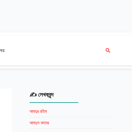
Search
ষয়
✍️ লেখকবৃন্দ
আবদুর রহিম
আবদুল কাদের