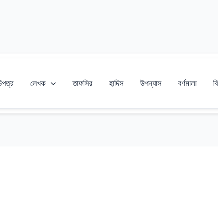
চিপত্র
লেখক
তাফসির
হাদিস
উপন্যাস
বর্ণমালা
বি