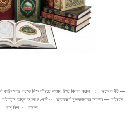
ইগুলি ডাউনলোড করতে নিচে বইয়ের নামের উপর ক্লিক করুন। ১। ভয়ানক উট —
 সাইয়্যেদ আবুল আ’লা মওদুদী ৩। ভারতবর্ষে মুসলমানদের অবদান — সাইয়েদ
 — আবু রিদা ৫। ভারতে