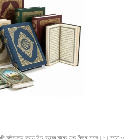
ইগুলি ডাউনলোড করতে নিচে বইয়ের নামের উপর ক্লিক করুন। ১। বক্তা ও