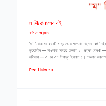
ম শিরোনামের বই
বর্ণমালা অনুসারে
‘ম’ শিরোনামের ২৯২টি মধ্যে থেকে আপনার পছন্দের pdf ব
মুত্তাকীন — মাওলানা আবদুর রাজ্জাক ২। মক্কা ঘোষণা 
ইতিহাস — এ এন এম সিরাজুল ইসলাম ৫। মক্কার কবরস্
ম
Read More »
শিরোনামের
বই