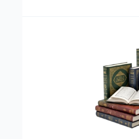
শিরোনামের
বই