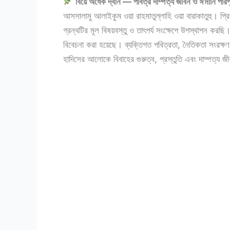
বিয়ে অর্ধেক দ্বীন — পবিত্র দাম্পত্য জীবন ও ঈমানি পরিপূর
আসসালামু আলাইকুম ওয়া রাহমাতুল্লাহি ওয়া বারাকাতুহু। প্র
গ্রন্থটির মূল বিষয়বস্তু ও তাৎপর্য সংক্ষেপে উপস্থাপন করছি।
বিবেচনা করা হয়েছে। ব্যক্তিগত পবিত্রতা, নৈতিকতা সংরক
হাদিসের আলোকে বিবাহের গুরুত্ব, প্রস্তুতি এবং দাম্পত্য 