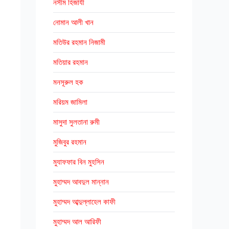
নসীম হিজাযী
নোমান আলী খান
মতিউর রহমান নিজামী
মতিয়ার রহমান
মনসূরুল হক
মরিয়ম জামিলা
মাসুদা সুলতানা রুমী
মুজিবুর রহমান
মুযাফফার বিন মুহসিন
মুহাম্মদ আবদুল মান্নান
মুহাম্মদ আব্দুল্লাহেল কাফী
মুহাম্মদ আল আরিফী