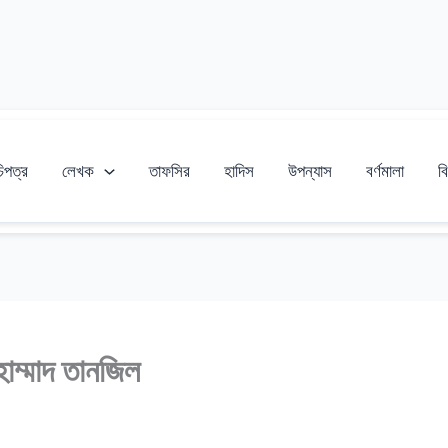
চিপত্র
লেখক
তাফসির
হাদিস
উপন্যাস
বর্ণমালা
বি
হাম্মাদ তানজিল