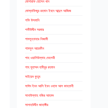
মোশারাফ হোসেন খান
মোস্তাফিজুর রহমান ইবনে আব্দুল আজিজ
শফি উসমানি
শফীউদ্দীন সরদার
শামসুন্নাহার নিজামী
শামসুল আরেফীন
শাহ ওয়ালিউল্লাহ দেহলভী
শাহ মুহাম্মদ হাবীবুর রহমান
সাইয়েদ কুতুব
সাঈদ ইবন আলি ইবন ওহাফ আল কাহতানী
সানাউল্লাহ নজির আহমদ
সালাহউদ্দীন জাহাঙ্গীর