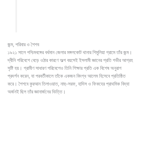
জন্ম, পরিবার ও শৈশব
১৯২১ সালে পশ্চিমবঙ্গের বর্ধমান জেলার মঙ্গলকোট থানার শিমুলিয়া গ্রামে তাঁর জন্ম।
দ্বীনি পরিবেশে বেড়ে ওঠার কারণে অল্প বয়সেই ইসলামী জ্ঞানের প্রতি গভীর আগ্রহ
সৃষ্টি হয়। গ্রামীণ সাধারণ পরিবেশেও তিনি শিক্ষার প্রতি এক বিশেষ অনুরাগ
প্রদর্শন করেন, যা পরবর্তীকালে তাঁকে একজন বিদগ্ধ আলেম হিসেবে প্রতিষ্ঠিত
করে। শৈশবে কুরআন তিলাওয়াত, নাহু-সরফ, হাদিস ও ফিকহের প্রাথমিক বিদ্যা
অর্জনই ছিল তাঁর জ্ঞানার্জনের ভিত্তি।