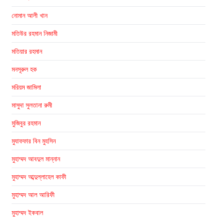
নোমান আলী খান
মতিউর রহমান নিজামী
মতিয়ার রহমান
মনসূরুল হক
মরিয়ম জামিলা
মাসুদা সুলতানা রুমী
মুজিবুর রহমান
মুযাফফার বিন মুহসিন
মুহাম্মদ আবদুল মান্নান
মুহাম্মদ আব্দুল্লাহেল কাফী
মুহাম্মদ আল আরিফী
মুহাম্মদ ইকবাল