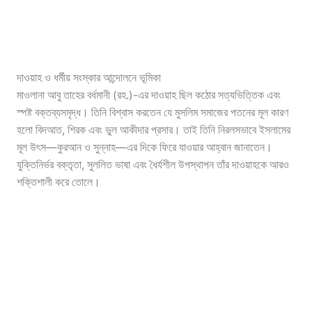
দাওয়াহ ও ধর্মীয় সংস্কার আন্দোলনে ভূমিকা
মাওলানা আবু তাহের বর্ধমানী (রহ.)-এর দাওয়াহ ছিল কঠোর সত্যভিত্তিক এবং
স্পষ্ট বক্তব্যসমৃদ্ধ। তিনি বিশ্বাস করতেন যে মুসলিম সমাজের পতনের মূল কারণ
হলো বিদআত, শিরক এবং ভুল আকীদার প্রসার। তাই তিনি নিরলসভাবে ইসলামের
মূল উৎস—কুরআন ও সুন্নাহ—এর দিকে ফিরে যাওয়ার আহ্বান জানাতেন।
যুক্তিনির্ভর বক্তৃতা, সুললিত ভাষা এবং ধৈর্যশীল উপস্থাপন তাঁর দাওয়াহকে আরও
শক্তিশালী করে তোলে।