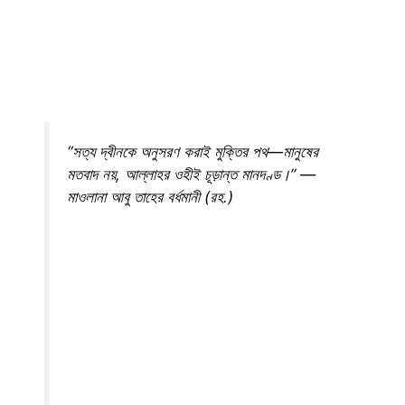
“সত্য দ্বীনকে অনুসরণ করাই মুক্তির পথ—মানুষের
মতবাদ নয়, আল্লাহর ওহীই চূড়ান্ত মানদণ্ড।” —
মাওলানা আবু তাহের বর্ধমানী (রহ.)