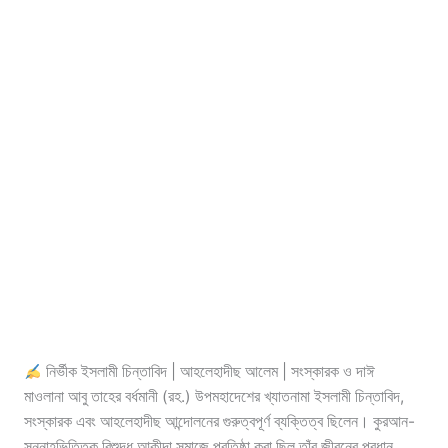
নির্ভীক ইসলামী চিন্তাবিদ | আহলেহাদীছ আলেম | সংস্কারক ও দাঈ
মাওলানা আবু তাহের বর্ধমানী (রহ.) উপমহাদেশের খ্যাতনামা ইসলামী চিন্তাবিদ,
সংস্কারক এবং আহলেহাদীছ আন্দোলনের গুরুত্বপূর্ণ ব্যক্তিত্ব ছিলেন। কুরআন-
সুন্নাহভিত্তিক বিশুদ্ধ আকীদা সমাজে প্রতিষ্ঠা করা ছিল তাঁর জীবনের প্রধান