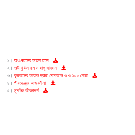
১।
অধঃপতনের অতল তলে
২।
ওল্টা বুঝিল রাম ও সাধু সাবধান
৩।
কুরআনের আয়াত দ্বারা মোনাজাত ও ও ১০০ দোয়া
৪।
পীরতন্ত্রের আজবলীলা
৫।
মুসলিম জীবনাদর্শ