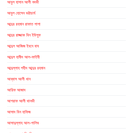
আবুল হাসান আলী নদভী
আবুল হোসেন ভট্টাচার্য
আব্দুর রহমান রাফাত পাশা
আব্দুর রাজ্জাক বিন ইউসুফ
আব্দুল আজিজ ইবনে বায
আব্দুল হামীদ আল-ফাইযী
আব্দুল্লাহ শহীদ আব্দুর রহমান
আব্বাস আলী খান
আরিফ আজাদ
আশরাফ আলী থানভী
আসাদ বিন হাফিজ
আসাদুল্লাহ আল-গালিব