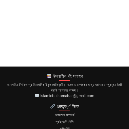
ইসলামিক বই সমাহার
অনলাইন নির্ভরযোগ্য ইসলামিক ইবুক লাইব্রেরী। পাঠক ও লেখকের মধ্যে জ্ঞানের সেতুবন্ধন তৈরি
করাই আমাদের লক্ষ্য।
islamicboisomahar@gmail.com
গুরুত্বপূর্ণ লিংক
আমাদের সম্পর্কে
প্রাইভেসি নীতি
কপিরাইট