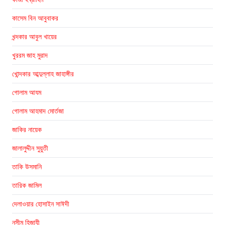
কাসেম বিন আবুবাকর
খন্দকার আবুল খায়ের
খুররম জাহ মুরাদ
খোন্দকার আব্দুল্লাহ জাহাঙ্গীর
গোলাম আযম
গোলাম আহমাদ মোর্তজা
জাকির নায়েক
জালালুদ্দীন সুয়ুতী
তাকি উসমানি
তারিক জামিল
দেলাওয়ার হোসাইন সাঈদী
নসীম হিজাযী