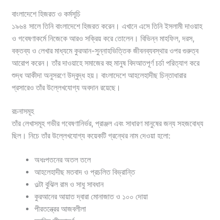
বাংলাদেশে হিজরত ও কর্মসূচি
১৯৬৪ সালে তিনি বাংলাদেশে হিজরত করেন। এখানে এসে তিনি ইসলামী দাওয়াহ
ও গবেষণাকর্মে নিজেকে আরও সক্রিয় করে তোলেন। বিভিন্ন মাহফিল, দরস,
বক্তব্য ও লেখার মাধ্যমে কুরআন-সুন্নাহভিত্তিক জীবনব্যবস্থার ওপর গুরুত্ব
আরোপ করেন। তাঁর দাওয়াহে সমাজের বহু মানুষ বিদআতপূর্ণ চর্চা পরিত্যাগ করে
শুদ্ধ আকীদা অনুসরণে উদ্বুদ্ধ হয়। বাংলাদেশে আহলেহাদীছ চিন্তাধারার
প্রসারেও তাঁর উল্লেখযোগ্য অবদান রয়েছে।
রচনাসমূহ
তাঁর লেখাসমূহ গভীর গবেষণানির্ভর, প্রাঞ্জল এবং সাধারণ মানুষের জন্য সহজবোধ্য
ছিল। নিচে তাঁর উল্লেখযোগ্য কয়েকটি গ্রন্থের নাম দেওয়া হলো:
অধঃপতনের অতল তলে
আহলেহাদীছ মতবাদ ও প্রচলিত বিভ্রান্তি
ওল্টা বুঝিল রাম ও সাধু সাবধান
কুরআনের আয়াত দ্বারা মোনাজাত ও ১০০ দোয়া
পীরতন্ত্রের আজবলীলা