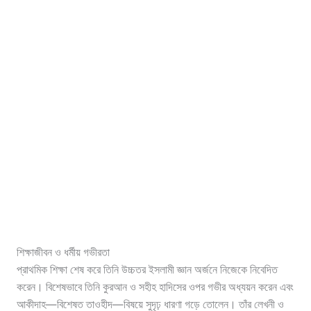
শিক্ষাজীবন ও ধর্মীয় গভীরতা
প্রাথমিক শিক্ষা শেষ করে তিনি উচ্চতর ইসলামী জ্ঞান অর্জনে নিজেকে নিবেদিত
করেন। বিশেষভাবে তিনি কুরআন ও সহীহ হাদিসের ওপর গভীর অধ্যয়ন করেন এবং
আকীদাহ—বিশেষত তাওহীদ—বিষয়ে সুদৃঢ় ধারণা গড়ে তোলেন। তাঁর লেখনী ও