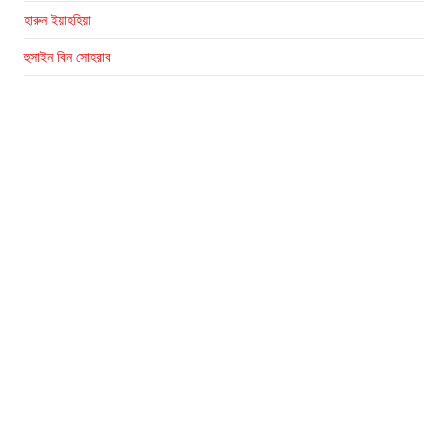
হারুন ইয়াহহিয়া
হুসাইন বিন সোহরাব