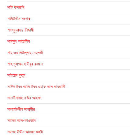
শফি উসমানি
শফীউদ্দীন সরদার
শামসুন্নাহার নিজামী
শামসুল আরেফীন
শাহ ওয়ালিউল্লাহ দেহলভী
শাহ মুহাম্মদ হাবীবুর রহমান
সাইয়েদ কুতুব
সাঈদ ইবন আলি ইবন ওহাফ আল কাহতানী
সানাউল্লাহ নজির আহমদ
সালাহউদ্দীন জাহাঙ্গীর
সালেহ আল-ফাওজান
সালেহ উদ্দীন আহমদ জহুরী