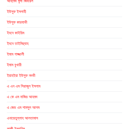
আহমেদ মুসা জিবরিল
ইউসুফ ইসলাহী
ইউসুফ কারযাভী
ইবনে কাইয়িম
ইবনে তাইমিয়্যাহ
ইমাম গাজ্জালী
ইমাম বুখারী
ইয়াহইয়া ইউসুফ নদভী
এ এন এম সিরাজুল ইসলাম
এ কে এম নাজির আহমদ
এ জেড এম শামসুল আলম
এনায়েতুল্লাহ আলতামাস
কাজী ইব্রাহিম