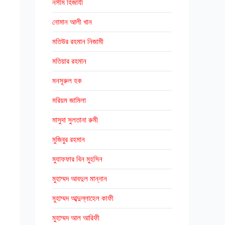
নসীম হিজাযী
নোমান আলী খান
মতিউর রহমান নিজামী
মতিয়ার রহমান
মনসূরুল হক
মরিয়ম জামিলা
মাসুদা সুলতানা রুমী
মুজিবুর রহমান
মুযাফফার বিন মুহসিন
মুহাম্মদ আবদুল মান্নান
মুহাম্মদ আব্দুল্লাহেল কাফী
মুহাম্মদ আল আরিফী