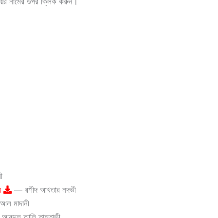
য়ের নামের উপর ক্লিক করুন।
ী
্র
— রশীদ আখতার নদভী
ল মাদানী
আবদুল আলি তাহতাভী