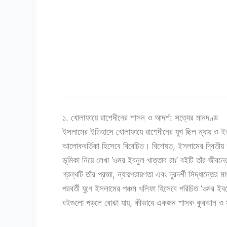
১. খোলাফায়ে রাশেদীনের শাসন ও আদর্শ: সত্যের মানদণ্ড
ইসলামের ইতিহাসে খোলাফায়ে রাশেদীনের যুগ ছিল ন্যায় ও 
আলোকবর্তিকা হিসেবে বিবেচিত। বিশেষত, ইসলামের দ্বিতীয় খ
ভূমিকা নিয়ে লেখা ‘ওমর ইবনুল খাত্তাব রাঃ’ বইটি তাঁর জীবনের
গ্রন্থটি তাঁর প্রজ্ঞা, ন্যায়পরায়ণতা এবং দূরদর্শী সিদ্ধান্তে
পরবর্তী যুগে ইসলামের পঞ্চম খলিফা হিসেবে পরিচিত ‘ওমর ইব
বইগুলো পড়লে বোঝা যায়, কীভাবে একজন শাসক কুরআন ও সুন