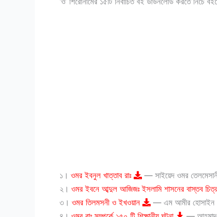
‘ও’ শিরোনামের ১৫টি নির্বাচিত বই ডাউনলোড করতে নিচে বই
১।
ওমর ইবনুল খাত্তাব রাঃ
— সাইয়েদ ওমর তেলমেসান
২।
ওমর ইবনে আব্দুল আজিজঃ ইসলামি শাসনের বাস্তব চিত
৩।
ওমর তিলমসনী ও ইখওয়ান
— এম আমীর হোসাইন আ
৪।
ওমর রাঃ সম্পর্কে ১৫০ টি শিক্ষানীয় ঘটনা
— আহমাদ 