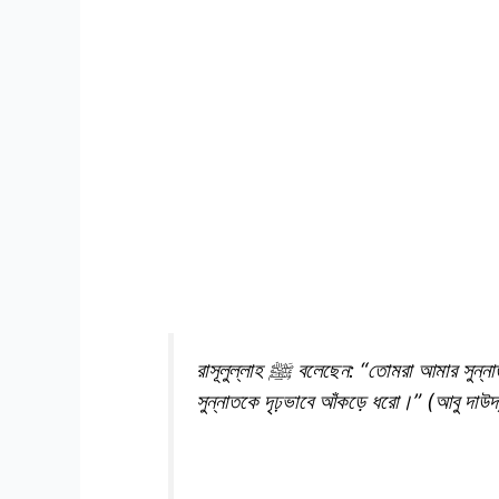
রাসূলুল্লাহ ﷺ বলেছেন: “তোমরা আমার সুন্নাত এবং আমার পরবর্তীতে হেদায়েতপ্রাপ্ত খোলাফায়ে রাশেদীনের
সুন্নাতকে দৃঢ়ভাবে আঁকড়ে ধরো।” (আবু দাউ