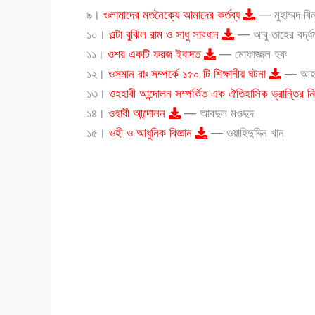
৯।
ওলামাদের মতনৈক্যে আমাদের কর্তব্য
— মুহাম্মদ ব
১০।
ওল্টা বুঝিল রাম ও সাধু সাবধান
— আবু তাহের বর্দ্ধম
১১।
ওশর একটি ফরজ ইবাদত
— মোফাজ্জল হক
১২।
ওসমান রাঃ সম্পর্কে ১৫০ টি শিক্ষানীয় ঘটনা
— আহমা
১৩।
ওহহাবী আন্দোলন সম্পর্কিত এক ঐতিহাসিক ভ্রান্তির 
১৪।
ওহাবী আন্দোলন
— আবদুল মওদুদ
১৫।
ওহী ও আধুনিক বিজ্ঞান
— ওয়াহিদুদ্দিন খান