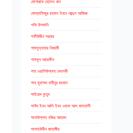
মোশারাফ হোসেন খান
মোস্তাফিজুর রহমান ইবনে আব্দুল আজিজ
শফি উসমানি
শফীউদ্দীন সরদার
শামসুন্নাহার নিজামী
শামসুল আরেফীন
শাহ ওয়ালিউল্লাহ দেহলভী
শাহ মুহাম্মদ হাবীবুর রহমান
সাইয়েদ কুতুব
সাঈদ ইবন আলি ইবন ওহাফ আল কাহতানী
সানাউল্লাহ নজির আহমদ
সালাহউদ্দীন জাহাঙ্গীর