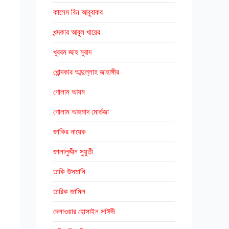
কাসেম বিন আবুবাকর
খন্দকার আবুল খায়ের
খুররম জাহ মুরাদ
খোন্দকার আব্দুল্লাহ জাহাঙ্গীর
গোলাম আযম
গোলাম আহমাদ মোর্তজা
জাকির নায়েক
জালালুদ্দীন সুয়ুতী
তাকি উসমানি
তারিক জামিল
দেলাওয়ার হোসাইন সাঈদী