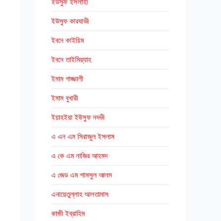
ইউসুফ ইসলাহী
ইউসুফ কারযাভী
ইবনে কাইয়িম
ইবনে তাইমিয়্যাহ
ইমাম গাজ্জালী
ইমাম বুখারী
ইয়াহইয়া ইউসুফ নদভী
এ এন এম সিরাজুল ইসলাম
এ কে এম নাজির আহমদ
এ জেড এম শামসুল আলম
এনায়েতুল্লাহ আলতামাস
কাজী ইব্রাহিম