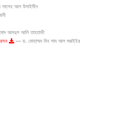
িন সালেহ আল উসাইমীন
ানী
দ আবদুল আলি তাহতাভী
নিরসন
— ড. মোহাম্মদ বিন সাদ আল শুয়াইইর