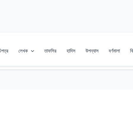
চিপত্র
লেখক
তাফসির
হাদিস
উপন্যাস
বর্ণমালা
বি