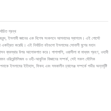
বাচিত গ্রন্থ
কবৃন্দ, ইসলামী জ্ঞানের এক বিশেষ সংকলনে আপনাদের স্বাগতম। এই পোস্টে
ন্থ একত্রিত করেছি। এই নির্বাচিত বইগুলো ইসলামের সোনালী যুগের মহান
সন ব্যবস্থার উপর আলোকপাত করে। পাশাপাশি, ওয়াসীলা বা মাধ্যম গ্রহণ, ওহাবী
ক, যেমন ওরিয়েন্টালিজম ও ওহী-আধুনিক বিজ্ঞানের সম্পর্ক, সেই সকল মৌলিক
ে ইসলামের ইতিহাস, ফিকহ এবং সমকালীন চ্যালেঞ্জ সম্পর্কে গভীর অন্তর্দৃষ্টি