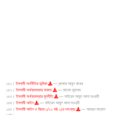
১৫১।
ইসলামী অর্থনীতির ভূমিকা
— খন্দকার আবুল খায়ের
১৫২।
ইসলামী অর্থব্যবস্থায় যাকাত
— জাবেদ মুহাম্মদ
১৫৩।
ইসলামী অর্থব্যবস্থার মূলনীতি
— সাইয়েদ আবুল আলা মওদুদী
১৫৪।
ইসলামী আইন
— সাইয়েদ আবুল আলা মওদুদী
১৫৫।
ইসলামী আইন ও বিচার ১/১২ বর্ষঃ ১/৪৭সংখ্যাঃ
— আবদুল মান্নান