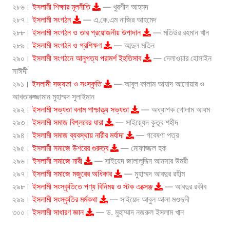
২৮৬।
ইসলামী শিক্ষার মূলনীতি
— খুরশীদ আহমদ
২৮৭।
ইসলামী সংগঠন
— এ.কে.এম নাজির আহমেদ
২৮৮।
ইসলামী সংগঠন ও তার প্রয়োজনীয় উপাদান
— মতিউর রহমান খান
২৮৯।
ইসলামী সংগঠন ও প্রশিক্ষণ
— আব্দুল মতিন
২৯০।
ইসলামী সংগঠনে আনুগত্য পরামর্শ ইহতিসাব
— দেলাওয়ার হোসাইন
সাঈদী
২৯১।
ইসলামী সভ্যতা ও সংস্কৃতি
— আবুল কালাম আযাদ আনোয়ার ও
আখতারুজ্জামান মুহাম্মদ সুলাইমান
২৯২।
ইসলামী সভ্যতা বনাম পাশ্চাত্ত্য সভ্যতা
— অধ্যাপক গোলাম আযম
২৯৩।
ইসলামী সমাজ বিপ্লবের ধারা
— সাইয়্যেদ কুতুব শহীদ
২৯৪।
ইসলামী সমাজ ব্যবস্থায় নারীর মর্যাদা
— গবেষণা পত্র
২৯৫।
ইসলামী সমাজে উশরের গুরুত্ব
— মোফাজ্জল হক
২৯৬।
ইসলামী সমাজে নারী
— সাইয়েদ জালালুদ্দিন আনসার উমরী
২৯৭।
ইসলামী সমাজে মজুরের অধিকার
— মুহাম্মদ আবদুর রহীম
২৯৮।
ইসলামী সংস্কৃতিতে পণ্য বিনিময় ও স্টক এক্সেঞ্জ
— আবদুর রকীব
২৯৯।
ইসলামী সংস্কৃতির মর্মকথা
— সাইয়েদ আবুল আলা মওদুদী
৩০০।
ইসলামী সাধারণ জ্ঞান
— ড. মুহাম্মাদ নজরুল ইসলাম খান