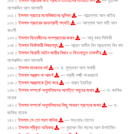
১৩০।
ইসলাম প্রচারক ভাই প্রথমে তাওহীদের দাওয়াত দিন
— মুহাম্মদ
নাসেরুদ্দিন আল আলবানী
১৩১।
ইসলাম প্রচারে মনোবিজ্ঞানের ভূমিকা
— আব্দুল্লাহ আল খাতির
১৩২।
ইসলাম প্রচারের হৃদয়গ্রাহী পদ্ধতি
— আল্লামা আল বাহী আল
খাওলী
১৩৩।
ইসলাম বিদ্বেষীদের অপপ্রচারের জবাব
— আবু বকর সিদ্দিকী
১৩৪।
ইসলাম বিনষ্টকারী বিষয়সমূহ
— আব্দুল আযীয বিন আব্দুল্লাহ বিন বায
১৩৫।
ইসলাম বিরোধী আইন জারীর বিধান ও ফিতনাতুত তাকফীর
—
নাসেরুদ্দিন আল আলবানী
১৩৬।
ইসলাম মানবতার ধর্ম
— ড. মুস্তাফা আস্‌ সাবায়ী
১৩৭।
ইসলাম সন্ত্রাস না আদর্শ
— স্বামী লক্ষ্মী শংকরাচার্য
১৩৮।
ইসলাম সন্ত্রাসকে নিন্দা করে
— হারুন ইয়াহিয়া
১৩৯।
ইসলাম সম্পর্কে অমুসলিমদের আপত্তি সমূহের জবাব
— ড. জাকির
নায়েক
১৪০।
ইসলাম সম্পর্কে অমুসলিমদের কিছু সাধারণ প্রশ্নের জবাব
— ড.
জাকির নায়েক
১৪১।
ইসলাম সে তো পরশ মানিক
— মন্‌ওয়ার হোসেন
১৪২।
ইসলাম স্বীকৃত অধিকার
— মুহাম্মদ বিন সালেহ আল উসাইমিন