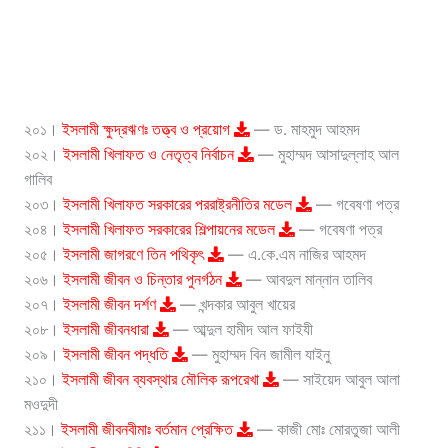
২০১।
ইসলামী ক্ষুদ্রঋণঃ তত্ত্ব ও প্রয়োগ
— ড. মাহমুদ আহমদ
২০২।
ইসলামী খিলাফত ও নেতৃত্ব নির্বাচন
— মুহাম্মদ আসাদুল্লাহ আল
গালিব
২০৩।
ইসলামী খিলাফত সরকারের পররাষ্ট্রনীতির মডেল
— গবেষণা পত্র
২০৪।
ইসলামী খিলাফত সরকারের শিল্পায়নের মডেল
— গবেষণা পত্র
২০৫।
ইসলামী জাগরণে তিন পথিকৃৎ
— এ.কে.এম নাজির আহমদ
২০৬।
ইসলামী জীবন ও চিন্তার পুনর্গঠন
— আবদুল মান্নান তালিব
২০৭।
ইসলামী জীবন দর্শণ
— খন্দকার আবুল খায়ের
২০৮।
ইসলামী জীবনধারা
— আব্দুল হামীদ আল ফাইযী
২০৯।
ইসলামী জীবন পদ্ধতি
— মুহাম্মদ বিন জামীল যাইনু
২১০।
ইসলামী জীবন ব্যবস্থার মৌলিক রূপরেখা
— সাইয়েদ আবুল আলা
মওদুদী
২১১।
ইসলামী জীবনবীমাঃ বর্তমান প্রেক্ষিত
— কাজী মোঃ মোরতুজা আলী