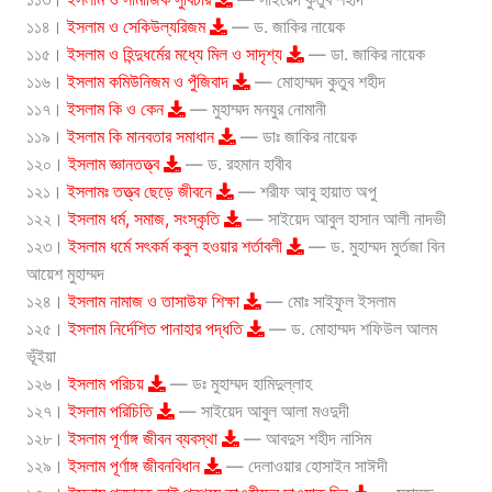
১১৪।
ইসলাম ও সেকিউল্যরিজম
— ড. জাকির নায়েক
১১৫।
ইসলাম ও হিন্দুধর্মের মধ্যে মিল ও সাদৃশ্য
— ডা. জাকির নায়েক
১১৬।
ইসলাম কমিউনিজম ও পুঁজিবাদ
— মোহাম্মদ কুতুব শহীদ
১১৭।
ইসলাম কি ও কেন
— মুহাম্মদ মনযুর নোমানী
১১৯।
ইসলাম কি মানবতার সমাধান
— ডাঃ জাকির নায়েক
১২০।
ইসলাম জ্ঞানতত্ত্ব
— ড. রহমান হাবীব
১২১।
ইসলামঃ তত্ত্ব ছেড়ে জীবনে
— শরীফ আবু হায়াত অপু
১২২।
ইসলাম ধর্ম, সমাজ, সংস্কৃতি
— সাইয়েদ আবুল হাসান আলী নাদভী
১২৩।
ইসলাম ধর্মে সৎকর্ম কবুল হওয়ার শর্তাবলী
— ড. মুহাম্মদ মুর্তজা বিন
আয়েশ মুহাম্মদ
১২৪।
ইসলাম নামাজ ও তাসাউফ শিক্ষা
— মোঃ সাইফুল ইসলাম
১২৫।
ইসলাম নির্দেশিত পানাহার পদ্ধতি
— ড. মোহাম্মদ শফিউল আলম
ভূঁইয়া
১২৬।
ইসলাম পরিচয়
— ডঃ মুহাম্মদ হামিদুল্লাহ
১২৭।
ইসলাম পরিচিতি
— সাইয়েদ আবুল আলা মওদুদী
১২৮।
ইসলাম পূর্ণাঙ্গ জীবন ব্যবস্থা
— আবদুস শহীদ নাসিম
১২৯।
ইসলাম পূর্ণাঙ্গ জীবনবিধান
— দেলাওয়ার হোসাইন সাঈদী