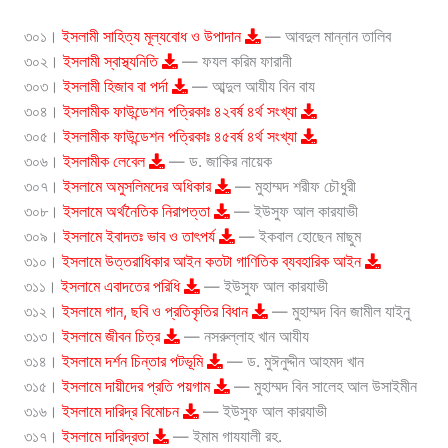
৩০১।
ইসলামী সাহিত্য মূল্যবোধ ও উপাদান
— আবদুল মান্নান তালিব
৩০২।
ইসলামী স্বাস্থ্যনিতি
— ফযল করিম ফারানী
৩০৩।
ইসলামী হিজাব বা পর্দা
— আব্দুল আযীয বিন বায
৩০৪।
ইসলামীক ফাউন্ডেশন পত্রিকাঃ ৪২বর্ষ ৪র্থ সংখ্যা
৩০৫।
ইসলামীক ফাউন্ডেশন পত্রিকাঃ ৪৫বর্ষ ৪র্থ সংখ্যা
৩০৬।
ইসলামীক লেবেল
— ড. জাকির নায়েক
৩০৭।
ইসলামে অমুসলিমদের অধিকার
— মুহাম্মদ শরীফ চৌধুরী
৩০৮।
ইসলামে অর্থনৈতিক নিরাপত্তা
— ইউসুফ আল কারযাভী
৩০৯।
ইসলামে ইবাদতঃ ভাব ও তাৎপর্য
— ইকবাল হোছেন মাছুম
৩১০।
ইসলামে উত্তরাধিকার আইন কতটা গাণিতিক ব্যবহারিক আইন
৩১১।
ইসলামে এবাদতের পরিধি
— ইউসুফ আল কারযাভী
৩১২।
ইসলামে গান, ছবি ও প্রতিকৃতির বিধান
— মুহাম্মদ বিন জামীল যাইনু
৩১৩।
ইসলামে জীবন চিত্র
— নসরুল্লাহ খান আযীয
৩১৪।
ইসলামে দর্শন চিন্তার পটভূমি
— ড. মুঈনুদ্দীন আহমদ খান
৩১৫।
ইসলামে দায়ীদের প্রতি পয়গাম
— মুহাম্মদ বিন সালেহ আল উসাইমীন
৩১৬।
ইসলামে দারিদ্র বিমোচন
— ইউসুফ আল কারযাভী
৩১৭।
ইসলামে দারিদ্রতা
— ইমাম গাযযালী রহ.