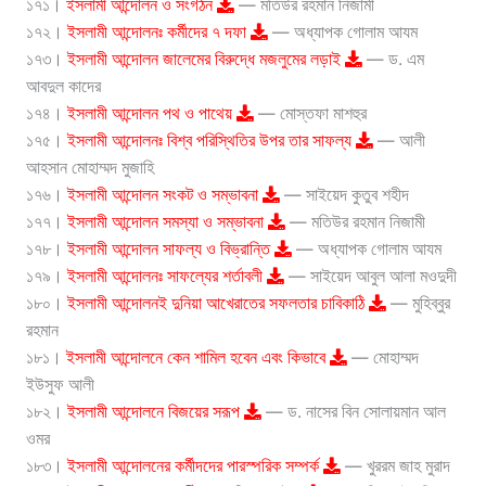
১৭১।
ইসলামী আন্দোলন ও সংগঠন
— মতিউর রহমান নিজামী
১৭২।
ইসলামী আন্দোলনঃ কর্মীদের ৭ দফা
— অধ্যাপক গোলাম আযম
১৭৩।
ইসলামী আন্দোলন জালেমের বিরুদ্ধে মজলুমের লড়াই
— ড. এম
আবদুল কাদের
১৭৪।
ইসলামী আন্দোলন পথ ও পাথেয়
— মোস্তফা মাশহুর
১৭৫।
ইসলামী আন্দোলনঃ বিশ্ব পরিস্থিতির উপর তার সাফল্য
— আলী
আহসান মোহাম্মদ মুজাহি
১৭৬।
ইসলামী আন্দোলন সংকট ও সম্ভাবনা
— সাইয়েদ কুতুব শহীদ
১৭৭।
ইসলামী আন্দোলন সমস্যা ও সম্ভাবনা
— মতিউর রহমান নিজামী
১৭৮।
ইসলামী আন্দোলন সাফল্য ও বিভ্রান্তি
— অধ্যাপক গোলাম আযম
১৭৯।
ইসলামী আন্দোলনঃ সাফল্যের শর্তাবলী
— সাইয়েদ আবুল আলা মওদুদী
১৮০।
ইসলামী আন্দোলনই দুনিয়া আখেরাতের সফলতার চাবিকাঠি
— মুহিব্বুর
রহমান
১৮১।
ইসলামী আন্দোলনে কেন শামিল হবেন এবং কিভাবে
— মোহাম্মদ
ইউসুফ আলী
১৮২।
ইসলামী আন্দোলনে বিজয়ের সরূপ
— ড. নাসের বিন সোলায়মান আল
ওমর
১৮৩।
ইসলামী আন্দোলনের কর্মীদদের পারস্পরিক সম্পর্ক
— খুররম জাহ মুরাদ