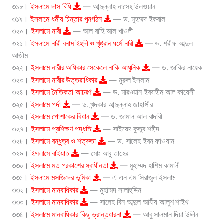
৩১৮।
ইসলামে দাস বিধি
— আব্দুল্লাহ নাসেহ উলওয়ান
৩১৯।
ইসলামে ধর্মীয় চিন্তার পুনর্গঠন
— ড. মুহম্মদ ইকবাল
৩২০।
ইসলামে নারী
— আল বাহি আল খাওলী
৩২১।
ইসলামে নারী বনাম ইহুদী ও খৃষ্ট্রান ধর্মে নারী
— ড. শরীফ আব্দুল
আজীম
৩২২।
ইসলামে নারীর অধিকার সেকেলে নাকি আধুনিক
— ড. জাকির নায়েক
৩২৩।
ইসলামে নারীর উত্তরাধিকার
— নুরুল ইসলাম
৩২৪।
ইসলামে নৈতিকতা আচরণ
— ড. মারওয়ান ইবরাহীম আল কায়েসী
৩২৫।
ইসলামে পর্দা
— ড. খন্দকার আব্দুল্লাহ জাহাঙ্গীর
৩২৬।
ইসলামে পোশাকের বিধান
— ড. জামাল আল বাদাবী
৩২৭।
ইসলামে প্রশিক্ষণ পদ্ধতি
— সাইয়েদ কুতুব শহীদ
৩২৮।
ইসলামে বন্ধুত্ব ও শত্রুতা
— ড. সালেহ ইবন ফাওযান
৩২৯।
ইসলামে বাইয়াত
— মোঃ আবু তাহের
৩৩০।
ইসলামে মত প্রকাশের স্বাধীনতা
— মুহাম্মদ হাশিম কামালী
৩৩১।
ইসলামে মসজিদের ভূমিকা
— এ এন এম সিরাজুল ইসলাম
৩৩২।
ইসলামে মানবাধিকার
— মুহাম্মদ সালাহুদ্দিন
৩৩৩।
ইসলামে মানবাধিকার
— সালেহ বিন আব্দুল আযীয আলুশ শাইখ
৩৩৪।
ইসলামে মানবাধিকার কিছু ভ্রান্তধারনা
— আবু সালমান দিয়া উদ্দীন