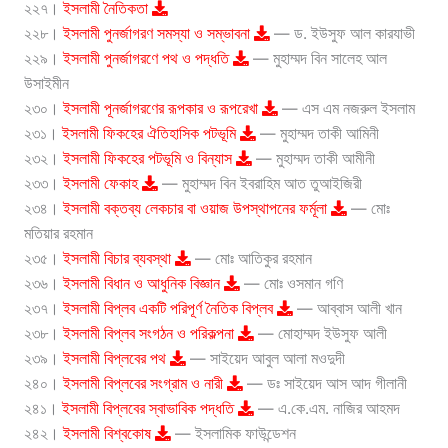
২২৭।
ইসলামী নৈতিকতা
২২৮।
ইসলামী পুনর্জাগরণ সমস্যা ও সম্ভাবনা
— ড. ইউসুফ আল কারযাভী
২২৯।
ইসলামী পুনর্জাগরণে পথ ও পদ্ধতি
— মুহাম্মদ বিন সালেহ আল
উসাইমীন
২৩০।
ইসলামী পূনর্জাগরণের রূপকার ও রূপরেখা
— এস এম নজরুল ইসলাম
২৩১।
ইসলামী ফিকহের ঐতিহাসিক পটভূমি
— মুহাম্মদ তাকী আমিনী
২৩২।
ইসলামী ফিকহের পটভূমি ও বিন্যাস
— মুহাম্মদ তাকী আমীনী
২৩৩।
ইসলামী ফেকাহ
— মুহাম্মদ বিন ইবরাহিম আত তুআইজিরী
২৩৪।
ইসলামী বক্তব্য লেকচার বা ওয়াজ উপস্থাপনের ফর্মূলা
— মোঃ
মতিয়ার রহমান
২৩৫।
ইসলামী বিচার ব্যবস্থা
— মোঃ আতিকুর রহমান
২৩৬।
ইসলামী বিধান ও আধুনিক বিজ্ঞান
— মোঃ ওসমান গণি
২৩৭।
ইসলামী বিপ্লব একটি পরিপূর্ণ নৈতিক বিপ্লব
— আব্বাস আলী খান
২৩৮।
ইসলামী বিপ্লব সংগঠন ও পরিকল্পনা
— মোহাম্মদ ইউসুফ আলী
২৩৯।
ইসলামী বিপ্লবের পথ
— সাইয়েদ আবুল আলা মওদুদী
২৪০।
ইসলামী বিপ্লবের সংগ্রাম ও নারী
— ডঃ সাইয়েদ আস আদ গীলানী
২৪১।
ইসলামী বিপ্লবের স্বাভাবিক পদ্ধতি
— এ.কে.এম. নাজির আহমদ
২৪২।
ইসলামী বিশ্বকোষ
— ইসলামিক ফাউন্ডেশন