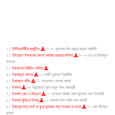
১।
ইউনিভার্সিটির ক্যান্টিনে
— ড. মুহাম্মাদ বিন আব্দুর রহমান আরিফী
২।
ইউরোপে ইসলামের আলো বসনিয়া হারজেগোভিনা
— এ এন এম সিরাজুল
ইসলাম
৩।
ইকবালের নির্বাচিত কবিতা
৪।
ইকামাতুস সালাত
— কাজী মুহাম্মদ ইব্রাহীম
৫।
ইকামাতে দ্বীন
— অধ্যাপক গোলাম আযম
৬।
ইখলাস
— আব্দুল্লাহ আল মামুন আল আযহারী
৭।
ইখলাস কেন ও কিভাবে
— গবেষণা পরিষদ আল মুনতাদা আল ইসলামী
৮।
ইখলাস মুক্তির উপায়
— ফায়সাল বিন আলি আল বাদানী
৯।
ইচ্ছাকৃতভাবে অর্থ না বুঝে কুরআন পড়া সওয়াব না গুনাহ
— মোঃ মতিয়ার
রহমান