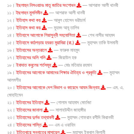
১০।
ইছলাহুন নিসওয়ানঃ মাতৃ জাতির সংশোধন
— আশরাফ আলী থানবী
১১।
ইছলাহুন মুসলিমীন
— আশরাফ আলী থানবী
১২।
ইতিহাস কথা কয়
— আবুল হোসেন ভট্টাচার্য
১৩।
ইতিহাস কথা কয়
— মুহমদ আবূ তালিব
১৪।
ইতিহাসে আলোকে শিয়াসুন্নী সহযোগিতা
— শেখ নাসীর আহমদ
১৫।
ইতিহাসে কাঠগড়ায় হযরত মুয়াবিয়া (রা.)
— মুহাম্মদ তাকি উসমানী
১৬।
ইতিহাসের অন্তরালে
— ফারুক মাহমুদ
১৭।
ইতিহাসের অলি গলি
— জিয়াউল হক
১৮।
ইবাদাত কবুলের শর্তসমূহ
— মোঃ মতিয়ার রহমান
১৯।
ইতিহাসের আলোকে আমাদের শিক্ষার ঐতিহ্য ও প্রকৃতি
— মুহাম্মদ
আলমগীর
২০।
ইতিহাসের আলোকে দেশ বিভাগ ও কায়েদে আযম জিন্নাহ
— এম. এ.
মোহাইমেন
২১।
ইতিহাসের ইতিহাস
— গোলাম আহমাদ মোর্তজা
২২।
ইতিহাসের জানালা
— সালাহউদ্দীন জাহাঙ্গীর
২৩।
ইতিহাসের দুর্লভ তথ্যাবলী
— মুহাম্মদ গোফরান রশীদি কিরানভী
২৪।
ইতিহাসের শাস্তি
— এম এ ওয়াহিদ
২৫।
ইত্তিবায়ে সুন্নাতের মাসায়েল
— মুহাম্মদ ইকবাল কিলানী