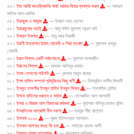
৫৩।
ইয়া আবি! জাওয়্যিজনিঃ বাবা! আমার বিয়ের ব্যবস্থা করুন
— আবদুল
মালিক আল-কাসিম
৫৪।
ইয়াজুজ ও মাজুজ
— ইমরান নযর হোসেন
৫৫।
ইয়ারমুকের লড়াই
— আবু সাঈদ মুহাম্মদ আব্দুল হাই
৫৬।
ইযাহুল ইসলাম
— আবু বকর সিরাজী
৫৭।
ইরাণী ইনকেলাব ইমাম খোমেনী ও শিয়া মতবাদ
— মুহাম্মফ মনযুর
নোমানী
৫৮।
ইরান বিপ্লব একটি পর্যালোচনা
— মুহাম্মদ সালাহুদ্দীন
৫৯।
ইরানের বিপ্লব
— আহমদ আনিসুর রহমান
৬০।
ইলম গোপনের পরিণতি
— খন্দকার আবুল খায়ের
৬১।
ইলম হাসিল সম্পর্কে পূর্বসূরিদের কিছু বাণী
— হিসামুদ্দিন সালীম কিলানী
৬২।
ইলমুত তাফসীর ইলমুল হাদিস ইলমুল ফিকহ
— ইসলামিক সেন্টার
৬৩।
ইলমে হাদিসের গুরুত্ব ও মর্যাদা
— নাসেরুদ্দিন আল আলবানী
৬৪।
ইসরা ও মিরাজ আল হিজাবের মর্মকথা
— মুহাম্মাদ খলিলুর রহমান মুমিন
৬৫।
ইসরাইলের আগ্রাসী নীল নকশা
— মাহমুদ শীছ খাত্তাব
৬৬।
ইসলাম ২০০০
— মুরাদ উইলফ্রেড হফম্যান
৬৭।
ইসলাম আপনার কাছে কি চায়
— সাইয়েদ হামেদ আলী
৬৮।
ইসলাম আমার ভালোবাসা
— আব্দুল্লাহ আড়িয়ার