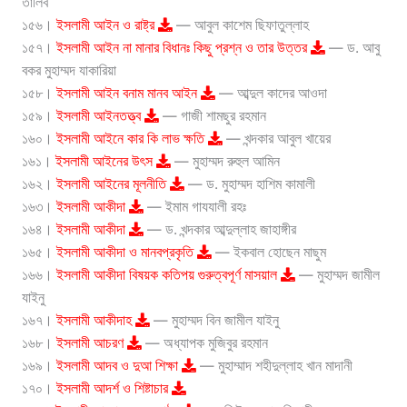
তালিব
১৫৬।
ইসলামী আইন ও রাষ্ট্র
— আবুল কাশেম ছিফাতুল্লাহ
১৫৭।
ইসলামী আইন না মানার বিধানঃ কিছু প্রশ্ন ও তার উত্তর
— ড. আবু
বকর মুহাম্মদ যাকারিয়া
১৫৮।
ইসলামী আইন বনাম মানব আইন
— আব্দুল কাদের আওদা
১৫৯।
ইসলামী আইনতত্ত্ব
— গাজী শামছুর রহমান
১৬০।
ইসলামী আইনে কার কি লাভ ক্ষতি
— খন্দকার আবুল খায়ের
১৬১।
ইসলামী আইনের উৎস
— মুহাম্মদ রুহুল আমিন
১৬২।
ইসলামী আইনের মূলনীতি
— ড. মুহাম্মদ হাশিম কামালী
১৬৩।
ইসলামী আকীদা
— ইমাম গাযযালী রহঃ
১৬৪।
ইসলামী আকীদা
— ড. খন্দকার আব্দুল্লাহ জাহাঙ্গীর
১৬৫।
ইসলামী আকীদা ও মানবপ্রকৃতি
— ইকবাল হোছেন মাছুম
১৬৬।
ইসলামী আকীদা বিষয়ক কতিপয় গুরুত্বপূর্ণ মাসয়াল
— মুহাম্মদ জামীল
যাইনু
১৬৭।
ইসলামী আকীদাহ
— মুহাম্মদ বিন জামীল যাইনু
১৬৮।
ইসলামী আচরণ
— অধ্যাপক মুজিবুর রহমান
১৬৯।
ইসলামী আদব ও দুআ শিক্ষা
— মুহাম্মাদ শহীদুল্লাহ খান মাদানী
১৭০।
ইসলামী আদর্শ ও শিষ্টাচার