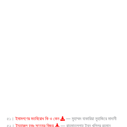
৫১।
ইমামগণের মতবিরোধ কি ও কেন
— মুহাম্মদ যাকারিয়া মুহাজিরে মাদানী
৫২।
ইযহারুল হকঃ সত্যের বিজয়
— রাহমাতুল্লাহ ইবন খলিলুর রহমান