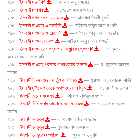
২১২।
ইসলামী দণ্ডবিধি
— খন্দকার আবুল খায়ের
২১৩।
ইসলামী দন্ডবিধি
— ড. আব্দুল আযীয আমের
২১৪।
ইসলামী দর্শন ১ম ও ২য় খণ্ড
— আল্লামা শিবলী নুমানী
২১৫।
ইসলামী দাওয়াত ও কর্মনীতি
— সাইয়েদ আবুল আলা মওদুদী
২১৬।
ইসলামী দাওয়াত ও তার দাবী
— সাইয়েদ আবুল আলা মওদুদী
২১৭।
ইসলামী দাওয়াতের পথ
— সাইয়েদ আবুল আলা মওদুদী
২১৮।
ইসলামী দাওয়াতের পদ্ধতি ও আধুনিক প্রেক্ষাপট
— ড. মুহাম্মদ
আবদুর রহমান আনওয়ারী
২১৯।
ইসলামী দাওয়াহ প্রসারে গণমাধ্যমের অবদান
— ড. মুহাম্মদ আবদুল
কাদের
২২০।
ইসলামী দিবস সমূহ বার চাঁন্দের ফযিলত
— মুহাম্মদ আবুল কাসেম গাজী
২২১।
ইসলামী দৃষ্টিকোণ থেকে অর্থশাস্ত্রের ভবিষ্যৎ
— ড. এম উমর চাপরা
২২২।
ইসলামী নামের সংকলন
— হাফেজ মাঈনুল ইসলাম
২২৩।
ইসলামী নীতিমালার আলোকে বরকত অর্জন
— সালেহ ইবন আব্দুল
আযীয
২২৪।
ইসলামী নেতৃত্ব
— এ.কে.এম নাজির আহমেদ
২২৫।
ইসলামী নেতৃত্ব
— মুহাম্মদ কামারুজ্জামান
২২৬।
ইসলামী নেতৃত্বের গুণাবলী
— খুররম জাহ মুরাদ