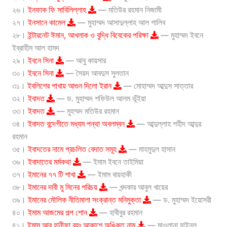
২৬।
ইনফাক ফি সাবিলিল্লাহ
— মতিউর রহমান নিজামী
২৭।
ইনসানে কামেল
— মুহাম্মদ আসাদুল্লাহ আল গালিব
২৮।
ইন্টারনেট ঈমান, আখলাক ও বুদ্ধি বিবেকের পরিক্ষা
— মুহাম্মদ ইবনে
ইব্রাহীম আল হামদ
২৯।
ইবনে সিনা
— আবু কায়সার
৩০।
ইবনে সিনা
— সৈয়দ আবদুস সুলতান
৩১।
ইবলিশের পাখায় আগুন দিলো ইরান
— মোহাম্মদ আব্দুস সাত্তার
৩২।
ইবাদত
— ড. মুহাম্মদ শফিউল আলম ভূঁইয়া
৩৩।
ইবাদত
— মুহম্মদ মতিউর রহমান
৩৪।
ইবাদত বন্দেগীতে মধ্যম পন্থা অবলম্বন
— আব্দুল্লাহ শহীদ আব্দুর
রহমান
৩৫।
ইবাদতের নামে প্রচলিত বেদাত সমূহ
— মাহমুদুল হাসান
৩৬।
ইবাদাতের মর্মকথা
— ইমাম ইবনে তাইমিয়া
৩৭।
ইমানের ৭৭ টি শাখা
— ইমাম বায়হাকী
৩৮।
ইমানের দাবী মু মিনের পরিচয়
— খন্দকার আবুল খায়ের
৩৯।
ইমানের মৌলিক নীতিমালা সংক্রান্ত মনিমুক্তা
— ড. মুহাম্মদ ইয়োসরী
৪০।
ইমাম আজমের গল্প শোন
— হাবীবুর রহমান
৪১।
ইমাম আবু হানীফা রহঃ আকাশে অঙ্কিত নাম
— মাওলানা যাইনুল