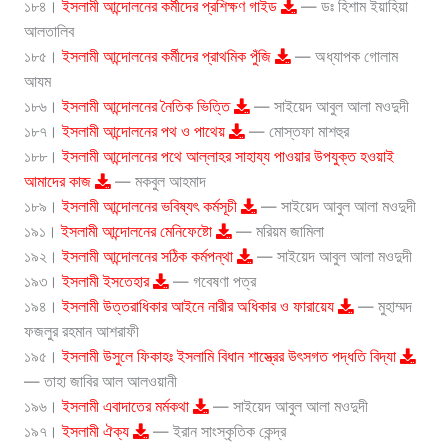
১৮৪।
ইসলামী আন্দোলনের কর্মীদের প্রশিক্ষণ গাইড
— ডঃ হিশাম ইয়াহিয়া
আলতালিব
১৮৫।
ইসলামী আন্দোলনের কর্মীদের প্রাথমিক পুঁজি
— অধ্যাপক গোলাম
আযম
১৮৬।
ইসলামী আন্দোলনের নৈতিক ভিত্তি
— সাইয়েদ আবুল আলা মওদুদী
১৮৭।
ইসলামী আন্দোলনের পথ ও পাথেয়
— মোস্তফা মাশহুর
১৮৮।
ইসলামী আন্দোলনের পথে আল্লাহর সাহায্য পাওয়ার উপযুক্ত হওয়াই
আমাদের কাজ
— মকবুল আহমাদ
১৮৯।
ইসলামী আন্দোলনের ভবিষ্যৎ কর্মসূচী
— সাইয়েদ আবুল আলা মওদুদী
১৯১।
ইসলামী আন্দোলনের মেনিফেষ্টো
— মরিয়ম জামিলা
১৯২।
ইসলামী আন্দোলনের সঠিক কর্মপন্থা
— সাইয়েদ আবুল আলা মওদুদী
১৯৩।
ইসলামী ইসতেহার
— গবেষণা পত্র
১৯৪।
ইসলামী উত্তরাধিকার আইনে নারীর অধিকার ও ফারায়েয
— মুহাম্মদ
ফজলুর রহমান আশরাফী
১৯৫।
ইসলামী উসুলে ফিকাহঃ ইসলামি বিধান শাস্ত্রের উৎসগত পদ্ধতি বিদ্যা
— তাহা জাবির আল আলওয়ানী
১৯৬।
ইসলামী এবাদাতের মর্মকথা
— সাইয়েদ আবুল আলা মওদুদী
১৯৭।
ইসলামী ঐক্য
— ইরান সাংস্কৃতিক কেন্দ্র