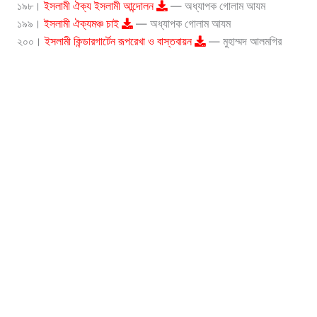
১৯৮।
ইসলামী ঐক্য ইসলামী আন্দোলন
— অধ্যাপক গোলাম আযম
১৯৯।
ইসলামী ঐক্যমঞ্চ চাই
— অধ্যাপক গোলাম আযম
২০০।
ইসলামী কিন্ডারগার্টেন রূপরেখা ও বাস্তবায়ন
— মুহাম্মদ আলমগির