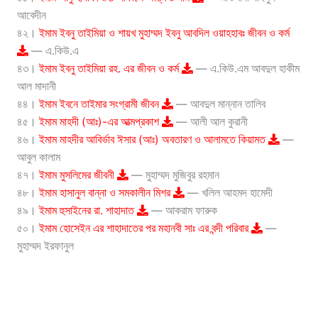
আবেদীন
৪২।
ইমাম ইবনু তাইমিয়া ও শায়খ মুহাম্মদ ইবনু আবদিল ওয়াহহাবঃ জীবন ও কর্ম
— এ.কিউ.এ
৪৩।
ইমাম ইবনু তাইমিয়া রহ. এর জীবন ও কর্ম
— এ.কিউ.এম আবদুল হাকীম
আল মাদানী
৪৪।
ইমাম ইবনে তাইমার সংগ্রামী জীবন
— আবদুল মান্নান তালিব
৪৫।
ইমাম মাহদী (আঃ)-এর আত্মপ্রকাশ
— আলী আল কুরানী
৪৬।
ইমাম মাহদীর আবির্ভাব ঈসার (আঃ) অবতারণ ও আলামতে কিয়ামত
—
আবুল কালাম
৪৭।
ইমাম মুসলিমের জীবনী
— মুহাম্মদ মুজিবুর রহমান
৪৮।
ইমাম হাসানুল বান্না ও সমকালীন মিশর
— খলিল আহমদ হামেদী
৪৯।
ইমাম হুসাইনের রা. শাহাদাত
— আকরাম ফারুক
৫০।
ইমাম হোসেইন এর শাহাদাতের পর মহানবী সাঃ এর বন্দী পরিবার
—
মুহাম্মদ ইরফানুল